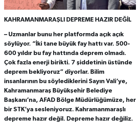
BİLİM TEKNOLOJİ
KAHRAMANMARAŞLI DEPREME HAZIR DEĞİL
ASAYİŞ
– Uzmanlar bunu her platformda açık açık
SEÇİM 2015
söylüyor. “İki tane büyük fay hattı var. 500-
600 yıldır bu fay hattında deprem olmadı.
ÇEVRE
Çok fazla enerji birikti. 7 şiddetinin üstünde
BİLİM VE TEKNOLOJİ
deprem bekliyoruz” diyorlar. Bilim
insanlarının bu söylediklerini Sayın Vali’ye,
YARIŞMALAR
Kahramanmaraş Büyükşehir Belediye
Başkanı’na, AFAD Bölge Müdürlüğümüze, her
TANITIM
bir STK’ya sesleniyoruz. Kahramanmaraşlı
HABERDE İNSAN
depreme hazır değil. Depreme hazır değiliz.