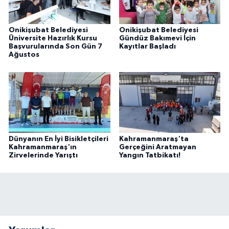
Onikişubat Belediyesi
Onikişubat Belediyesi
Üniversite Hazırlık Kursu
Gündüz Bakımevi İçin
Başvurularında Son Gün 7
Kayıtlar Başladı
Ağustos
Dünyanın En İyi Bisikletçileri
Kahramanmaraş'ta
Kahramanmaraş'ın
Gerçeğini Aratmayan
Zirvelerinde Yarıştı
Yangın Tatbikatı!