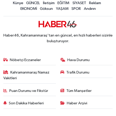
Konserler Satışları Patlattı! Kahramanmaraş Ağ
Künye
GÜNCEL
İletişim
EĞİTİM
SİYASET
Reklam
14:18 |
EKONOMİ
Göksun
YAŞAM
SPOR
Andırın
Kahramanmaraş'ta 45 Milyon TL'lik Yatırım Tam
13:55 |
KAFUM'da Rock Gecesi! Zakkum Kahramanmaraş
13:53 |
Kahramanmaraş-Göksun Yolunu Kullananlar Dik
13:27 |
Kahramanmaraş'ta Fabrika Alevlere Teslim Oldu!
11:45 |
Haber46, Kahramanmaraş'tan en güncel, en hızlı haberleri sizinle
Kahramanmaraş'ın Tarihi Mirası İçin Ankara'da Kr
22:09 |
buluşturuyor.
Kahramanmaraş'ta Gazneliler Caddesi Yeni Yüzü
21:56 |
Kahramanmaraş'ta Acı Son! Kayıp Yaşlı Adam Be
21:05 |
Nöbetçi Eczaneler
Hava Durumu
Kahramanmaraş Namaz
Trafik Durumu
Vakitleri
Puan Durumu ve Fikstür
Tüm Manşetler
Son Dakika Haberleri
Haber Arşivi