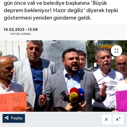
gün önce vali ve belediye başkanına 'Büyük
deprem bekleniyor! Hazır değiliz' diyerek tepki
İLÇE HABERLERİ
göstermesi yeniden gündeme geldi.
KÜLTÜR-SANAT
10.02.2023 - 13:59
YAYINLANMA
KSÜ
DÜNYA
ROPORTAJ
MAGAZİN
KADIN-AİLE
YEREL YÖNETİM
Paylaş
-
+
A
A
MEDYA