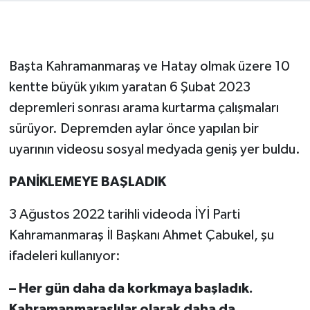
SEÇİM 2011
Başta Kahramanmaraş ve Hatay olmak üzere 10
ÜÇÜNCÜ SAYFA
kentte büyük yıkım yaratan 6 Şubat 2023
BİLİMNET
depremleri sonrası arama kurtarma çalışmaları
sürüyor. Depremden aylar önce yapılan bir
Yemek
uyarının videosu sosyal medyada geniş yer buldu.
SİVİL TOPLUM
PANİKLEMEYE BAŞLADIK
SEÇİM 2014
3 Ağustos 2022 tarihli videoda İYİ Parti
Kahramanmaraş İl Başkanı Ahmet Çabukel, şu
KİM KİMDİR
ifadeleri kullanıyor:
ÇEK GÖNDER
– Her gün daha da korkmaya başladık.
Kahramanmaraşlılar olarak daha da