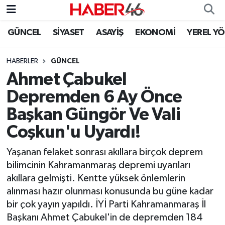
GÜNCEL
SİYASET
ASAYİŞ
EKONOMİ
YEREL Y
GÜNCEL
Nöbetçi Eczaneler
HABERLER
GÜNCEL
SİYASET
Hava Durumu
Ahmet Çabukel
EKONOMİ
Kahramanmaraş Namaz Vakitleri
Depremden 6 Ay Önce
Başkan Güngör Ve Vali
SPOR
Trafik Durumu
Coşkun'u Uyardı!
YAŞAM
Süper Lig Puan Durumu ve Fikstür
Yaşanan felaket sonrası akıllara birçok deprem
bilimcinin Kahramanmaraş depremi uyarıları
TEKNOLOJİ
Tüm Manşetler
akıllara gelmişti. Kentte yüksek önlemlerin
alınması hazır olunması konusunda bu güne kadar
SAĞLIK
Son Dakika Haberleri
bir çok yayın yapıldı. İYİ Parti Kahramanmaraş İl
Başkanı Ahmet Çabukel'in de depremden 184
EĞİTİM
Haber Arşivi