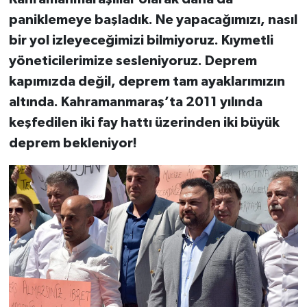
KİTAP
paniklemeye başladık. Ne yapacağımızı, nasıl
HEDEF2020
bir yol izleyeceğimizi bilmiyoruz. Kıymetli
yöneticilerimize sesleniyoruz. Deprem
OTOMOBİL
kapımızda değil, deprem tam ayaklarımızın
altında. Kahramanmaraş’ta 2011 yılında
MİZAH
keşfedilen iki fay hattı üzerinden iki büyük
deprem bekleniyor!
TARİH
Genel
Politika
YEREL
BÖLGEDEN