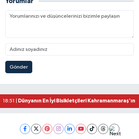
Yorumlar
Gönder
Mersin'de Tatil Kabusu! Kahramanmaraşlı Genç 
19:49 |
Kahramanmaraş'ta Eksik Belgesi Olan Tekneler
19:48 |
Onikişubat Belediyesi Gündüz Bakımevi İçin Kayıt
19:12 |
Kahramanmaraş'ta 29 Kilometrelik Grup Yolunda
19:10 |
Dünyanın En İyi Bisikletçileri Kahramanmaraş'ın Z
18:51 |
Kahramanmaraş'ta Zehir Tacirlerine Eş Zamanlı 
15:15 |
Kahramanmaraş'ta Gerçeğini Aratmayan Yangın 
14:54 |
Kahramanmaraş'ta Pazarcık'a 38 Bin Ton Asfalt
14:32 |
Kahramanmaraş'ta Müzik Dolu Akşam! KAFUM'da
14:26 |