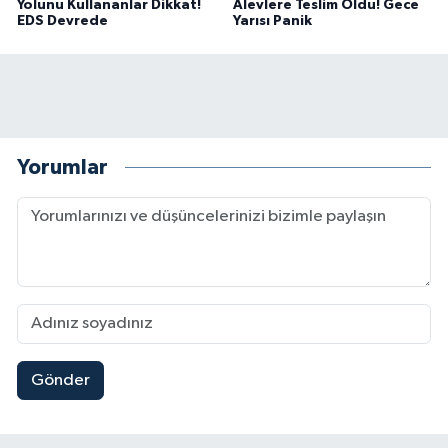
Yolunu Kullananlar Dikkat!
Alevlere Teslim Oldu! Gece
EDS Devrede
Yarısı Panik
Yorumlar
Gönder
Kahramanmaraş'ta Zehir Tacirlerine Eş Zamanlı 
15:15 |
Kahramanmaraş'ta Gerçeğini Aratmayan Yangın 
14:54 |
Kahramanmaraş'ta Pazarcık'a 38 Bin Ton Asfalt
14:32 |