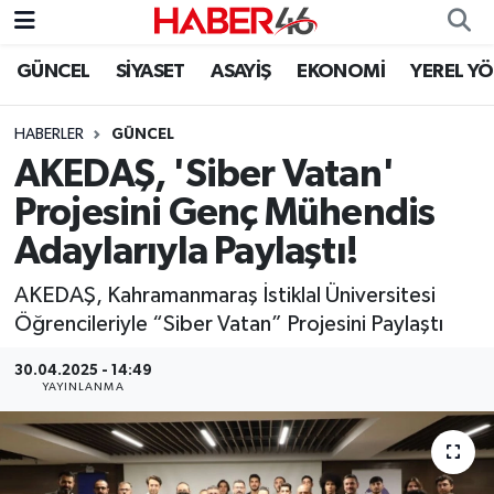
GÜNCEL
SİYASET
ASAYİŞ
EKONOMİ
YEREL Y
GÜNCEL
Nöbetçi Eczaneler
HABERLER
GÜNCEL
SİYASET
Hava Durumu
AKEDAŞ, 'Siber Vatan'
EKONOMİ
Kahramanmaraş Namaz Vakitleri
Projesini Genç Mühendis
Adaylarıyla Paylaştı!
SPOR
Trafik Durumu
AKEDAŞ, Kahramanmaraş İstiklal Üniversitesi
YAŞAM
Süper Lig Puan Durumu ve Fikstür
Öğrencileriyle “Siber Vatan” Projesini Paylaştı
TEKNOLOJİ
Tüm Manşetler
30.04.2025 - 14:49
YAYINLANMA
SAĞLIK
Son Dakika Haberleri
EĞİTİM
Haber Arşivi