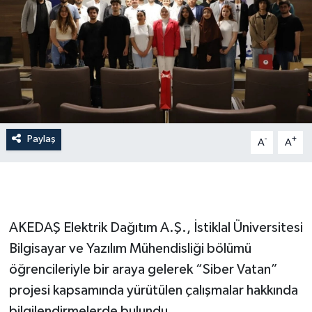
İLÇE HABERLERİ
KÜLTÜR-SANAT
KSÜ
DÜNYA
Paylaş
-
+
A
A
ROPORTAJ
MAGAZİN
AKEDAŞ Elektrik Dağıtım A.Ş., İstiklal Üniversitesi
KADIN-AİLE
Bilgisayar ve Yazılım Mühendisliği bölümü
öğrencileriyle bir araya gelerek “Siber Vatan”
YEREL YÖNETİM
projesi kapsamında yürütülen çalışmalar hakkında
MEDYA
bilgilendirmelerde bulundu.