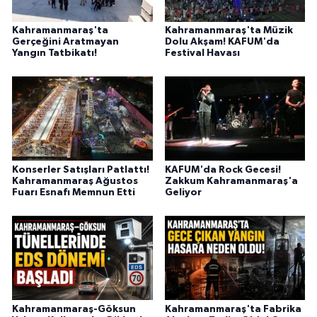
BİLİM TEKNOLOJİ
Kahramanmaraş'ta
Kahramanmaraş'ta Müzik
Gerçeğini Aratmayan
Dolu Akşam! KAFUM'da
ASAYİŞ
Yangın Tatbikatı!
Festival Havası
SEÇİM 2015
ÇEVRE
BİLİM VE TEKNOLOJİ
Konserler Satışları Patlattı!
KAFUM'da Rock Gecesi!
Kahramanmaraş Ağustos
Zakkum Kahramanmaraş'a
YARIŞMALAR
Fuarı Esnafı Memnun Etti
Geliyor
TANITIM
HABERDE İNSAN
Kahramanmaraş-Göksun
Kahramanmaraş'ta Fabrika