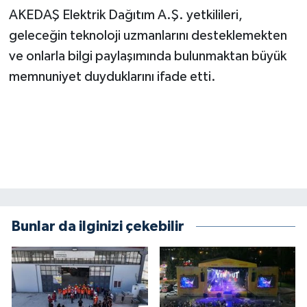
KİTAP
AKEDAŞ Elektrik Dağıtım A.Ş. yetkilileri,
geleceğin teknoloji uzmanlarını desteklemekten
HEDEF2020
ve onlarla bilgi paylaşımında bulunmaktan büyük
OTOMOBİL
memnuniyet duyduklarını ifade etti.
MİZAH
TARİH
Genel
Politika
Bunlar da ilginizi çekebilir
YEREL
BÖLGEDEN