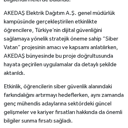
AKEDAŞ Elektrik Dağıtım A.Ş. genel müdürlük
SEÇİM 2011
kampüsünde gerçekleştirilen etkinlikte
ÜÇÜNCÜ SAYFA
öğrencilere, Türkiye’nin dijital güvenliğini
sağlamaya yönelik stratejik öneme sahip “Siber
BİLİMNET
Vatan” projesinin amacı ve kapsamı anlatılırken,
AKEDAŞ bünyesinde bu proje doğrultusunda
Yemek
hayata geçirilen uygulamalar da detaylı şekilde
SİVİL TOPLUM
aktarıldı.
SEÇİM 2014
Etkinlik, öğrencilerin siber güvenlik alanındaki
farkındalığını artırmayı hedeflerken, aynı zamanda
KİM KİMDİR
genç mühendis adaylarına sektördeki güncel
gelişmeler ve kariyer fırsatları hakkında da önemli
ÇEK GÖNDER
bilgiler sunma fırsatı sağladı.