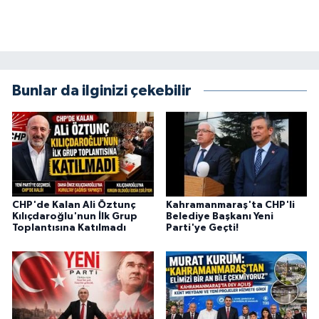
KİTAP
HEDEF2020
OTOMOBİL
Bunlar da ilginizi çekebilir
MİZAH
TARİH
Genel
CHP'de Kalan Ali Öztunç
Kahramanmaraş'ta CHP'li
Kılıçdaroğlu'nun İlk Grup
Belediye Başkanı Yeni
Politika
Toplantısına Katılmadı
Parti'ye Geçti!
YEREL
BÖLGEDEN