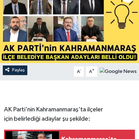
İLÇE HABERLERİ
KÜLTÜR-SANAT
KSÜ
DÜNYA
Paylaş
-
+
A
A
ROPORTAJ
MAGAZİN
KADIN-AİLE
AK Parti'nin Kahramanmaraş'ta ilçeler
için belirlediği adaylar şu şekilde:
YEREL YÖNETİM
MEDYA