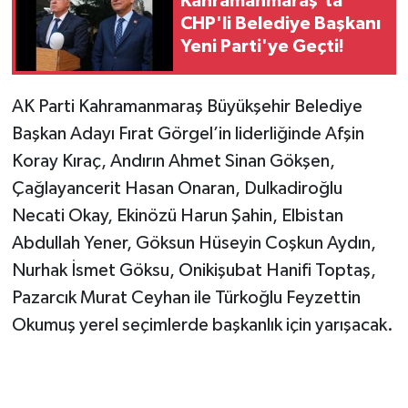
Kahramanmaraş'ta
CHP'li Belediye Başkanı
SEÇİM 2011
Yeni Parti'ye Geçti!
ÜÇÜNCÜ SAYFA
AK Parti Kahramanmaraş Büyükşehir Belediye
Başkan Adayı Fırat Görgel’in liderliğinde Afşin
BİLİMNET
Koray Kıraç, Andırın Ahmet Sinan Gökşen,
Yemek
Çağlayancerit Hasan Onaran, Dulkadiroğlu
Necati Okay, Ekinözü Harun Şahin, Elbistan
SİVİL TOPLUM
Abdullah Yener, Göksun Hüseyin Coşkun Aydın,
Nurhak İsmet Göksu, Onikişubat Hanifi Toptaş,
SEÇİM 2014
Pazarcık Murat Ceyhan ile Türkoğlu Feyzettin
KİM KİMDİR
Okumuş yerel seçimlerde başkanlık için yarışacak.
ÇEK GÖNDER