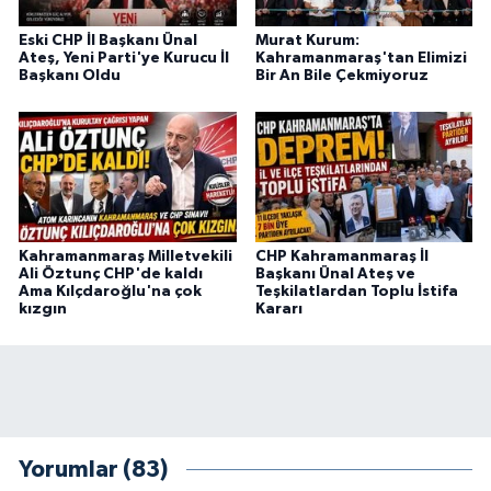
BİLİM TEKNOLOJİ
Eski CHP İl Başkanı Ünal
Murat Kurum:
Ateş, Yeni Parti'ye Kurucu İl
Kahramanmaraş'tan Elimizi
ASAYİŞ
Başkanı Oldu
Bir An Bile Çekmiyoruz
SEÇİM 2015
ÇEVRE
BİLİM VE TEKNOLOJİ
Kahramanmaraş Milletvekili
CHP Kahramanmaraş İl
Ali Öztunç CHP'de kaldı
Başkanı Ünal Ateş ve
Ama Kılçdaroğlu'na çok
Teşkilatlardan Toplu İstifa
YARIŞMALAR
kızgın
Kararı
TANITIM
HABERDE İNSAN
Yorumlar (83)