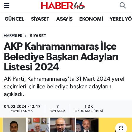
GÜNCEL
SİYASET
ASAYİŞ
EKONOMİ
YEREL Y
GÜNCEL
Nöbetçi Eczaneler
HABERLER
SİYASET
SİYASET
Hava Durumu
AKP Kahramanmaraş İlçe
EKONOMİ
Kahramanmaraş Namaz Vakitleri
Belediye Başkan Adayları
Listesi 2024
SPOR
Trafik Durumu
AK Parti, Kahramanmaraş'ta 31 Mart 2024 yerel
YAŞAM
Süper Lig Puan Durumu ve Fikstür
seçimleri için ilçe belediye başkan adaylarını
açıkladı.
TEKNOLOJİ
Tüm Manşetler
04.02.2024 - 12:47
7
1 DK
YAYINLANMA
PAYLAŞIM
OKUNMA SÜRESI
SAĞLIK
Son Dakika Haberleri
EĞİTİM
Haber Arşivi