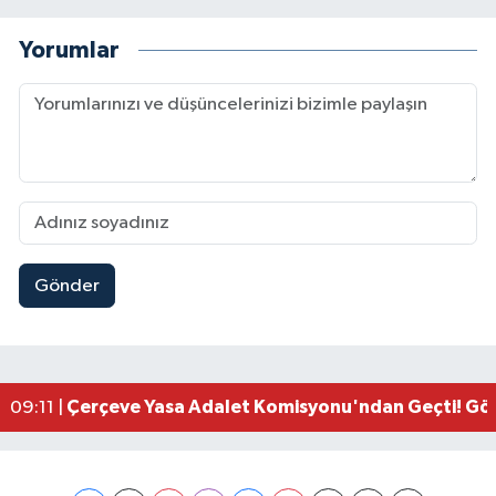
Yorumlar
Gönder
Kahramanmaraşlı İşçi Adana'daki Tünel Faciasın
17:19 |
Kahramanmaraş'ta Kayıp Çocuk Sulama Kanalın
15:00 |
Kahramanmaraş'ta Zakkum Rüzgârı! KAFUM Tıkl
12:28 |
Kahramanmaraş'ta Kasten Öldürme ve Fuhşa Teşvi
12:18 |
Çerçeve Yasa Adalet Komisyonu'ndan Geçti! Gö
09:11 |
Kahramanmaraş'taki Okul Saldırısı TBMM Günde
09:04 |
Kahramanmaraş'ta Uluslararası Bisiklet Heyecan
22:09 |