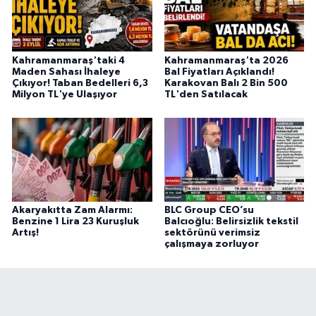
Kahramanmaraş'taki 4
Kahramanmaraş'ta 2026
Maden Sahası İhaleye
Bal Fiyatları Açıklandı!
Çıkıyor! Taban Bedelleri 6,3
Karakovan Balı 2 Bin 500
Milyon TL'ye Ulaşıyor
TL'den Satılacak
Akaryakıtta Zam Alarmı:
BLC Group CEO’su
Benzine 1 Lira 23 Kuruşluk
Balcıoğlu: Belirsizlik tekstil
Artış!
sektörünü verimsiz
çalışmaya zorluyor