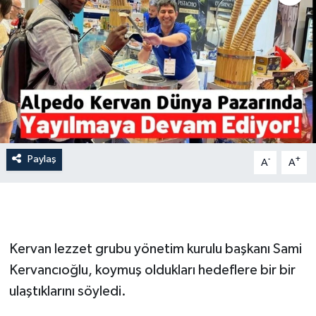
İLÇE HABERLERİ
KÜLTÜR-SANAT
KSÜ
DÜNYA
Paylaş
-
+
A
A
ROPORTAJ
MAGAZİN
KADIN-AİLE
Kervan lezzet grubu yönetim kurulu başkanı Sami
Kervancıoğlu, koymuş oldukları hedeflere bir bir
YEREL YÖNETİM
ulaştıklarını söyledi.
MEDYA