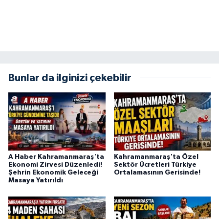
Bunlar da ilginizi çekebilir
A Haber Kahramanmaraş'ta
Kahramanmaraş'ta Özel
Ekonomi Zirvesi Düzenledi!
Sektör Ücretleri Türkiye
Şehrin Ekonomik Geleceği
Ortalamasının Gerisinde!
Masaya Yatırıldı