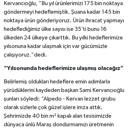
Kervancıoğlu, “Bu yıl ürünlerimizi 175 bin noktaya
göndermeyi hedeflemiştik. Şuana kadar 145 bin
SEÇİM 2011
noktaya ürün gönderiyoruz. Ürün ihracat yapmayı
ÜÇÜNCÜ SAYFA
hedeflediğimiz ülke sayısı ise 35’ti bunu 16
ülkeden 24 ülkeye çıkarttık. Bu yılki hedeflerimize
BİLİMNET
yılsonuna kadar ulaşmak için var gücümüzle
çalışıyoruz.”dedi.
Yemek
“Yılsonunda hedeflerimize ulaşmış olacağız”
SİVİL TOPLUM
Belirlemiş oldukları hedeflere emin adımlarla
SEÇİM 2014
yürüdüklerini kaydeden başkan Sami Kervancıoğlu
şunları söyledi: “Alpedo - Kervan lezzet grubu
KİM KİMDİR
olarak sizlerle çok güzel işlere imza attık.
ÇEK GÖNDER
Şehrimizde 40 bin m² kapalı alan tesisimizde
dünyaca ünlü Maraş dondurmamızı üretmenin