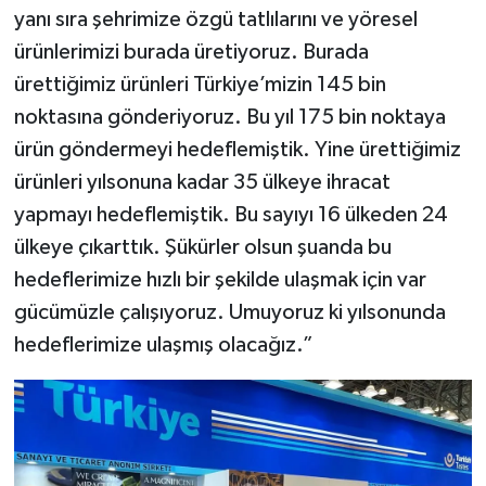
KİTAP
yanı sıra şehrimize özgü tatlılarını ve yöresel
ürünlerimizi burada üretiyoruz. Burada
HEDEF2020
ürettiğimiz ürünleri Türkiye’mizin 145 bin
noktasına gönderiyoruz. Bu yıl 175 bin noktaya
OTOMOBİL
ürün göndermeyi hedeflemiştik. Yine ürettiğimiz
MİZAH
ürünleri yılsonuna kadar 35 ülkeye ihracat
yapmayı hedeflemiştik. Bu sayıyı 16 ülkeden 24
TARİH
ülkeye çıkarttık. Şükürler olsun şuanda bu
hedeflerimize hızlı bir şekilde ulaşmak için var
Genel
gücümüzle çalışıyoruz. Umuyoruz ki yılsonunda
Politika
hedeflerimize ulaşmış olacağız.”
YEREL
BÖLGEDEN