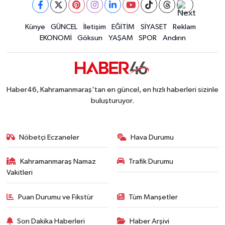
Kahramanmaraş'ta Pusula Maraş Eğitim Merkezi
20:14 |
Kahramanmaraş'ta Tarım İçin Su Seferberliği Ba
20:05 |
Kahramanmaraş'ta 5 Kilometrelik Yolda Sıcak As
Künye
GÜNCEL
İletişim
EĞİTİM
SİYASET
Reklam
20:02 |
EKONOMİ
Göksun
YAŞAM
SPOR
Andırın
Haber46, Kahramanmaraş'tan en güncel, en hızlı haberleri sizinle
buluşturuyor.
Nöbetçi Eczaneler
Hava Durumu
Kahramanmaraş Namaz
Trafik Durumu
Vakitleri
Puan Durumu ve Fikstür
Tüm Manşetler
Son Dakika Haberleri
Haber Arşivi