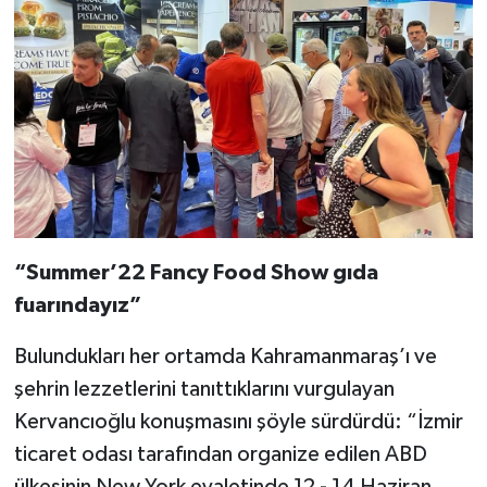
BİLİM TEKNOLOJİ
ASAYİŞ
SEÇİM 2015
ÇEVRE
BİLİM VE TEKNOLOJİ
“Summer’22 Fancy Food Show gıda
YARIŞMALAR
fuarındayız”
TANITIM
Bulundukları her ortamda Kahramanmaraş’ı ve
şehrin lezzetlerini tanıttıklarını vurgulayan
HABERDE İNSAN
Kervancıoğlu konuşmasını şöyle sürdürdü: “İzmir
ticaret odası tarafından organize edilen ABD