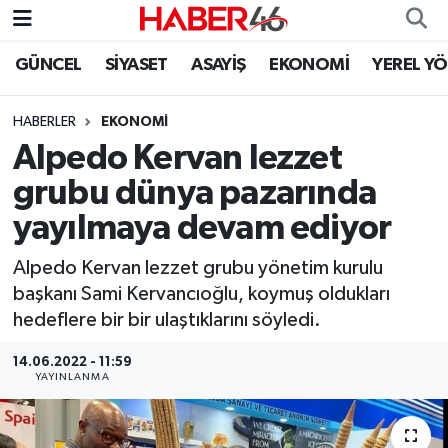
GÜNCEL
SİYASET
ASAYİŞ
EKONOMİ
YEREL Y
GÜNCEL
Nöbetçi Eczaneler
HABERLER
EKONOMI
SİYASET
Hava Durumu
Alpedo Kervan lezzet
EKONOMİ
Kahramanmaraş Namaz Vakitleri
grubu dünya pazarında
yayılmaya devam ediyor
SPOR
Trafik Durumu
Alpedo Kervan lezzet grubu yönetim kurulu
YAŞAM
Süper Lig Puan Durumu ve Fikstür
başkanı Sami Kervancıoğlu, koymuş oldukları
hedeflere bir bir ulaştıklarını söyledi.
TEKNOLOJİ
Tüm Manşetler
14.06.2022 - 11:59
YAYINLANMA
SAĞLIK
Son Dakika Haberleri
EĞİTİM
Haber Arşivi