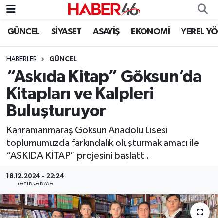
GÜNCEL
SİYASET
ASAYİŞ
EKONOMİ
YEREL Y
GÜNCEL
Nöbetçi Eczaneler
HABERLER
GÜNCEL
SİYASET
Hava Durumu
“Askıda Kitap” Göksun’da
EKONOMİ
Kahramanmaraş Namaz Vakitleri
Kitapları ve Kalpleri
Buluşturuyor
SPOR
Trafik Durumu
Kahramanmaraş Göksun Anadolu Lisesi
YAŞAM
Süper Lig Puan Durumu ve Fikstür
toplumumuzda farkındalık oluşturmak amacı ile
“ASKIDA KİTAP” projesini başlattı.
TEKNOLOJİ
Tüm Manşetler
18.12.2024 - 22:24
YAYINLANMA
SAĞLIK
Son Dakika Haberleri
EĞİTİM
Haber Arşivi