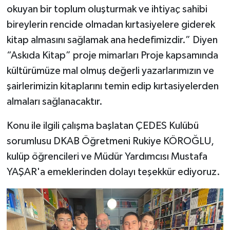
KİTAP
okuyan bir toplum oluşturmak ve ihtiyaç sahibi
bireylerin rencide olmadan kırtasiyelere giderek
HEDEF2020
kitap almasını sağlamak ana hedefimizdir.” Diyen
“Askıda Kitap” proje mimarları Proje kapsamında
OTOMOBİL
kültürümüze mal olmuş değerli yazarlarımızın ve
MİZAH
şairlerimizin kitaplarını temin edip kırtasiyelerden
almaları sağlanacaktır.
TARİH
Konu ile ilgili çalışma başlatan ÇEDES Kulübü
Genel
sorumlusu DKAB Öğretmeni Rukiye KÖROĞLU,
kulüp öğrencileri ve Müdür Yardımcısı Mustafa
Politika
YAŞAR'a emeklerinden dolayı teşekkür ediyoruz.
YEREL
BÖLGEDEN