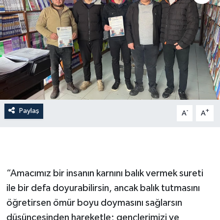
İLÇE HABERLERİ
KÜLTÜR-SANAT
KSÜ
DÜNYA
Paylaş
-
+
A
A
ROPORTAJ
MAGAZİN
KADIN-AİLE
“Amacımız bir insanın karnını balık vermek sureti
ile bir defa doyurabilirsin, ancak balık tutmasını
YEREL YÖNETİM
öğretirsen ömür boyu doymasını sağlarsın
düşüncesinden hareketle; gençlerimizi ve
MEDYA