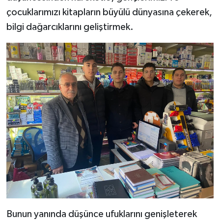
çocuklarımızı kitapların büyülü dünyasına çekerek,
SEÇİM 2011
bilgi dağarcıklarını geliştirmek.
ÜÇÜNCÜ SAYFA
BİLİMNET
Yemek
SİVİL TOPLUM
SEÇİM 2014
KİM KİMDİR
ÇEK GÖNDER
Bunun yanında düşünce ufuklarını genişleterek