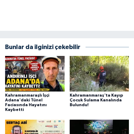
Bunlar da ilginizi çekebilir
Kahramanmaraşlı İşçi
Kahramanmaraş'ta Kayıp
Adana'daki Tünel
Çocuk Sulama Kanalında
Faciasında Hayatını
Bulundu!
Kaybetti