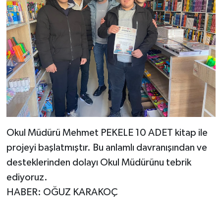
BİLİM TEKNOLOJİ
ASAYİŞ
SEÇİM 2015
ÇEVRE
BİLİM VE TEKNOLOJİ
Okul Müdürü Mehmet PEKELE 10 ADET kitap ile
YARIŞMALAR
projeyi başlatmıştır. Bu anlamlı davranışından ve
TANITIM
desteklerinden dolayı Okul Müdürünu tebrik
ediyoruz.
HABERDE İNSAN
HABER: OĞUZ KARAKOÇ