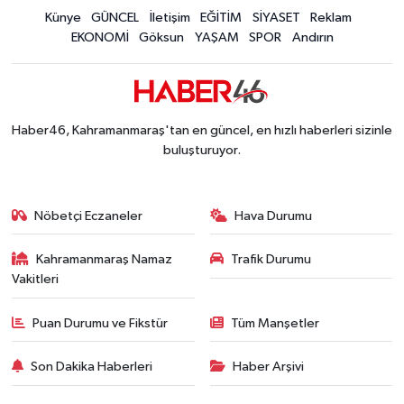
Kahramanmaraş'ta 5 Kilometrelik Yolda Sıcak As
Künye
GÜNCEL
İletişim
EĞİTİM
SİYASET
Reklam
20:02 |
EKONOMİ
Göksun
YAŞAM
SPOR
Andırın
Haber46, Kahramanmaraş'tan en güncel, en hızlı haberleri sizinle
buluşturuyor.
Nöbetçi Eczaneler
Hava Durumu
Kahramanmaraş Namaz
Trafik Durumu
Vakitleri
Puan Durumu ve Fikstür
Tüm Manşetler
Son Dakika Haberleri
Haber Arşivi