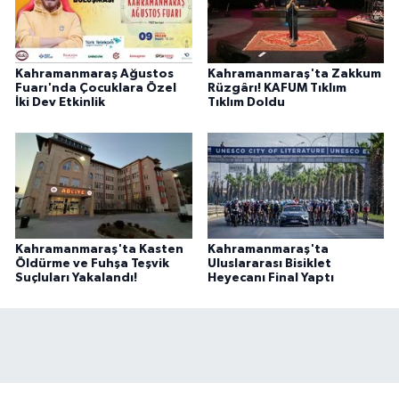
Kahramanmaraş Ağustos
Kahramanmaraş'ta Zakkum
Fuarı'nda Çocuklara Özel
Rüzgârı! KAFUM Tıklım
İki Dev Etkinlik
Tıklım Doldu
Kahramanmaraş'ta Kasten
Kahramanmaraş'ta
Öldürme ve Fuhşa Teşvik
Uluslararası Bisiklet
Suçluları Yakalandı!
Heyecanı Final Yaptı