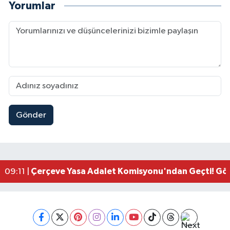
Yorumlar
Gönder
Kahramanmaraşlı İşçi Adana'daki Tünel Faciasın
17:19 |
Kahramanmaraş'ta Kayıp Çocuk Sulama Kanalın
15:00 |
Kahramanmaraş'ta Zakkum Rüzgârı! KAFUM Tıkl
12:28 |
Kahramanmaraş'ta Kasten Öldürme ve Fuhşa Teşvi
12:18 |
Çerçeve Yasa Adalet Komisyonu'ndan Geçti! Gö
09:11 |
Kahramanmaraş'taki Okul Saldırısı TBMM Günde
09:04 |
Kahramanmaraş'ta Uluslararası Bisiklet Heyecan
22:09 |
Kahramanmaraş'ta Pusula Maraş Eğitim Merkezi
20:14 |
Kahramanmaraş'ta Tarım İçin Su Seferberliği Ba
20:05 |