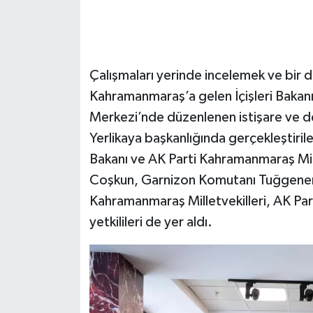
SEÇİM 2011
ÜÇÜNCÜ SAYFA
Çalışmaları yerinde incelemek ve bir 
Kahramanmaraş’a gelen İçişleri Bakanı 
BİLİMNET
Merkezi’nde düzenlenen istişare ve de
Yerlikaya başkanlığında gerçekleştir
Yemek
Bakanı ve AK Parti Kahramanmaraş Mille
SİVİL TOPLUM
Coşkun, Garnizon Komutanı Tuğgener
Kahramanmaraş Milletvekilleri, AK Part
SEÇİM 2014
yetkilileri de yer aldı.
KİM KİMDİR
ÇEK GÖNDER