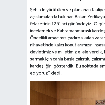
BİLİM TEKNOLOJİ
Şehirde yürütülen ve planlanan faaliye
ASAYİŞ
açıklamalarda bulunan Bakan Yerlikaya
felaketinin 125’inci günündeyiz. O gün
SEÇİM 2015
incelemek ve Kahramanmaraşlı kardeşl
Öncelikli amacımız çadırda kalan vata
ÇEVRE
nihayetinde kalıcı konutlarımızın inş
devletimiz ve milletimiz el ele verdik,
BİLİM VE TEKNOLOJİ
sarmak için canla başla çalıştık, çalı
YARIŞMALAR
kardeşliğini gösterdik. Bu noktada e
ediyoruz” dedi.
TANITIM
HABERDE İNSAN