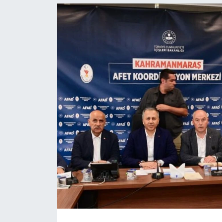
İLÇE HABERLERİ
KÜLTÜR-SANAT
KSÜ
DÜNYA
ROPORTAJ
MAGAZİN
KADIN-AİLE
YEREL YÖNETİM
MEDYA