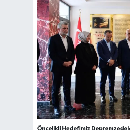
KİTAP
HEDEF2020
OTOMOBİL
MİZAH
TARİH
Genel
Politika
YEREL
BÖLGEDEN
Öncelikli Hedefimiz Depremzedel