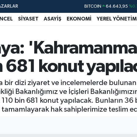
AZARLAR
DOLAR
47,6704
EURO
55,0406
%-0.
NCEL
SİYASET
ASAYİŞ
EKONOMİ
YEREL YÖNETİM
STERLİN
64,2143
GRAM ALTIN
6500.87
%0.
aya: 'Kahramanmara
BİST100
13.799
%
n 681 konut yapıla
BITCOIN
64.643,95
%0.
ir dizi ziyaret ve incelemelerde bulunan İç
kliği Bakanlığımız ve İçişleri Bakanlığımızın 
10 bin 681 konut yapılacak. Bunların 36 bi
nde tamamlayarak hak sahiplerimize teslim e