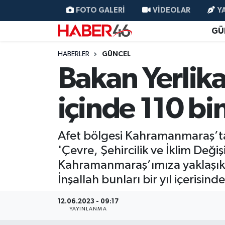
FOTO GALERI
VIDEOLAR
Y
GÜ
GÜNCEL
Nöbetçi Eczaneler
HABERLER
GÜNCEL
SİYASET
Hava Durumu
Bakan Yerlik
EKONOMİ
Kahramanmaraş Namaz Vakitleri
içinde 110 bi
SPOR
Trafik Durumu
Afet bölgesi Kahramanmaraş’ta b
YAŞAM
Süper Lig Puan Durumu ve Fikstür
'Çevre, Şehircilik ve İklim Değişi
Kahramanmaraş’ımıza yaklaşık 1
TEKNOLOJİ
Tüm Manşetler
İnşallah bunları bir yıl içerisi
SAĞLIK
Son Dakika Haberleri
12.06.2023 - 09:17
YAYINLANMA
EĞİTİM
Haber Arşivi