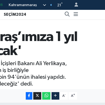
°
Kahramanmaraş
%0
21
08
SEÇİM2024
%0
12
ş’ımıza 1 yıl
70
cak'
16
işleri Bakanı Ali Yerlikaya,
iş birliğiyle
n 94’ünün ihalesi yapıldı.
deceğiz' dedi.
Mersin'de Tatil Kabusu! Kahramanmar
19:49 |
Kahramanmaraş'ta Eksik Belgesi Ola
19:48 |
-
+
A
A
Onikişubat Belediyesi Gündüz Bakımevi
19:12 |