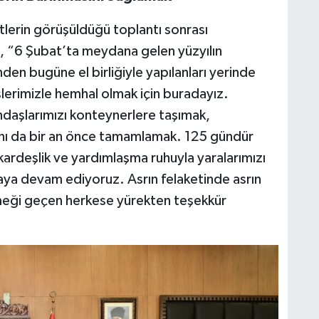
tlerin görüşüldüğü toplantı sonrası
, “6 Şubat’ta meydana gelen yüzyılın
den bugüne el birliğiyle yapılanları yerinde
erimizle hemhal olmak için buradayız.
ndaşlarımızı konteynerlere taşımak,
asını da bir an önce tamamlamak. 125 gündür
 kardeşlik ve yardımlaşma ruhuyla yaralarımızı
şmaya devam ediyoruz. Asrın felaketinde asrın
meği geçen herkese yürekten teşekkür