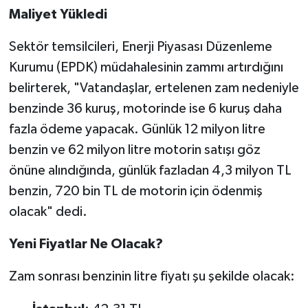
KİTAP
Maliyet Yükledi
HEDEF2020
Sektör temsilcileri, Enerji Piyasası Düzenleme
Kurumu (EPDK) müdahalesinin zammı artırdığını
OTOMOBİL
belirterek, "Vatandaşlar, ertelenen zam nedeniyle
benzinde 36 kuruş, motorinde ise 6 kuruş daha
MİZAH
fazla ödeme yapacak. Günlük 12 milyon litre
TARİH
benzin ve 62 milyon litre motorin satışı göz
önüne alındığında, günlük fazladan 4,3 milyon TL
Genel
benzin, 720 bin TL de motorin için ödenmiş
olacak" dedi.
Politika
Yeni Fiyatlar Ne Olacak?
YEREL
Zam sonrası benzinin litre fiyatı şu şekilde olacak:
BÖLGEDEN