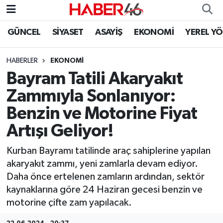
GÜNCEL
SİYASET
ASAYİŞ
EKONOMİ
YEREL Y
GÜNCEL
Nöbetçi Eczaneler
HABERLER
EKONOMI
SİYASET
Hava Durumu
Bayram Tatili Akaryakıt
EKONOMİ
Kahramanmaraş Namaz Vakitleri
Zammıyla Sonlanıyor:
Benzin ve Motorine Fiyat
SPOR
Trafik Durumu
Artışı Geliyor!
YAŞAM
Süper Lig Puan Durumu ve Fikstür
Kurban Bayramı tatilinde araç sahiplerine yapılan
akaryakıt zammı, yeni zamlarla devam ediyor.
TEKNOLOJİ
Tüm Manşetler
Daha önce ertelenen zamların ardından, sektör
kaynaklarına göre 24 Haziran gecesi benzin ve
SAĞLIK
Son Dakika Haberleri
motorine çifte zam yapılacak.
EĞİTİM
Haber Arşivi