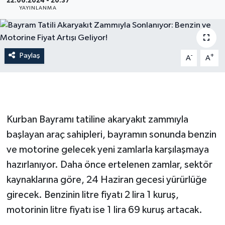
22.06.2024 - 20:37
YAYINLANMA
İLÇE HABERLERİ
KÜLTÜR-SANAT
Paylaş
-
+
A
A
KSÜ
DÜNYA
Kurban Bayramı tatiline akaryakıt zammıyla
ROPORTAJ
başlayan araç sahipleri, bayramın sonunda benzin
MAGAZİN
ve motorine gelecek yeni zamlarla karşılaşmaya
hazırlanıyor. Daha önce ertelenen zamlar, sektör
KADIN-AİLE
kaynaklarına göre, 24 Haziran gecesi yürürlüğe
girecek. Benzinin litre fiyatı 2 lira 1 kuruş,
YEREL YÖNETİM
motorinin litre fiyatı ise 1 lira 69 kuruş artacak.
MEDYA