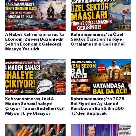
A Haber Kahramanmaraş'ta
Kahramanmaraş'ta Özel
Ekonomi Zirvesi Düzenledi!
Sektör Ücretleri Türkiye
Şehrin Ekonomik Geleceği
Ortalamasının Gerisinde!
Masaya Yatırıldı
Kahramanmaraş'taki 4
Kahramanmaraş'ta 2026
Maden Sahası İhaleye
Bal Fiyatları Açıklandı!
Çıkıyor! Taban Bedelleri 6,3
Karakovan Balı 2 Bin 500
Milyon TL'ye Ulaşıyor
TL'den Satılacak