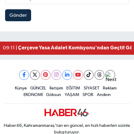
Gönder
Kahramanmaraşlı İşçi Adana'daki Tünel Faciasın
17:19 |
Kahramanmaraş'ta Kayıp Çocuk Sulama Kanalın
15:00 |
Kahramanmaraş'ta Zakkum Rüzgârı! KAFUM Tıkl
12:28 |
Kahramanmaraş'ta Kasten Öldürme ve Fuhşa Teşvi
12:18 |
Çerçeve Yasa Adalet Komisyonu'ndan Geçti! Gö
09:11 |
Kahramanmaraş'taki Okul Saldırısı TBMM Günde
09:04 |
Kahramanmaraş'ta Uluslararası Bisiklet Heyecan
22:09 |
Kahramanmaraş'ta Pusula Maraş Eğitim Merkezi
20:14 |
Kahramanmaraş'ta Tarım İçin Su Seferberliği Ba
20:05 |
Kahramanmaraş'ta 5 Kilometrelik Yolda Sıcak As
Künye
GÜNCEL
İletişim
EĞİTİM
SİYASET
Reklam
20:02 |
EKONOMİ
Göksun
YAŞAM
SPOR
Andırın
Haber46, Kahramanmaraş'tan en güncel, en hızlı haberleri sizinle
buluşturuyor.