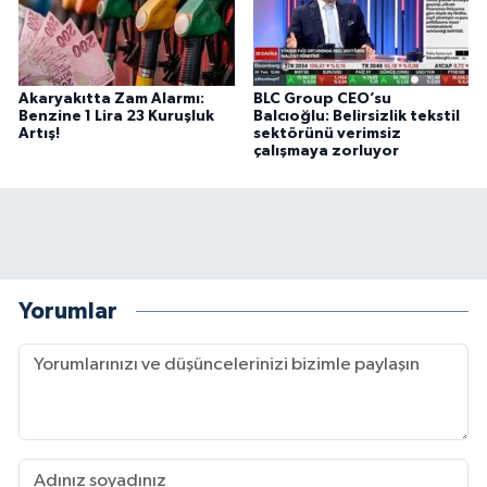
Akaryakıtta Zam Alarmı:
BLC Group CEO’su
Benzine 1 Lira 23 Kuruşluk
Balcıoğlu: Belirsizlik tekstil
Artış!
sektörünü verimsiz
çalışmaya zorluyor
Yorumlar