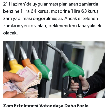
21 Haziran'da uygulanması planlanan zamlarda
benzine 1 lira 64 kuruş, motorine 1 lira 63 kuruş
SEÇİM 2011
zam yapılması öngörülmüştü. Ancak ertelenen
ÜÇÜNCÜ SAYFA
zamların yeni oranları, beklenenden daha yüksek
olacak.
BİLİMNET
Yemek
SİVİL TOPLUM
SEÇİM 2014
KİM KİMDİR
ÇEK GÖNDER
Zam Ertelemesi Vatandaşa Daha Fazla