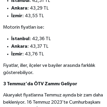
İstanbul
: 42,31 TL
BİLİM TEKNOLOJİ
Ankara
: 43,29 TL
İzmir
: 43,55 TL
ASAYİŞ
Motorin fiyatları ise:
SEÇİM 2015
İstanbul
: 42,36 TL
ÇEVRE
Ankara
: 43,37 TL
BİLİM VE TEKNOLOJİ
İzmir
: 43,76 TL
Fiyatlar, iller, ilçeler ve bayiler arasında farklılık
YARIŞMALAR
gösterebiliyor.
TANITIM
3 Temmuz'da ÖTV Zammı Geliyor
HABERDE İNSAN
Akaryakıt fiyatlarına Temmuz ayında bir zam daha
bekleniyor. 16 Temmuz 2023'te Cumhurbaşkanı