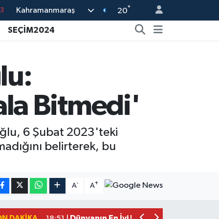
°
Kahramanmaraş
0
20
8
SEÇİM2024
0
5
lu:
0
la Bitmedi'
3
ğlu, 6 Şubat 2023'teki
adığını belirterek, bu
Mersin'de Tatil Kabusu! Kahramanmar
19:49 |
Kahramanmaraş'ta Eksik Belgesi Ola
19:48 |
-
+
A
A
Onikişubat Belediyesi Gündüz Bakımevi
19:12 |
Kahramanmaraş'ta 29 Kilometrelik Gr
19:10 |
ON DAKIKA
Dünyanın En İyi Bisikletçileri Kahrama
18:51 |