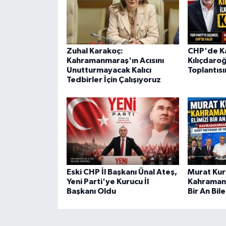
Zuhal Karakoç:
CHP'de Ka
Kahramanmaraş'ın Acısını
Kılıçdaroğ
Unutturmayacak Kalıcı
Toplantısı
Tedbirler İçin Çalışıyoruz
Eski CHP İl Başkanı Ünal Ateş,
Murat Ku
Yeni Parti'ye Kurucu İl
Kahramanm
Başkanı Oldu
Bir An Bi