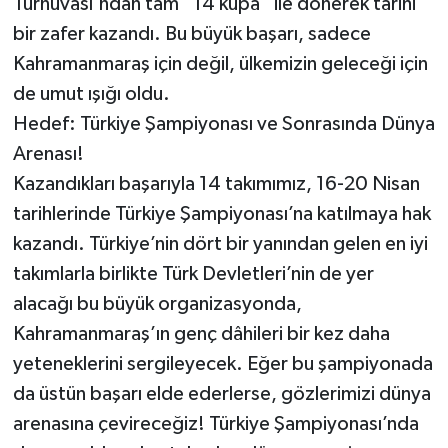
Turnuvası'ndan tam “14 kupa” ile dönerek tarihi
KİTAP
bir zafer kazandı. Bu büyük başarı, sadece
HEDEF2020
Kahramanmaraş için değil, ülkemizin geleceği için
de umut ışığı oldu.
OTOMOBİL
Hedef: Türkiye Şampiyonası ve Sonrasında Dünya
Arenası!
MİZAH
Kazandıkları başarıyla 14 takımımız, 16-20 Nisan
TARİH
tarihlerinde Türkiye Şampiyonası’na katılmaya hak
kazandı. Türkiye’nin dört bir yanından gelen en iyi
Genel
takımlarla birlikte Türk Devletleri’nin de yer
alacağı bu büyük organizasyonda,
Politika
Kahramanmaraş’ın genç dâhileri bir kez daha
yeteneklerini sergileyecek. Eğer bu şampiyonada
YEREL
da üstün başarı elde ederlerse, gözlerimizi dünya
BÖLGEDEN
arenasına çevireceğiz! Türkiye Şampiyonası’nda