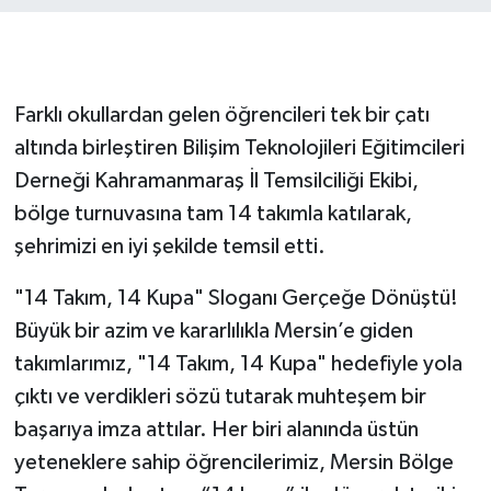
SEÇİM 2011
ÜÇÜNCÜ SAYFA
Farklı okullardan gelen öğrencileri tek bir çatı
altında birleştiren Bilişim Teknolojileri Eğitimcileri
BİLİMNET
Derneği Kahramanmaraş İl Temsilciliği Ekibi,
bölge turnuvasına tam 14 takımla katılarak,
Yemek
şehrimizi en iyi şekilde temsil etti.
SİVİL TOPLUM
"14 Takım, 14 Kupa" Sloganı Gerçeğe Dönüştü!
Büyük bir azim ve kararlılıkla Mersin’e giden
SEÇİM 2014
takımlarımız, "14 Takım, 14 Kupa" hedefiyle yola
KİM KİMDİR
çıktı ve verdikleri sözü tutarak muhteşem bir
başarıya imza attılar. Her biri alanında üstün
ÇEK GÖNDER
yeteneklere sahip öğrencilerimiz, Mersin Bölge