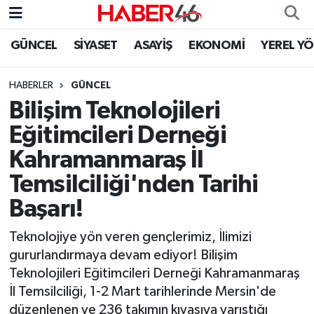
GÜNCEL
SİYASET
ASAYİŞ
EKONOMİ
YEREL Y
GÜNCEL
Nöbetçi Eczaneler
HABERLER
GÜNCEL
SİYASET
Hava Durumu
Bilişim Teknolojileri
EKONOMİ
Kahramanmaraş Namaz Vakitleri
Eğitimcileri Derneği
Kahramanmaraş İl
SPOR
Trafik Durumu
Temsilciliği'nden Tarihi
YAŞAM
Süper Lig Puan Durumu ve Fikstür
Başarı!
TEKNOLOJİ
Tüm Manşetler
Teknolojiye yön veren gençlerimiz, İlimizi
gururlandırmaya devam ediyor! Bilişim
SAĞLIK
Son Dakika Haberleri
Teknolojileri Eğitimcileri Derneği Kahramanmaraş
İl Temsilciliği, 1-2 Mart tarihlerinde Mersin'de
EĞİTİM
Haber Arşivi
düzenlenen ve 236 takımın kıyasıya yarıştığı