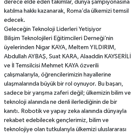
derece elde eden takımlar, dünya şampiyonasına
BİLİM TEKNOLOJİ
katılma hakkı kazanarak, Roma’da ülkemizi temsil
edecek.
ASAYİŞ
Geleceğin Teknoloji Liderleri Yetişiyor
SEÇİM 2015
Bilişim Teknolojileri Eğitimcileri Derneği’nin
üyelerinden Nigar KAYA, Meltem YILDIRIM,
ÇEVRE
Abdullah AYBAŞ, Suat KARA, Alaaddin KAYSERİLİ
ve İl Temsilcisi Mehmet KAYA özverili
BİLİM VE TEKNOLOJİ
çalışmalarıyla, öğrencilerimizin hayallerine
YARIŞMALAR
ulaşmalarında büyük bir rol oynuyor. Bu başarı,
sadece bir yarışma zaferi değil; ülkemizin bilim ve
TANITIM
teknoloji alanında ne denli ilerlediğinin de bir
kanıtı. Robotik ve yapay zeka alanında dünyayla
HABERDE İNSAN
rekabet edebilecek gençlerimiz, bilim ve
teknolojiye olan tutkularıyla ülkemizi uluslararası