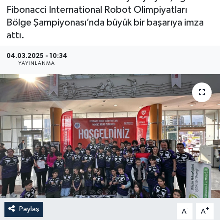
Fibonacci International Robot Olimpiyatları
İLÇE HABERLERİ
Bölge Şampiyonası’nda büyük bir başarıya imza
attı.
KÜLTÜR-SANAT
04.03.2025 - 10:34
YAYINLANMA
KSÜ
DÜNYA
ROPORTAJ
MAGAZİN
KADIN-AİLE
YEREL YÖNETİM
Paylaş
-
+
A
A
MEDYA