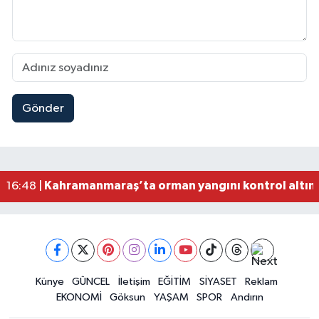
Kahramanmaraş'ta Kanalda Bulunan Minik Çocuk
10:31 |
Gönder
Kahramanmaraş Elbistan’da İdris Altun Taziye ve
23:59 |
Kahramanmaraş Ağustos Fuarı'nda Ailelere Öze
23:51 |
Kahramanmaraş’ta Otomobil Yan Yattı: 3 Yaralı
23:48 |
Kahramanmaraş’ta orman yangını kontrol altına
16:48 |
Kahramanmaraş'ta Funda Arar Konserinde Coşku
15:00 |
Kahramanmaraş Depreminin Etkisi Bitmedi? Uzma
11:18 |
Künye
GÜNCEL
İletişim
EĞİTİM
SİYASET
Reklam
EKONOMİ
Göksun
YAŞAM
SPOR
Andırın