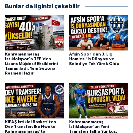
Bunlar da ilginizi çekebilir
Kahramanmaraş
Afşin Spor'dan 3. Lig
İstiklalspor'a TFF'den
Hamlesi! İş Dünyası ve
Lisans Müjdesi! Eksiklerini
Belediye Tek Yürek Oldu
Tamamladı, Yeni Sezona
Resmen Hazır
KİPAŞ İstiklal Basket’ten
Kahramanmaraş
Dev Transfer: Ike Nweke
İstiklalspor'un Yeni
Kahramanmaraş’ta
Transferi Talha Yünkuş,