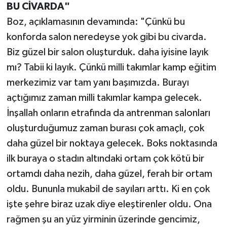
BU CİVARDA"
BİLİM TEKNOLOJİ
Boz, açıklamasının devamında: "Çünkü bu
ASAYİŞ
konforda salon neredeyse yok gibi bu civarda.
Biz güzel bir salon oluşturduk. daha iyisine layık
SEÇİM 2015
mı? Tabii ki layık. Çünkü milli takımlar kamp eğitim
merkezimiz var tam yanı başımızda. Burayı
ÇEVRE
açtığımız zaman milli takımlar kampa gelecek.
İnşallah onların etrafında da antrenman salonları
BİLİM VE TEKNOLOJİ
oluşturduğumuz zaman burası çok amaçlı, çok
YARIŞMALAR
daha güzel bir noktaya gelecek. Boks noktasında
ilk buraya o stadın altındaki ortam çok kötü bir
TANITIM
ortamdı daha nezih, daha güzel, ferah bir ortam
oldu. Bununla mukabil de sayıları arttı. Ki en çok
HABERDE İNSAN
işte şehre biraz uzak diye eleştirenler oldu. Ona
rağmen şu an yüz yirminin üzerinde gencimiz,