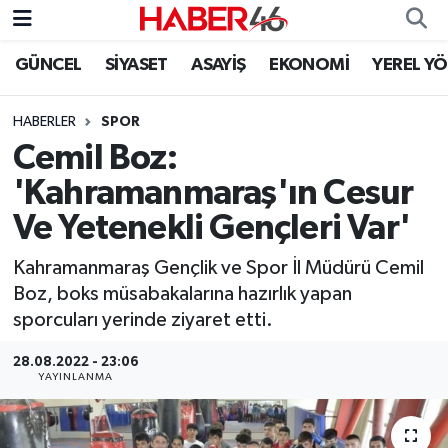
GÜNCEL
SİYASET
ASAYİŞ
EKONOMİ
YEREL Y
GÜNCEL
Nöbetçi Eczaneler
HABERLER
SPOR
SİYASET
Hava Durumu
Cemil Boz:
EKONOMİ
Kahramanmaraş Namaz Vakitleri
'Kahramanmaraş'ın Cesur
Ve Yetenekli Gençleri Var'
SPOR
Trafik Durumu
Kahramanmaraş Gençlik ve Spor İl Müdürü Cemil
YAŞAM
Süper Lig Puan Durumu ve Fikstür
Boz, boks müsabakalarına hazırlık yapan
sporcuları yerinde ziyaret etti.
TEKNOLOJİ
Tüm Manşetler
28.08.2022 - 23:06
YAYINLANMA
SAĞLIK
Son Dakika Haberleri
EĞİTİM
Haber Arşivi