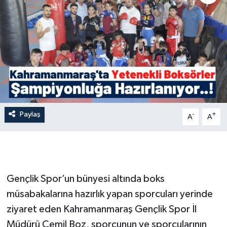
İLÇE HABERLERİ
KÜLTÜR-SANAT
KSÜ
DÜNYA
Paylaş
-
+
A
A
ROPORTAJ
MAGAZİN
KADIN-AİLE
Gençlik Spor’un bünyesi altında boks
müsabakalarına hazırlık yapan sporcuları yerinde
YEREL YÖNETİM
ziyaret eden Kahramanmaraş Gençlik Spor İl
Müdürü Cemil Boz, sporcunun ve sporcularının
MEDYA