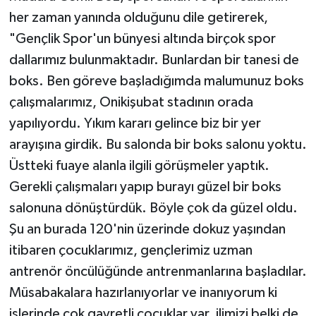
her zaman yanında olduğunu dile getirerek,
SEÇİM 2011
"Gençlik Spor'un bünyesi altında birçok spor
dallarımız bulunmaktadır. Bunlardan bir tanesi de
ÜÇÜNCÜ SAYFA
boks. Ben göreve başladığımda malumunuz boks
çalışmalarımız, Onikişubat stadının orada
BİLİMNET
yapılıyordu. Yıkım kararı gelince biz bir yer
Yemek
arayışına girdik. Bu salonda bir boks salonu yoktu.
Üstteki fuaye alanla ilgili görüşmeler yaptık.
SİVİL TOPLUM
Gerekli çalışmaları yapıp burayı güzel bir boks
salonuna dönüştürdük. Böyle çok da güzel oldu.
SEÇİM 2014
Şu an burada 120'nin üzerinde dokuz yaşından
KİM KİMDİR
itibaren çocuklarımız, gençlerimiz uzman
antrenör öncülüğünde antrenmanlarına başladılar.
ÇEK GÖNDER
Müsabakalara hazırlanıyorlar ve inanıyorum ki
işlerinde çok gayretli çocuklar var. ilimizi belki de