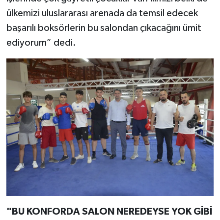
KİTAP
ülkemizi uluslararası arenada da temsil edecek
başarılı boksörlerin bu salondan çıkacağını ümit
HEDEF2020
ediyorum” dedi.
OTOMOBİL
MİZAH
TARİH
Genel
Politika
YEREL
BÖLGEDEN
"BU KONFORDA SALON NEREDEYSE YOK GİBİ