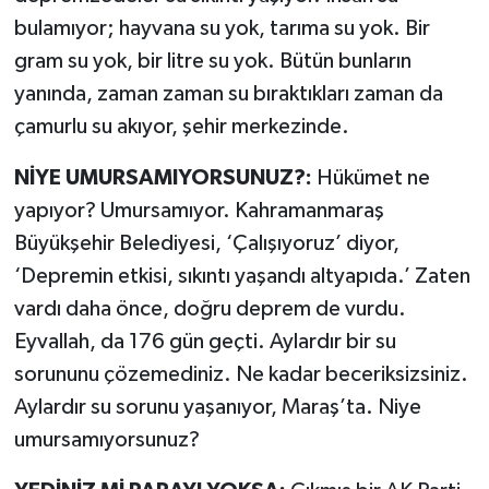
BİLİM TEKNOLOJİ
bulamıyor; hayvana su yok, tarıma su yok. Bir
gram su yok, bir litre su yok. Bütün bunların
ASAYİŞ
yanında, zaman zaman su bıraktıkları zaman da
çamurlu su akıyor, şehir merkezinde.
SEÇİM 2015
NİYE UMURSAMIYORSUNUZ?:
Hükümet ne
ÇEVRE
yapıyor? Umursamıyor. Kahramanmaraş
BİLİM VE TEKNOLOJİ
Büyükşehir Belediyesi, ‘Çalışıyoruz’ diyor,
‘Depremin etkisi, sıkıntı yaşandı altyapıda.’ Zaten
YARIŞMALAR
vardı daha önce, doğru deprem de vurdu.
Eyvallah, da 176 gün geçti. Aylardır bir su
TANITIM
sorununu çözemediniz. Ne kadar beceriksizsiniz.
Aylardır su sorunu yaşanıyor, Maraş’ta. Niye
HABERDE İNSAN
umursamıyorsunuz?