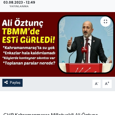
03.08.2023 - 12:49
YAYINLANMA
İLÇE HABERLERİ
KÜLTÜR-SANAT
KSÜ
DÜNYA
ROPORTAJ
MAGAZİN
Paylaş
-
+
A
A
KADIN-AİLE
YEREL YÖNETİM
MEDYA