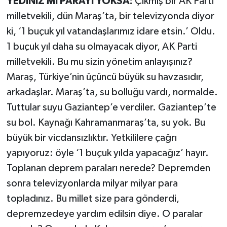
YEDİNİZ Mİ PARAYI YOKSA:
Çıkmış bir AK Parti
milletvekili, dün Maraş’ta, bir televizyonda diyor
ki, ‘1 buçuk yıl vatandaşlarımız idare etsin.’ Oldu.
1 buçuk yıl daha su olmayacak diyor, AK Parti
milletvekili. Bu mu sizin yönetim anlayışınız?
Maraş, Türkiye’nin üçüncü büyük su havzasıdır,
arkadaşlar. Maraş’ta, su bolluğu vardı, normalde.
Tuttular suyu Gaziantep’e verdiler. Gaziantep’te
su bol. Kaynağı Kahramanmaraş’ta, su yok. Bu
büyük bir vicdansızlıktır. Yetkililere çağrı
yapıyoruz: öyle ‘1 buçuk yılda yapacağız’ hayır.
Toplanan deprem paraları nerede? Depremden
sonra televizyonlarda milyar milyar para
topladınız. Bu millet size para gönderdi,
depremzedeye yardım edilsin diye. O paralar