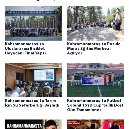
Kahramanmaraş'ta
Kahramanmaraş'ta Pusula
Uluslararası Bisiklet
Maraş Eğitim Merkezi
Heyecanı Final Yaptı
Açılıyor
Kahramanmaraş'ta Tarım
Kahramanmaraş'ta Futbol
İçin Su Seferberliği Başladı
Şöleni! TSYD Cup'ta İlk Dört
Gün Tamamlandı