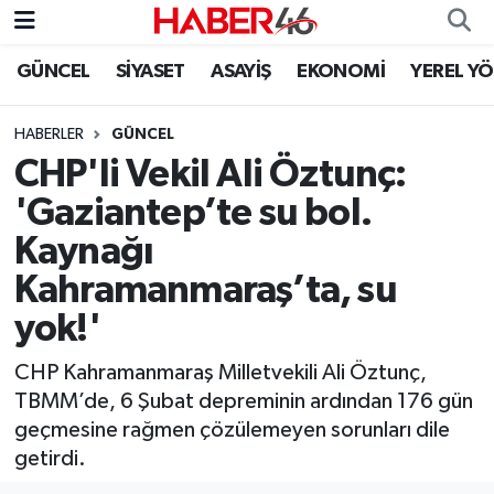
GÜNCEL
SİYASET
ASAYİŞ
EKONOMİ
YEREL Y
GÜNCEL
Nöbetçi Eczaneler
HABERLER
GÜNCEL
SİYASET
Hava Durumu
CHP'li Vekil Ali Öztunç:
EKONOMİ
Kahramanmaraş Namaz Vakitleri
'Gaziantep’te su bol.
Kaynağı
SPOR
Trafik Durumu
Kahramanmaraş’ta, su
YAŞAM
Süper Lig Puan Durumu ve Fikstür
yok!'
TEKNOLOJİ
Tüm Manşetler
CHP Kahramanmaraş Milletvekili Ali Öztunç,
TBMM’de, 6 Şubat depreminin ardından 176 gün
SAĞLIK
Son Dakika Haberleri
geçmesine rağmen çözülemeyen sorunları dile
getirdi.
EĞİTİM
Haber Arşivi