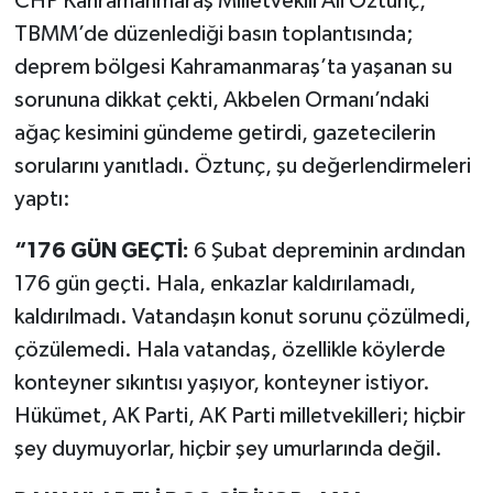
CHP Kahramanmaraş Milletvekili Ali Öztunç,
TBMM’de düzenlediği basın toplantısında;
SEÇİM 2011
deprem bölgesi Kahramanmaraş’ta yaşanan su
sorununa dikkat çekti, Akbelen Ormanı’ndaki
ÜÇÜNCÜ SAYFA
ağaç kesimini gündeme getirdi, gazetecilerin
BİLİMNET
sorularını yanıtladı. Öztunç, şu değerlendirmeleri
yaptı:
Yemek
“176 GÜN GEÇTİ:
6 Şubat depreminin ardından
SİVİL TOPLUM
176 gün geçti. Hala, enkazlar kaldırılamadı,
kaldırılmadı. Vatandaşın konut sorunu çözülmedi,
SEÇİM 2014
çözülemedi. Hala vatandaş, özellikle köylerde
konteyner sıkıntısı yaşıyor, konteyner istiyor.
KİM KİMDİR
Hükümet, AK Parti, AK Parti milletvekilleri; hiçbir
ÇEK GÖNDER
şey duymuyorlar, hiçbir şey umurlarında değil.