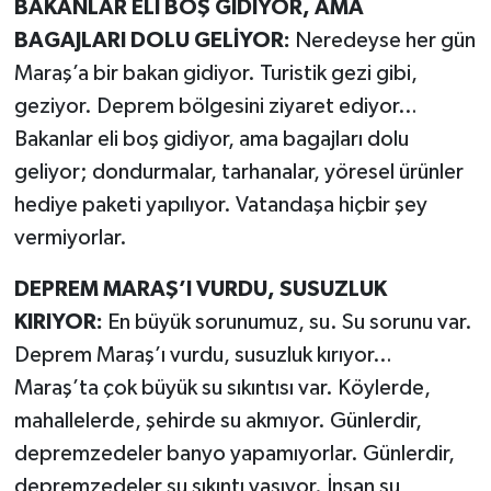
BAKANLAR ELİ BOŞ GİDİYOR, AMA
KİTAP
BAGAJLARI DOLU GELİYOR:
Neredeyse her gün
HEDEF2020
Maraş’a bir bakan gidiyor. Turistik gezi gibi,
geziyor. Deprem bölgesini ziyaret ediyor…
OTOMOBİL
Bakanlar eli boş gidiyor, ama bagajları dolu
geliyor; dondurmalar, tarhanalar, yöresel ürünler
MİZAH
hediye paketi yapılıyor. Vatandaşa hiçbir şey
TARİH
vermiyorlar.
Genel
DEPREM MARAŞ’I VURDU, SUSUZLUK
KIRIYOR:
En büyük sorunumuz, su. Su sorunu var.
Politika
Deprem Maraş’ı vurdu, susuzluk kırıyor…
Maraş’ta çok büyük su sıkıntısı var. Köylerde,
YEREL
mahallelerde, şehirde su akmıyor. Günlerdir,
depremzedeler banyo yapamıyorlar. Günlerdir,
BÖLGEDEN
depremzedeler su sıkıntı yaşıyor. İnsan su