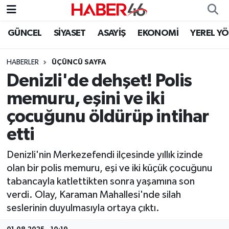
GÜNCEL
SİYASET
ASAYİŞ
EKONOMİ
YEREL Y
GÜNCEL
Nöbetçi Eczaneler
HABERLER
ÜÇÜNCÜ SAYFA
SİYASET
Hava Durumu
Denizli'de dehşet! Polis
EKONOMİ
Kahramanmaraş Namaz Vakitleri
memuru, eşini ve iki
çocuğunu öldürüp intihar
SPOR
Trafik Durumu
etti
YAŞAM
Süper Lig Puan Durumu ve Fikstür
Denizli'nin Merkezefendi ilçesinde yıllık izinde
olan bir polis memuru, eşi ve iki küçük çocuğunu
TEKNOLOJİ
Tüm Manşetler
tabancayla katlettikten sonra yaşamına son
verdi. Olay, Karaman Mahallesi'nde silah
SAĞLIK
Son Dakika Haberleri
seslerinin duyulmasıyla ortaya çıktı.
EĞİTİM
Haber Arşivi