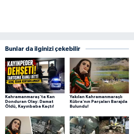
SEÇİM 2011
ÜÇÜNCÜ SAYFA
BİLİMNET
Bunlar da ilginizi çekebilir
Yemek
SİVİL TOPLUM
SEÇİM 2014
Kahramanmaraş'ta Kan
Yakılan Kahramanmaraşlı
Donduran Olay: Damat
Kübra’nın Parçaları Barajda
KİM KİMDİR
Öldü, Kayınbaba Kaçtı!
Bulundu!
ÇEK GÖNDER