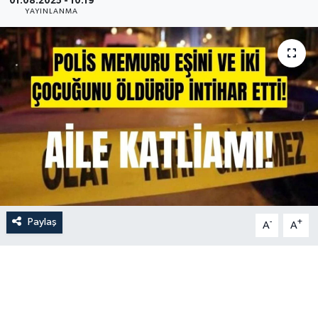
01.08.2025 - 10:19
YAYINLANMA
İLÇE HABERLERİ
KÜLTÜR-SANAT
KSÜ
DÜNYA
ROPORTAJ
MAGAZİN
Paylaş
-
+
A
A
KADIN-AİLE
YEREL YÖNETİM
MEDYA