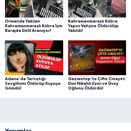
KİTAP
HEDEF2020
Ormanda Yakılan
Kahramanmaraşlı Kübra
Kahramanmaraşlı Kübra İçin
Yapıcı Vahşice Öldürülüp
Barajda Delil Aranıyor!
Yakıldı!
OTOMOBİL
MİZAH
TARİH
Genel
Adana'da Tartıştığı
Gaziantep'te Çifte Cinayet:
Sevgilisini Öldürüp Kuyuya
Dini Nikahlı Eşini ve Üvey
Gömdü!
Oğlunu Öldürdü!
Politika
YEREL
BÖLGEDEN