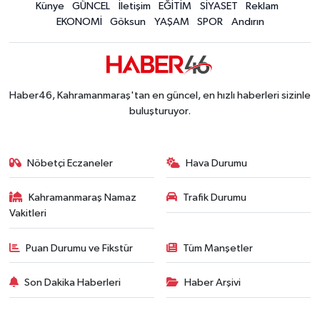
Mersin'de Tatil Kabusu! Kahramanmaraşlı Genç 
Künye
GÜNCEL
İletişim
EĞİTİM
SİYASET
Reklam
19:49 |
EKONOMİ
Göksun
YAŞAM
SPOR
Andırın
Kahramanmaraş'ta Eksik Belgesi Olan Tekneler
19:48 |
Onikişubat Belediyesi Gündüz Bakımevi İçin Kayıt
19:12 |
Kahramanmaraş'ta 29 Kilometrelik Grup Yolunda
19:10 |
Dünyanın En İyi Bisikletçileri Kahramanmaraş'ın Z
18:51 |
Haber46, Kahramanmaraş'tan en güncel, en hızlı haberleri sizinle
buluşturuyor.
Nöbetçi Eczaneler
Hava Durumu
Kahramanmaraş Namaz
Trafik Durumu
Vakitleri
Puan Durumu ve Fikstür
Tüm Manşetler
Son Dakika Haberleri
Haber Arşivi