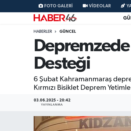
FOTO GALERI
VIDEOLAR
Y
GÜ
GÜNCEL
Nöbetçi Eczaneler
HABERLER
GÜNCEL
SİYASET
Hava Durumu
Depremzede Ç
EKONOMİ
Kahramanmaraş Namaz Vakitleri
Desteği
SPOR
Trafik Durumu
6 Şubat Kahramanmaraş depreml
YAŞAM
Süper Lig Puan Durumu ve Fikstür
Kırmızı Bisiklet Deprem Yetiml
TEKNOLOJİ
Tüm Manşetler
03.06.2025 - 20:42
YAYINLANMA
SAĞLIK
Son Dakika Haberleri
EĞİTİM
Haber Arşivi