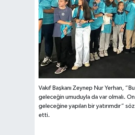
BİLİM TEKNOLOJİ
ASAYİŞ
SEÇİM 2015
ÇEVRE
BİLİM VE TEKNOLOJİ
YARIŞMALAR
Vakıf Başkanı Zeynep Nur Yerhan, “Bu 
geleceğin umuduyla da var olmalı. Onla
TANITIM
geleceğine yapılan bir yatırımdır” sö
HABERDE İNSAN
etti.