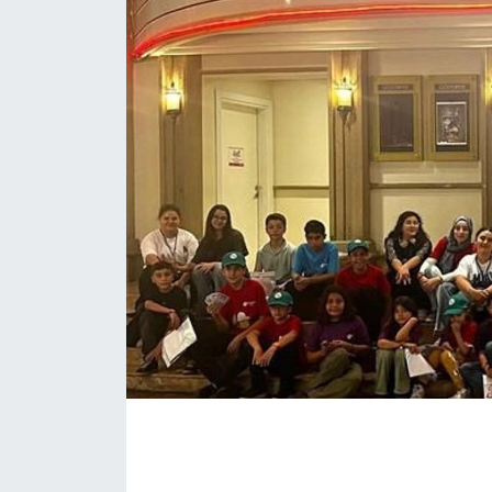
İLÇE HABERLERİ
KÜLTÜR-SANAT
KSÜ
DÜNYA
ROPORTAJ
MAGAZİN
KADIN-AİLE
YEREL YÖNETİM
MEDYA