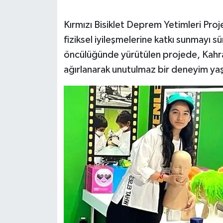
SEÇİM 2011
Kırmızı Bisiklet Deprem Yetimleri Pro
fiziksel iyileşmelerine katkı sunmayı 
ÜÇÜNCÜ SAYFA
öncülüğünde yürütülen projede, Kahr
ağırlanarak unutulmaz bir deneyim ya
BİLİMNET
Yemek
SİVİL TOPLUM
SEÇİM 2014
KİM KİMDİR
ÇEK GÖNDER