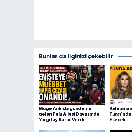
Bunlar da ilginizi çekebilir
Müge Anlı'da gündeme
Kahraman
gelen Palu Ailesi Davasında
Fuarı'nda
Yargıtay Karar Verdi
Esecek