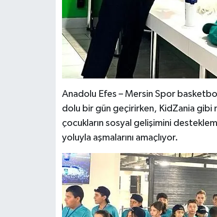
KİTAP
HEDEF2020
OTOMOBİL
MİZAH
Anadolu Efes – Mersin Spor basketbol m
TARİH
dolu bir gün geçirirken, KidZania gib
çocukların sosyal gelişimini desteklem
Genel
yoluyla aşmalarını amaçlıyor.
Politika
YEREL
BÖLGEDEN