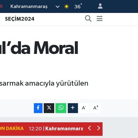
°
Kahramanmaraş
17
36
01
SEÇİM2024
02
44
l’da Moral
4
76
 sarmak amacıyla yürütülen
Müge Anlı'da gündeme gelen Palu Aile
12:48 |
Tayland'daki Okul Saldırısı Kahraman
12:39 |
-
+
A
A
Kahramanmaraş'taki Okul Saldırısı Sonr
12:31 |
Kahramanmaraş Ağustos Fuarı'nda Fu
12:31 |
ON DAKIKA
Kahramanmaraş'ta Hacı Murat Caddes
12:20 |
Kahramanmaraş'ta Madrigal Coşkusu! 
12:09 |