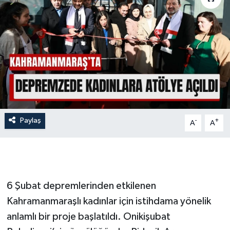
İLÇE HABERLERİ
KÜLTÜR-SANAT
KSÜ
DÜNYA
Paylaş
-
+
ROPORTAJ
A
A
MAGAZİN
KADIN-AİLE
6 Şubat depremlerinden etkilenen
Kahramanmaraşlı kadınlar için istihdama yönelik
YEREL YÖNETİM
anlamlı bir proje başlatıldı. Onikişubat
MEDYA