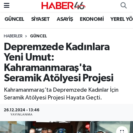
GÜNCEL
SİYASET
ASAYİŞ
EKONOMİ
YEREL Y
GÜNCEL
Nöbetçi Eczaneler
HABERLER
GÜNCEL
SİYASET
Hava Durumu
Depremzede Kadınlara
EKONOMİ
Kahramanmaraş Namaz Vakitleri
Yeni Umut:
Kahramanmaraş'ta
SPOR
Trafik Durumu
Seramik Atölyesi Projesi
YAŞAM
Süper Lig Puan Durumu ve Fikstür
Kahramanmaraş’ta Depremzede Kadınlar İçin
Seramik Atölyesi Projesi Hayata Geçti.
TEKNOLOJİ
Tüm Manşetler
26.12.2024 - 13:46
SAĞLIK
Son Dakika Haberleri
YAYINLANMA
EĞİTİM
Haber Arşivi