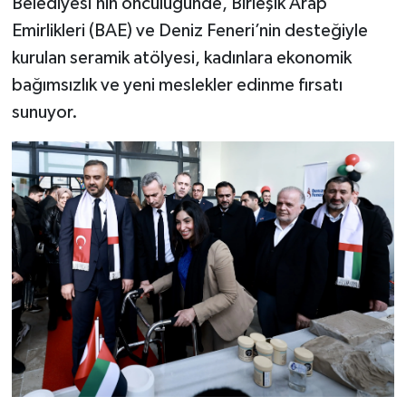
Belediyesi’nin öncülüğünde, Birleşik Arap
Emirlikleri (BAE) ve Deniz Feneri’nin desteğiyle
SEÇİM 2011
kurulan seramik atölyesi, kadınlara ekonomik
bağımsızlık ve yeni meslekler edinme fırsatı
ÜÇÜNCÜ SAYFA
sunuyor.
BİLİMNET
Yemek
SİVİL TOPLUM
SEÇİM 2014
KİM KİMDİR
ÇEK GÖNDER