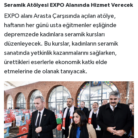
KİTAP
Seramik Atölyesi EXPO Alanında Hizmet Verecek
EXPO alanı Arasta Çarşısında açılan atölye,
HEDEF2020
haftanın her günü usta eğitmenler eşliğinde
OTOMOBİL
depremzede kadınlara seramik kursları
düzenleyecek. Bu kurslar, kadınların seramik
MİZAH
sanatında yetkinlik kazanmalarını sağlarken,
ürettikleri eserlerle ekonomik katkı elde
TARİH
etmelerine de olanak tanıyacak.
Genel
Politika
YEREL
BÖLGEDEN