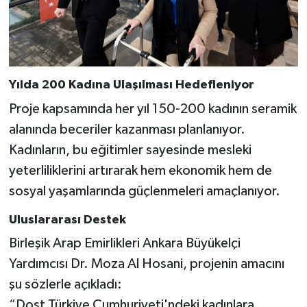
BİLİM TEKNOLOJİ
ASAYİŞ
SEÇİM 2015
Yılda 200 Kadına Ulaşılması Hedefleniyor
Proje kapsamında her yıl 150-200 kadının seramik
ÇEVRE
alanında beceriler kazanması planlanıyor.
Kadınların, bu eğitimler sayesinde mesleki
BİLİM VE TEKNOLOJİ
yeterliliklerini artırarak hem ekonomik hem de
YARIŞMALAR
sosyal yaşamlarında güçlenmeleri amaçlanıyor.
Uluslararası Destek
TANITIM
Birleşik Arap Emirlikleri Ankara Büyükelçi
HABERDE İNSAN
Yardımcısı Dr. Moza Al Hosani, projenin amacını
şu sözlerle açıkladı:
“Dost Türkiye Cumhuriyeti'ndeki kadınlara