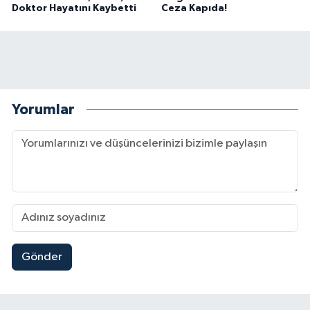
Doktor Hayatını Kaybetti
Ceza Kapıda!
Yorumlar
Gönder
Müge Anlı'da gündeme gelen Palu Ailesi Davasın
12:48 |
Tayland'daki Okul Saldırısı Kahramanmaraş Acısı
12:39 |
Kahramanmaraş'taki Okul Saldırısı Sonrası Kritik
12:31 |