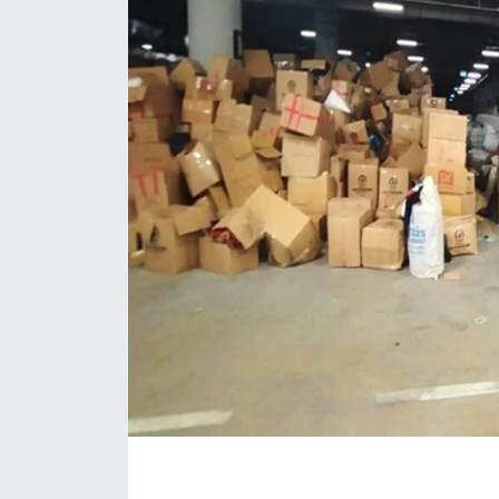
İLÇE HABERLERİ
KÜLTÜR-SANAT
KSÜ
DÜNYA
ROPORTAJ
MAGAZİN
KADIN-AİLE
YEREL YÖNETİM
MEDYA