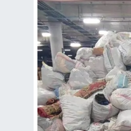
KİTAP
HEDEF2020
OTOMOBİL
MİZAH
TARİH
Genel
Politika
YEREL
BÖLGEDEN