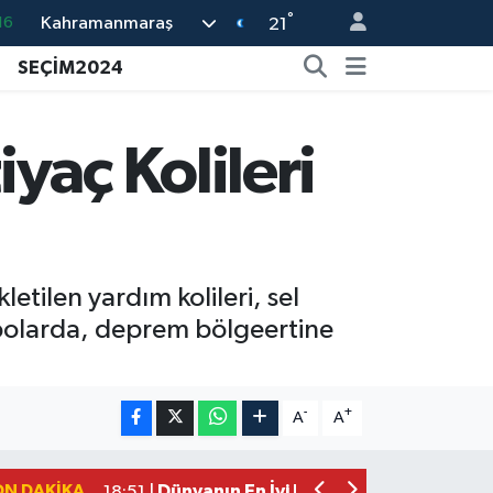
°
Kahramanmaraş
%0
21
08
SEÇİM2024
%0
12
yaç Kolileri
70
16
tilen yardım kolileri, sel
epolarda, deprem bölgeertine
Mersin'de Tatil Kabusu! Kahramanmar
19:49 |
Kahramanmaraş'ta Eksik Belgesi Ola
19:48 |
-
+
A
A
Onikişubat Belediyesi Gündüz Bakımevi
19:12 |
Kahramanmaraş'ta 29 Kilometrelik Gr
19:10 |
ON DAKIKA
Dünyanın En İyi Bisikletçileri Kahrama
18:51 |