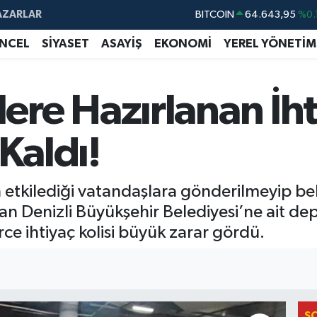
AZARLAR
DOLAR
47,6704
EURO
55,0406
%-0.
NCEL
SİYASET
ASAYİŞ
EKONOMİ
YEREL YÖNETİM
STERLİN
64,2143
GRAM ALTIN
6500.87
%0.
e Hazırlanan İhti
BİST100
13.799
%
Kaldı!
BITCOIN
64.643,95
%0.
kilediği vatandaşlara gönderilmeyip bekle
san Denizli Büyükşehir Belediyesi’ne ait d
ce ihtiyaç kolisi büyük zarar gördü.
S