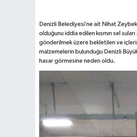
SEÇİM 2011
Denizli Belediyesi’ne ait Nihat Zeybe
ÜÇÜNCÜ SAYFA
olduğunu iddia edilen kısmın sel sular
gönderilmek üzere bekletilen ve içler
BİLİMNET
malzemelerin bulunduğu Denizli Büyükş
hasar görmesine neden oldu.
Yemek
SİVİL TOPLUM
SEÇİM 2014
KİM KİMDİR
ÇEK GÖNDER