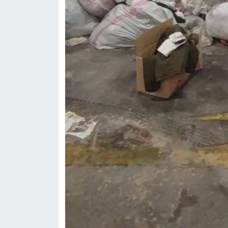
BİLİM TEKNOLOJİ
ASAYİŞ
SEÇİM 2015
ÇEVRE
BİLİM VE TEKNOLOJİ
YARIŞMALAR
TANITIM
HABERDE İNSAN