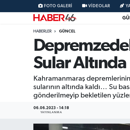
FOTO GALERI
VIDEOLAR
Y
GÜ
GÜNCEL
Nöbetçi Eczaneler
HABERLER
GÜNCEL
SİYASET
Hava Durumu
Depremzedeler
EKONOMİ
Kahramanmaraş Namaz Vakitleri
Sular Altında 
SPOR
Trafik Durumu
Kahramanmaraş depremlerinin et
YAŞAM
Süper Lig Puan Durumu ve Fikstür
sularının altında kaldı… Su ba
gönderilmeyip bekletilen yüzler
TEKNOLOJİ
Tüm Manşetler
06.06.2023 - 14:18
SAĞLIK
Son Dakika Haberleri
YAYINLANMA
EĞİTİM
Haber Arşivi