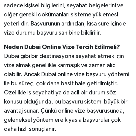
KİTAP
sadece kişisel bilgilerini, seyahat belgelerini ve
diğer gerekli dokümanları sisteme yüklemesi
HEDEF2020
yeterlidir. Başvurunun ardından, kısa süre içinde
vize durumu başvuru sahibine bildirilir.
OTOMOBİL
Neden Dubai Online Vize Tercih Edilmeli?
MİZAH
Dubai gibi bir destinasyona seyahat etmek için
TARİH
vize almak genellikle karmaşık ve zaman alıcı
olabilir. Ancak Dubai online vize başvuru yöntemi
Genel
ile bu süreç, çok daha basit hale getirilmiştir.
Özellikle iş seyahati ya da acil bir durum söz
Politika
konusu olduğunda, bu başvuru sistemi büyük bir
YEREL
avantaj sunar. Çünkü online vize başvurusunda,
geleneksel yöntemlere kıyasla başvurular çok
BÖLGEDEN
daha hızlı sonuçlanır.