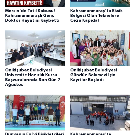
Mersin'de Tatil Kabusu!
Kahramanmaraş'ta Eksik
Kahramanmaraşlı Genç
Belgesi Olan Teknelere
Doktor Hayatını Kaybetti
Ceza Kapıda!
Onikişubat Belediyesi
Onikişubat Belediyesi
Üniversite Hazırlık Kursu
Gündüz Bakımevi İçin
Başvurularında Son Gün 7
Kayıtlar Başladı
Ağustos
Dünyanın En İyi Bisikletçileri
Kahramanmaraş'ta