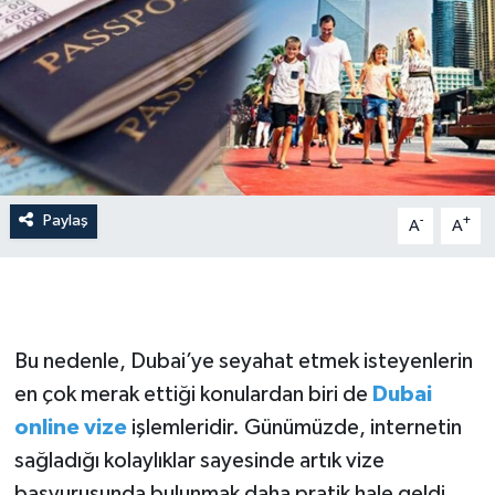
İLÇE HABERLERİ
KÜLTÜR-SANAT
KSÜ
DÜNYA
Paylaş
-
+
A
A
ROPORTAJ
MAGAZİN
Bu nedenle, Dubai’ye seyahat etmek isteyenlerin
KADIN-AİLE
en çok merak ettiği konulardan biri de
Dubai
online vize
işlemleridir. Günümüzde, internetin
YEREL YÖNETİM
sağladığı kolaylıklar sayesinde artık vize
MEDYA
başvurusunda bulunmak daha pratik hale geldi.