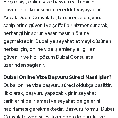
Birçok kişi, online vize başvuru sisteminin
BİLİM TEKNOLOJİ
güvenilirliği konusunda tereddüt yaşayabilir.
Ancak Dubai Consulate, bu süreçte başvuru
ASAYİŞ
sahiplerine güvenli ve şeffaf bir hizmet sunarak,
SEÇİM 2015
herhangi bir sorun yaşanmasının önüne
geçmektedir. Dubai'ye seyahat etmeyi düşünen
ÇEVRE
herkes için, online vize işlemleriyle ilgili en
güvenilir ve hızlı çözüm Dubai Consulate
BİLİM VE TEKNOLOJİ
üzerinden sağlanır.
YARIŞMALAR
Dubai Online Vize Başvuru Süreci Nasıl İşler?
Dubai online vize başvuru süreci oldukça basittir.
TANITIM
İlk olarak, başvuru yapacak kişinin seyahat
HABERDE İNSAN
tarihlerini belirlemesi ve seyahat belgelerini
hazırlaması gerekmektedir. Başvuru formu, Dubai
Consulate web sitesi üzerinden doldurulur ve