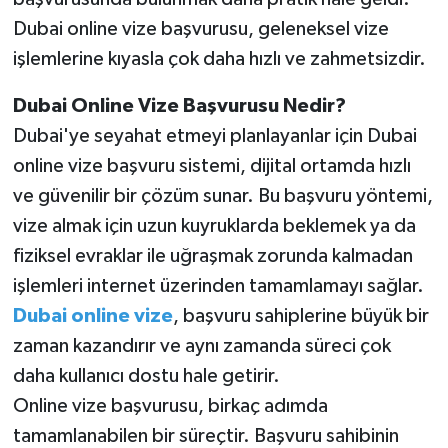
Dubai online vize başvurusu, geleneksel vize
SEÇİM 2011
işlemlerine kıyasla çok daha hızlı ve zahmetsizdir.
ÜÇÜNCÜ SAYFA
Dubai Online Vize Başvurusu Nedir?
Dubai'ye seyahat etmeyi planlayanlar için Dubai
BİLİMNET
online vize başvuru sistemi, dijital ortamda hızlı
ve güvenilir bir çözüm sunar. Bu başvuru yöntemi,
Yemek
vize almak için uzun kuyruklarda beklemek ya da
SİVİL TOPLUM
fiziksel evraklar ile uğraşmak zorunda kalmadan
işlemleri internet üzerinden tamamlamayı sağlar.
SEÇİM 2014
Dubai online vize
, başvuru sahiplerine büyük bir
zaman kazandırır ve aynı zamanda süreci çok
KİM KİMDİR
daha kullanıcı dostu hale getirir.
ÇEK GÖNDER
Online vize başvurusu, birkaç adımda
tamamlanabilen bir süreçtir. Başvuru sahibinin