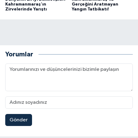
Kahramanmaraş'ın
Gerçeğini Aratmayan
Zirvelerinde Yarıştı
Yangın Tatbikatı!
Yorumlar
Gönder
Mersin'de Tatil Kabusu! Kahramanmaraşlı Genç 
19:49 |
Kahramanmaraş'ta Eksik Belgesi Olan Tekneler
19:48 |
Onikişubat Belediyesi Gündüz Bakımevi İçin Kayıt
19:12 |