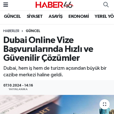
GÜNCEL
SİYASET
ASAYİŞ
EKONOMİ
YEREL Y
GÜNCEL
Nöbetçi Eczaneler
HABERLER
GÜNCEL
SİYASET
Hava Durumu
Dubai Online Vize
EKONOMİ
Kahramanmaraş Namaz Vakitleri
Başvurularında Hızlı ve
Güvenilir Çözümler
SPOR
Trafik Durumu
Dubai, hem iş hem de turizm açısından büyük bir
YAŞAM
Süper Lig Puan Durumu ve Fikstür
cazibe merkezi haline geldi.
TEKNOLOJİ
Tüm Manşetler
07.10.2024 - 14:16
YAYINLANMA
SAĞLIK
Son Dakika Haberleri
EĞİTİM
Haber Arşivi