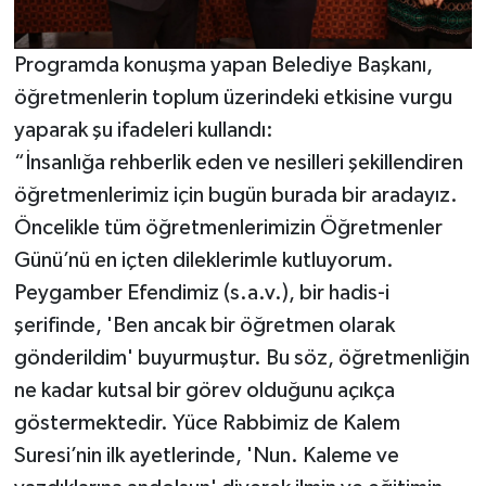
KİTAP
HEDEF2020
Programda konuşma yapan Belediye Başkanı,
öğretmenlerin toplum üzerindeki etkisine vurgu
OTOMOBİL
yaparak şu ifadeleri kullandı:
“İnsanlığa rehberlik eden ve nesilleri şekillendiren
MİZAH
öğretmenlerimiz için bugün burada bir aradayız.
Öncelikle tüm öğretmenlerimizin Öğretmenler
TARİH
Günü’nü en içten dileklerimle kutluyorum.
Genel
Peygamber Efendimiz (s.a.v.), bir hadis-i
şerifinde, 'Ben ancak bir öğretmen olarak
Politika
gönderildim' buyurmuştur. Bu söz, öğretmenliğin
ne kadar kutsal bir görev olduğunu açıkça
YEREL
göstermektedir. Yüce Rabbimiz de Kalem
BÖLGEDEN
Suresi’nin ilk ayetlerinde, 'Nun. Kaleme ve