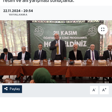
resim ve anı yarışması sonuçlandı.
İLÇE HABERLERİ
22.11.2024 - 20:54
YAYINLANMA
KÜLTÜR-SANAT
KSÜ
DÜNYA
ROPORTAJ
MAGAZİN
KADIN-AİLE
Paylaş
-
+
A
A
YEREL YÖNETİM
MEDYA