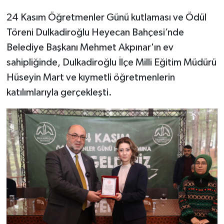
24 Kasım Öğretmenler Günü kutlaması ve Ödül
SEÇİM 2011
Töreni Dulkadiroğlu Heyecan Bahçesi’nde
Belediye Başkanı Mehmet Akpınar'ın ev
ÜÇÜNCÜ SAYFA
sahipliğinde, Dulkadiroğlu İlçe Milli Eğitim Müdürü
BİLİMNET
Hüseyin Mart ve kıymetli öğretmenlerin
katılımlarıyla gerçekleşti.
Yemek
SİVİL TOPLUM
SEÇİM 2014
KİM KİMDİR
ÇEK GÖNDER