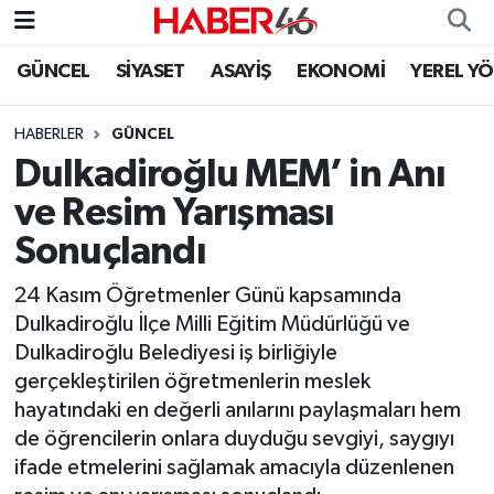
GÜNCEL
SİYASET
ASAYİŞ
EKONOMİ
YEREL Y
GÜNCEL
Nöbetçi Eczaneler
HABERLER
GÜNCEL
SİYASET
Hava Durumu
Dulkadiroğlu MEM’ in Anı
EKONOMİ
Kahramanmaraş Namaz Vakitleri
ve Resim Yarışması
Sonuçlandı
SPOR
Trafik Durumu
24 Kasım Öğretmenler Günü kapsamında
YAŞAM
Süper Lig Puan Durumu ve Fikstür
Dulkadiroğlu İlçe Milli Eğitim Müdürlüğü ve
Dulkadiroğlu Belediyesi iş birliğiyle
TEKNOLOJİ
Tüm Manşetler
gerçekleştirilen öğretmenlerin meslek
hayatındaki en değerli anılarını paylaşmaları hem
SAĞLIK
Son Dakika Haberleri
de öğrencilerin onlara duyduğu sevgiyi, saygıyı
ifade etmelerini sağlamak amacıyla düzenlenen
EĞİTİM
Haber Arşivi