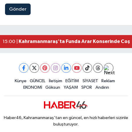
Gönder
Kahramanmaraş Elbistan’da İdris Altun Taziye ve
23:59 |
Kahramanmaraş Ağustos Fuarı'nda Ailelere Öze
23:51 |
Kahramanmaraş’ta Otomobil Yan Yattı: 3 Yaralı
23:48 |
Kahramanmaraş’ta orman yangını kontrol altına
16:48 |
Kahramanmaraş'ta Funda Arar Konserinde Coşku
15:00 |
Kahramanmaraş Depreminin Etkisi Bitmedi? Uzma
11:18 |
Kahramanmaraşlı Kaptan Bodrum'da Teknede 
09:30 |
Gaziantep Nurdağı'nda 4.5 Büyüklüğünde Depre
08:12 |
Künye
GÜNCEL
İletişim
EĞİTİM
SİYASET
Reklam
EKONOMİ
Göksun
YAŞAM
SPOR
Andırın
Haber46, Kahramanmaraş'tan en güncel, en hızlı haberleri sizinle
buluşturuyor.