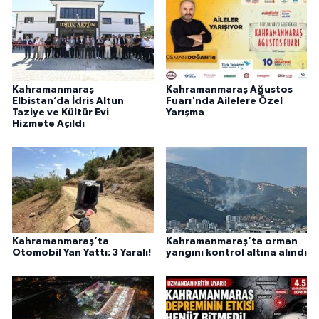
Kahramanmaraş
Kahramanmaraş Ağustos
Elbistan’da İdris Altun
Fuarı'nda Ailelere Özel
Taziye ve Kültür Evi
Yarışma
Hizmete Açıldı
Kahramanmaraş’ta
Kahramanmaraş’ta orman
Otomobil Yan Yattı: 3 Yaralı!
yangını kontrol altına alındı