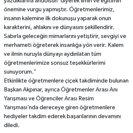
yazdıklarına andolsun' diyerek ilmin ve eğitimin
BİLİM TEKNOLOJİ
önemine vurgu yapmıştır. Öğretmenlerimiz,
insanın kalemine ilk dokunuşu yaparak onun
ASAYİŞ
karakterini, ahlakını ve dünyasını şekillendirir.
SEÇİM 2015
Sabırla geleceğin mimarlarını yetiştirir, sevgiyi ve
merhameti öğreterek insanlığa yön verir. Kalem
ÇEVRE
ve ilmin nuruyla dünyayı aydınlatan tüm
öğretmenlerimize sonsuz teşekkürlerimi
BİLİM VE TEKNOLOJİ
sunuyorum.”
Etkinlikte öğretmenlere çiçek takdiminde bulunan
YARIŞMALAR
Başkan Akpınar, ayrıca Öğretmenler Arası Anı
TANITIM
Yarışması ve Öğrenciler Arası Resim
Yarışması’nda dereceye giren öğretmenlere
HABERDE İNSAN
hediyeler takdim ederek başarılarının devamını
diledi.