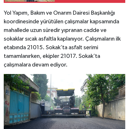
Maksutuşağı Grup Yolu
KİTAP
Açıldı
Yol Yapım, Bakım ve Onarım Dairesi Başkanlığı
HEDEF2020
koordinesinde yürütülen çalışmalar kapsamında
mahallede uzun süredir yıpranan cadde ve
OTOMOBİL
sokaklar sıcak asfaltla kaplanıyor. Çalışmaların ilk
MİZAH
etabında 21015. Sokak’ta asfalt serimi
tamamlanırken, ekipler 21017. Sokak’ta
TARİH
çalışmalara devam ediyor.
Genel
Politika
YEREL
BÖLGEDEN