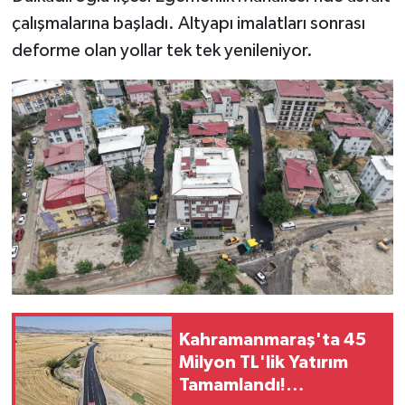
çalışmalarına başladı. Altyapı imalatları sonrası
SEÇİM 2011
deforme olan yollar tek tek yenileniyor.
ÜÇÜNCÜ SAYFA
BİLİMNET
Yemek
SİVİL TOPLUM
SEÇİM 2014
KİM KİMDİR
Kahramanmaraş'ta 45
Milyon TL'lik Yatırım
ÇEK GÖNDER
Tamamlandı!