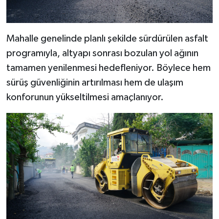
BİLİM TEKNOLOJİ
ASAYİŞ
Mahalle genelinde planlı şekilde sürdürülen asfalt
programıyla, altyapı sonrası bozulan yol ağının
SEÇİM 2015
tamamen yenilenmesi hedefleniyor. Böylece hem
sürüş güvenliğinin artırılması hem de ulaşım
ÇEVRE
konforunun yükseltilmesi amaçlanıyor.
BİLİM VE TEKNOLOJİ
YARIŞMALAR
TANITIM
HABERDE İNSAN