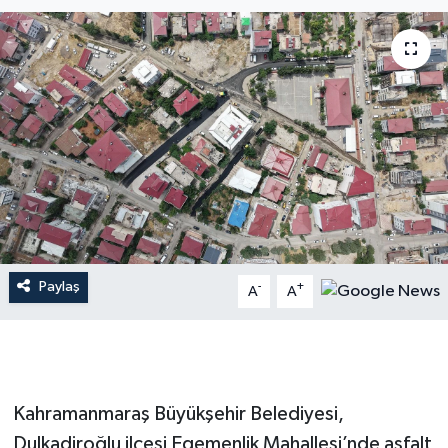
İLÇE HABERLERİ
KÜLTÜR-SANAT
KSÜ
DÜNYA
ROPORTAJ
Paylaş
-
+
MAGAZİN
A
A
KADIN-AİLE
YEREL YÖNETİM
Kahramanmaraş Büyükşehir Belediyesi,
Dulkadiroğlu ilçesi Egemenlik Mahallesi’nde asfalt
MEDYA