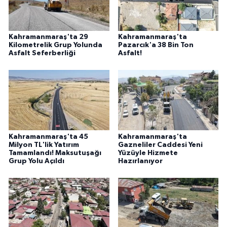
Kahramanmaraş'ta 29
Kahramanmaraş'ta
Kilometrelik Grup Yolunda
Pazarcık'a 38 Bin Ton
Asfalt Seferberliği
Asfalt!
Kahramanmaraş'ta 45
Kahramanmaraş'ta
Milyon TL'lik Yatırım
Gazneliler Caddesi Yeni
Tamamlandı! Maksutuşağı
Yüzüyle Hizmete
Grup Yolu Açıldı
Hazırlanıyor