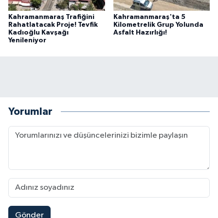
Kahramanmaraş Trafiğini
Kahramanmaraş'ta 5
Rahatlatacak Proje! Tevfik
Kilometrelik Grup Yolunda
Kadıoğlu Kavşağı
Asfalt Hazırlığı!
Yenileniyor
Yorumlar
Gönder
Mersin'de Tatil Kabusu! Kahramanmaraşlı Genç 
19:49 |