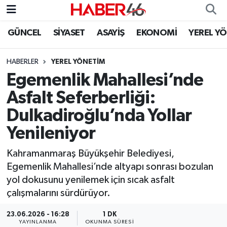
GÜNCEL
SİYASET
ASAYİŞ
EKONOMİ
YEREL Y
GÜNCEL
Nöbetçi Eczaneler
HABERLER
YEREL YÖNETİM
SİYASET
Hava Durumu
Egemenlik Mahallesi’nde
EKONOMİ
Kahramanmaraş Namaz Vakitleri
Asfalt Seferberliği:
Dulkadiroğlu’nda Yollar
SPOR
Trafik Durumu
Yenileniyor
YAŞAM
Süper Lig Puan Durumu ve Fikstür
Kahramanmaraş Büyükşehir Belediyesi,
Egemenlik Mahallesi’nde altyapı sonrası bozulan
TEKNOLOJİ
Tüm Manşetler
yol dokusunu yenilemek için sıcak asfalt
çalışmalarını sürdürüyor.
SAĞLIK
Son Dakika Haberleri
23.06.2026 - 16:28
1 DK
EĞİTİM
Haber Arşivi
YAYINLANMA
OKUNMA SÜRESI