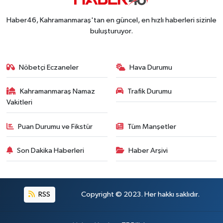
Kahramanmaraş'ta Fabrika Alevlere Teslim Oldu!
11:45 |
Haber46, Kahramanmaraş'tan en güncel, en hızlı haberleri sizinle
Kahramanmaraş'ın Tarihi Mirası İçin Ankara'da Kr
22:09 |
buluşturuyor.
Kahramanmaraş'ta Gazneliler Caddesi Yeni Yüzü
21:56 |
Kahramanmaraş'ta Acı Son! Kayıp Yaşlı Adam Be
21:05 |
Nöbetçi Eczaneler
Hava Durumu
Kahramanmaraş Namaz
Trafik Durumu
Vakitleri
Puan Durumu ve Fikstür
Tüm Manşetler
Son Dakika Haberleri
Haber Arşivi
RSS
Copyright © 2023. Her hakkı saklıdır.