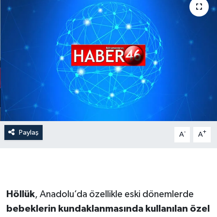
İLÇE HABERLERİ
KÜLTÜR-SANAT
KSÜ
DÜNYA
ROPORTAJ
Paylaş
-
+
A
A
MAGAZİN
KADIN-AİLE
YEREL YÖNETİM
Höllük
, Anadolu’da özellikle eski dönemlerde
bebeklerin kundaklanmasında kullanılan özel
MEDYA