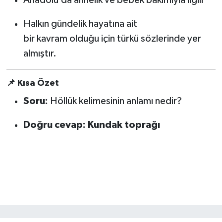
Anadolu’da annelik ve bebek bakımıyla ilgili
KİTAP
Halkın gündelik hayatına ait
HEDEF2020
bir kavram olduğu için türkü sözlerinde yer
almıştır.
OTOMOBİL
MİZAH
📌 Kısa Özet
Soru:
Höllük kelimesinin anlamı nedir?
TARİH
Doğru cevap:
Kundak toprağı
Genel
Politika
YEREL
BÖLGEDEN