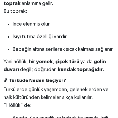
toprak
anlamına gelir.
Bu toprak:
SEÇİM 2011
İnce elenmiş olur
ÜÇÜNCÜ SAYFA
Isıyı tutma özelliği vardır
BİLİMNET
Bebeğin altına serilerek sıcak kalması sağlanır
Yemek
Yani höllük, bir
yemek
,
çiçek türü
ya da
gelin
SİVİL TOPLUM
duvarı
değil; doğrudan
kundak toprağıdır
.
SEÇİM 2014
🎵 Türküde Neden Geçiyor?
Türkülerde günlük yaşamdan, geleneklerden ve
KİM KİMDİR
halk kültüründen kelimeler sıkça kullanılır.
“Höllük” de:
ÇEK GÖNDER