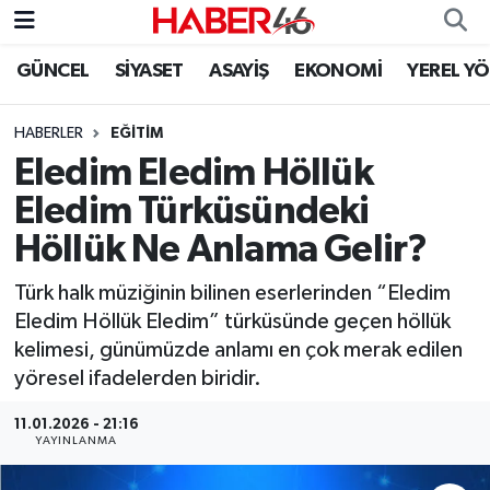
GÜNCEL
SİYASET
ASAYİŞ
EKONOMİ
YEREL Y
GÜNCEL
Nöbetçi Eczaneler
HABERLER
EĞİTİM
SİYASET
Hava Durumu
Eledim Eledim Höllük
EKONOMİ
Kahramanmaraş Namaz Vakitleri
Eledim Türküsündeki
Höllük Ne Anlama Gelir?
SPOR
Trafik Durumu
Türk halk müziğinin bilinen eserlerinden “Eledim
YAŞAM
Süper Lig Puan Durumu ve Fikstür
Eledim Höllük Eledim” türküsünde geçen höllük
kelimesi, günümüzde anlamı en çok merak edilen
TEKNOLOJİ
Tüm Manşetler
yöresel ifadelerden biridir.
SAĞLIK
Son Dakika Haberleri
11.01.2026 - 21:16
YAYINLANMA
EĞİTİM
Haber Arşivi