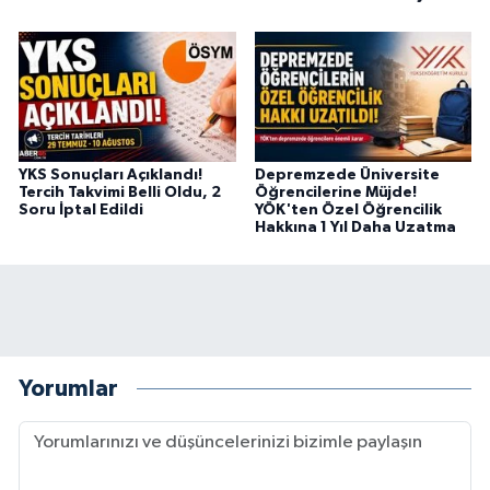
YKS Sonuçları Açıklandı!
Depremzede Üniversite
Tercih Takvimi Belli Oldu, 2
Öğrencilerine Müjde!
Soru İptal Edildi
YÖK'ten Özel Öğrencilik
Hakkına 1 Yıl Daha Uzatma
Yorumlar