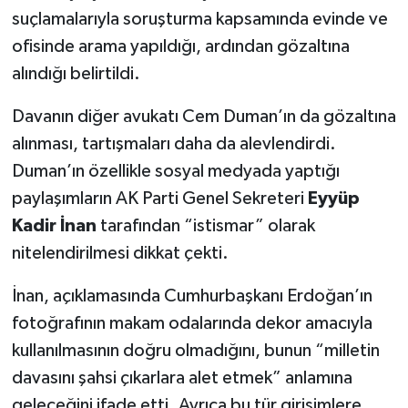
suçlamalarıyla soruşturma kapsamında evinde ve
SEÇİM 2011
ofisinde arama yapıldığı, ardından gözaltına
alındığı belirtildi.
ÜÇÜNCÜ SAYFA
Davanın diğer avukatı Cem Duman’ın da gözaltına
BİLİMNET
alınması, tartışmaları daha da alevlendirdi.
Duman’ın özellikle sosyal medyada yaptığı
Yemek
paylaşımların AK Parti Genel Sekreteri
Eyyüp
Kadir İnan
tarafından “istismar” olarak
SİVİL TOPLUM
nitelendirilmesi dikkat çekti.
SEÇİM 2014
İnan, açıklamasında Cumhurbaşkanı Erdoğan’ın
KİM KİMDİR
fotoğrafının makam odalarında dekor amacıyla
kullanılmasının doğru olmadığını, bunun “milletin
ÇEK GÖNDER
davasını şahsi çıkarlara alet etmek” anlamına
geleceğini ifade etti. Ayrıca bu tür girişimlere