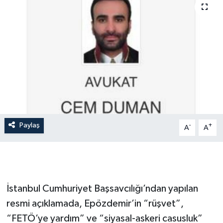
İLÇE HABERLERİ
KÜLTÜR-SANAT
KSÜ
DÜNYA
ROPORTAJ
Paylaş
-
+
A
A
MAGAZİN
KADIN-AİLE
İstanbul Cumhuriyet Başsavcılığı’ndan yapılan
YEREL YÖNETİM
resmi açıklamada, Epözdemir’in “rüşvet”,
“FETÖ’ye yardım” ve “siyasal-askeri casusluk”
MEDYA