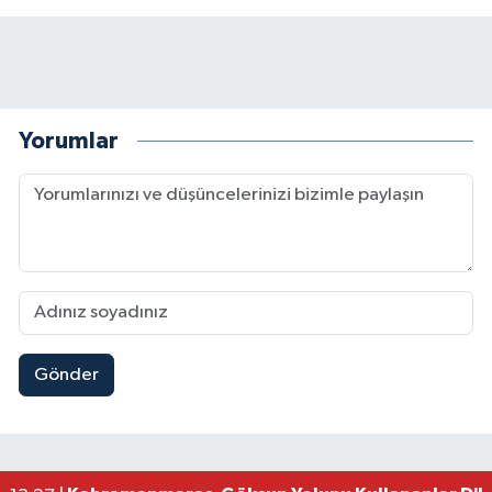
Yorumlar
Gönder
Kahramanmaraş'ta Müzik Dolu Akşam! KAFUM'da
14:26 |
Konserler Satışları Patlattı! Kahramanmaraş Ağ
14:18 |
Kahramanmaraş'ta 45 Milyon TL'lik Yatırım Tam
13:55 |
KAFUM'da Rock Gecesi! Zakkum Kahramanmaraş
13:53 |