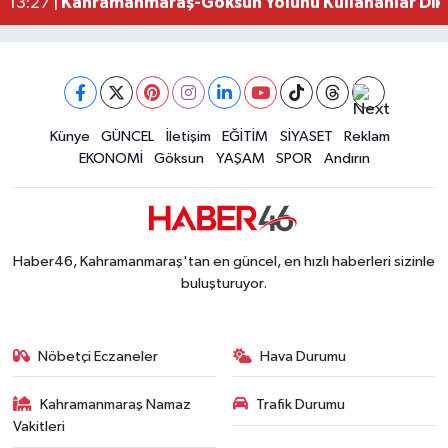
Kahramanmaraş-Göksun Yolunu Kullananlar Dik
13:27 |
Kahramanmaraş'ta Fabrika Alevlere Teslim Oldu!
11:45 |
Kahramanmaraş'ın Tarihi Mirası İçin Ankara'da Kr
22:09 |
Kahramanmaraş'ta Gazneliler Caddesi Yeni Yüzü
21:56 |
Kahramanmaraş'ta Acı Son! Kayıp Yaşlı Adam Be
21:05 |
Kahramanmaraş'ta İş Kazası Can Aldı: Reklam P
Künye
GÜNCEL
İletişim
EĞİTİM
SİYASET
Reklam
16:36 |
EKONOMİ
Göksun
YAŞAM
SPOR
Andırın
Haber46, Kahramanmaraş'tan en güncel, en hızlı haberleri sizinle
buluşturuyor.
Nöbetçi Eczaneler
Hava Durumu
Kahramanmaraş Namaz
Trafik Durumu
Vakitleri