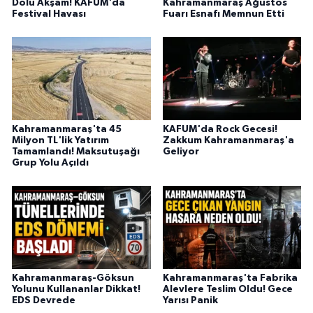
Dolu Akşam! KAFUM'da
Kahramanmaraş Ağustos
BİLİM TEKNOLOJİ
Festival Havası
Fuarı Esnafı Memnun Etti
ASAYİŞ
SEÇİM 2015
ÇEVRE
Kahramanmaraş'ta 45
KAFUM'da Rock Gecesi!
Milyon TL'lik Yatırım
Zakkum Kahramanmaraş'a
Tamamlandı! Maksutuşağı
Geliyor
BİLİM VE TEKNOLOJİ
Grup Yolu Açıldı
YARIŞMALAR
TANITIM
HABERDE İNSAN
Kahramanmaraş-Göksun
Kahramanmaraş'ta Fabrika
Yolunu Kullananlar Dikkat!
Alevlere Teslim Oldu! Gece
EDS Devrede
Yarısı Panik