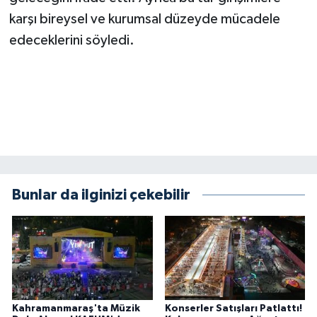
KİTAP
karşı bireysel ve kurumsal düzeyde mücadele
edeceklerini söyledi.
HEDEF2020
OTOMOBİL
MİZAH
TARİH
Genel
Bunlar da ilginizi çekebilir
Politika
YEREL
BÖLGEDEN
Kahramanmaraş'ta Müzik
Konserler Satışları Patlattı!