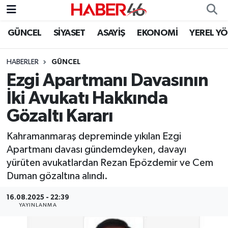
GÜNCEL
SİYASET
ASAYİŞ
EKONOMİ
YEREL Y
GÜNCEL
Nöbetçi Eczaneler
HABERLER
GÜNCEL
SİYASET
Hava Durumu
Ezgi Apartmanı Davasının
EKONOMİ
Kahramanmaraş Namaz Vakitleri
İki Avukatı Hakkında
Gözaltı Kararı
SPOR
Trafik Durumu
Kahramanmaraş depreminde yıkılan Ezgi
YAŞAM
Süper Lig Puan Durumu ve Fikstür
Apartmanı davası gündemdeyken, davayı
yürüten avukatlardan Rezan Epözdemir ve Cem
TEKNOLOJİ
Tüm Manşetler
Duman gözaltına alındı.
SAĞLIK
Son Dakika Haberleri
16.08.2025 - 22:39
YAYINLANMA
EĞİTİM
Haber Arşivi