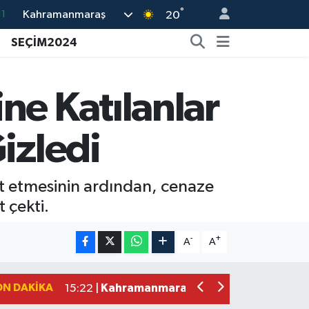
°
Kahramanmaraş
11
20
8
SEÇİM2024
2
8
ne Katılanlar
3
izledi
4
at etmesinin ardından, cenaze
 çekti.
Kahramanmaraş'ta Uluslararası Bisikl
22:09 |
Kahramanmaraş'ta Pusula Maraş Eğit
20:14 |
-
+
A
A
Kahramanmaraş'ta Tarım İçin Su Sefe
20:05 |
Kahramanmaraş'ta 5 Kilometrelik Yol
20:02 |
ON DAKIKA
Kahramanmaraş'ta Şüpheli Ölüm! Uz
15:22 |
Kahramanmaraş'ta Korku Dolu Anlar!
15:10 |