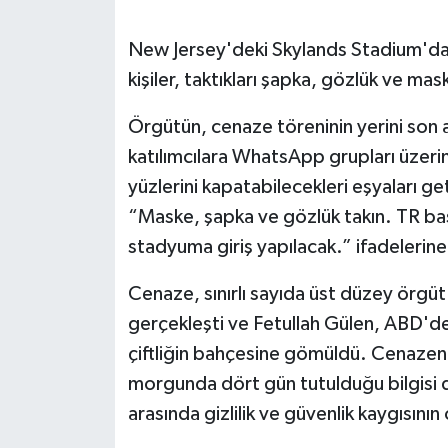
SEÇİM 2011
New Jersey'deki Skylands Stadium'da 
kişiler, taktıkları şapka, gözlük ve mas
ÜÇÜNCÜ SAYFA
Örgütün, cenaze töreninin yerini son a
BİLİMNET
katılımcılara WhatsApp grupları üzerin
yüzlerini kapatabilecekleri eşyaları get
Yemek
“Maske, şapka ve gözlük takın. TR bas
stadyuma giriş yapılacak.” ifadelerine 
SİVİL TOPLUM
Cenaze, sınırlı sayıda üst düzey örgüt 
SEÇİM 2014
gerçekleşti ve Fetullah Gülen, ABD'dek
çiftliğin bahçesine gömüldü. Cenazen
KİM KİMDİR
morgunda dört gün tutulduğu bilgisi 
ÇEK GÖNDER
arasında gizlilik ve güvenlik kaygısın