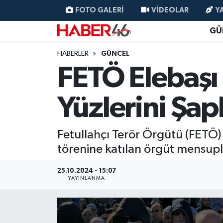
FOTO GALERI
VIDEOLAR
Y
GÜ
GÜNCEL
Nöbetçi Eczaneler
HABERLER
GÜNCEL
SİYASET
Hava Durumu
FETÖ Elebaşı 
EKONOMİ
Kahramanmaraş Namaz Vakitleri
Yüzlerini Şap
SPOR
Trafik Durumu
Fetullahçı Terör Örgütü (FETÖ)
YAŞAM
Süper Lig Puan Durumu ve Fikstür
törenine katılan örgüt mensupla
TEKNOLOJİ
Tüm Manşetler
25.10.2024 - 15:07
YAYINLANMA
SAĞLIK
Son Dakika Haberleri
EĞİTİM
Haber Arşivi