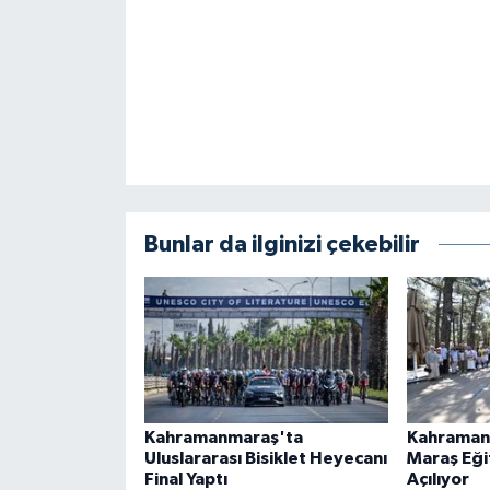
KİTAP
HEDEF2020
OTOMOBİL
MİZAH
TARİH
Bunlar da ilginizi çekebilir
Genel
Politika
YEREL
Kahramanmaraş'ta
Kahraman
BÖLGEDEN
Uluslararası Bisiklet Heyecanı
Maraş Eği
Final Yaptı
Açılıyor