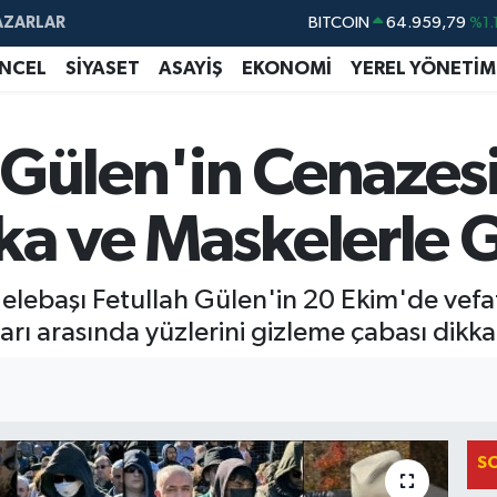
AZARLAR
BITCOIN
64.959,79
%1.
DOLAR
47,7436
%0.1
NCEL
SİYASET
ASAYİŞ
EKONOMİ
YEREL YÖNETİM
EURO
55,2510
%0.3
STERLİN
64,4811
%0.3
Gülen'in Cenazesi
GRAM ALTIN
6660.55
%0.0
ka ve Maskelerle G
BİST100
13.779
%-1
 elebaşı Fetullah Gülen'in 20 Ekim'de vef
rı arasında yüzlerini gizleme çabası dikkat
S