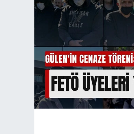
İLÇE HABERLERİ
KÜLTÜR-SANAT
KSÜ
DÜNYA
ROPORTAJ
MAGAZİN
KADIN-AİLE
YEREL YÖNETİM
MEDYA