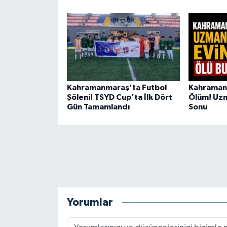
BİLİM TEKNOLOJİ
ASAYİŞ
SEÇİM 2015
ÇEVRE
Kahramanmaraş'ta Futbol
Kahramanm
Şöleni! TSYD Cup'ta İlk Dört
Ölüm! Uzm
Gün Tamamlandı
Sonu
BİLİM VE TEKNOLOJİ
YARIŞMALAR
TANITIM
HABERDE İNSAN
Yorumlar