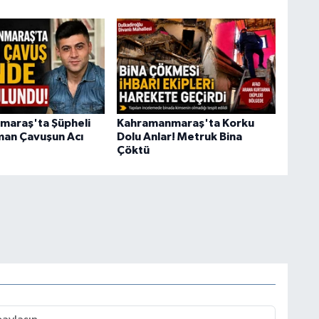
araş'ta Şüpheli
Kahramanmaraş'ta Korku
an Çavuşun Acı
Dolu Anlar! Metruk Bina
Çöktü