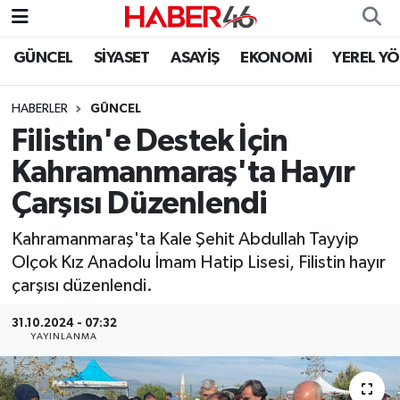
GÜNCEL
SİYASET
ASAYİŞ
EKONOMİ
YEREL Y
GÜNCEL
Nöbetçi Eczaneler
HABERLER
GÜNCEL
SİYASET
Hava Durumu
Filistin'e Destek İçin
EKONOMİ
Kahramanmaraş Namaz Vakitleri
Kahramanmaraş'ta Hayır
Çarşısı Düzenlendi
SPOR
Trafik Durumu
Kahramanmaraş'ta Kale Şehit Abdullah Tayyip
YAŞAM
Süper Lig Puan Durumu ve Fikstür
Olçok Kız Anadolu İmam Hatip Lisesi, Filistin hayır
çarşısı düzenlendi.
TEKNOLOJİ
Tüm Manşetler
31.10.2024 - 07:32
YAYINLANMA
SAĞLIK
Son Dakika Haberleri
EĞİTİM
Haber Arşivi