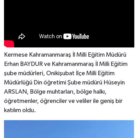
KİTAP
HEDEF2020
OTOMOBİL
MİZAH
Kermese Kahramanmaraş İl Milli Eğitim Müdürü
Erhan BAYDUR ve Kahramanmaraş İl Milli Eğitim
TARİH
şube müdürleri, Onikişubat İlçe Milli Eğitim
Genel
Müdürlüğü Din öğretimi Şube müdürü Hüseyin
ARSLAN, Bölge muhtarları, bölge halkı,
Politika
öğretmenler, öğrenciler ve veliler ile geniş bir
katılım oldu.
YEREL
BÖLGEDEN