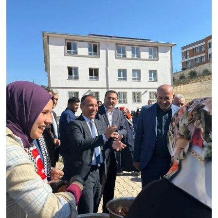
BİLİM TEKNOLOJİ
ASAYİŞ
SEÇİM 2015
ÇEVRE
BİLİM VE TEKNOLOJİ
YARIŞMALAR
TANITIM
HABERDE İNSAN