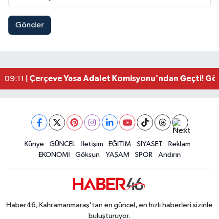
Gönder
Kahramanmaraşlı İşçi Adana'daki Tünel Faciasın
17:19 |
Kahramanmaraş'ta Kayıp Çocuk Sulama Kanalın
15:00 |
Kahramanmaraş'ta Zakkum Rüzgârı! KAFUM Tıkl
12:28 |
Kahramanmaraş'ta Kasten Öldürme ve Fuhşa Teşvi
12:18 |
Çerçeve Yasa Adalet Komisyonu'ndan Geçti! Gö
09:11 |
Kahramanmaraş'taki Okul Saldırısı TBMM Günde
09:04 |
Kahramanmaraş'ta Uluslararası Bisiklet Heyecan
22:09 |
Kahramanmaraş'ta Pusula Maraş Eğitim Merkezi
20:14 |
Kahramanmaraş'ta Tarım İçin Su Seferberliği Ba
20:05 |
Kahramanmaraş'ta 5 Kilometrelik Yolda Sıcak As
Künye
GÜNCEL
İletişim
EĞİTİM
SİYASET
Reklam
20:02 |
EKONOMİ
Göksun
YAŞAM
SPOR
Andırın
Haber46, Kahramanmaraş'tan en güncel, en hızlı haberleri sizinle
buluşturuyor.