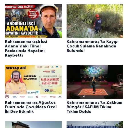
Kahramanmaraşlı İşçi
Kahramanmaraş'ta Kayıp
Adana'daki Tünel
Çocuk Sulama Kanalında
Faciasında Hayatını
Bulundu!
Kaybetti
Kahramanmaraş Ağustos
Kahramanmaraş'ta Zakkum
Fuarı'nda Çocuklara Özel
Rüzgârı! KAFUM Tıklım
İki Dev Etkinlik
Tıklım Doldu