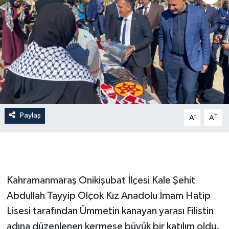
İLÇE HABERLERİ
KÜLTÜR-SANAT
KSÜ
DÜNYA
Paylaş
-
+
A
A
ROPORTAJ
MAGAZİN
KADIN-AİLE
Kahramanmaraş Onikişubat İlçesi Kale Şehit
Abdullah Tayyip Olçok Kız Anadolu İmam Hatip
YEREL YÖNETİM
Lisesi tarafından Ümmetin kanayan yarası Filistin
adına düzenlenen kermese büyük bir katılım oldu.
MEDYA