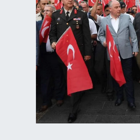
BİLİM TEKNOLOJİ
ASAYİŞ
SEÇİM 2015
ÇEVRE
BİLİM VE TEKNOLOJİ
YARIŞMALAR
TANITIM
HABERDE İNSAN