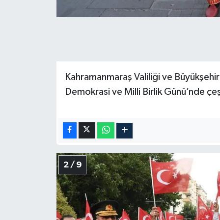
KİTAP
HEDEF2020
OTOMOBİL
Kahramanmaraş Valiliği ve Büyükşehir 
MİZAH
Demokrasi ve Milli Birlik Günü’nde çeşit
TARİH
Genel
Politika
2 / 9
YEREL
BÖLGEDEN