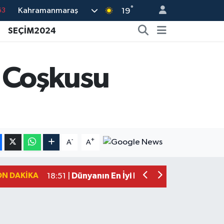
°
Kahramanmaraş
16
19
02
SEÇİM2024
07
45
 Coşkusu
70
63
Mersin'de Tatil Kabusu! Kahramanmar
19:49 |
Kahramanmaraş'ta Eksik Belgesi Ola
19:48 |
-
+
A
A
Onikişubat Belediyesi Gündüz Bakımevi
19:12 |
Kahramanmaraş'ta 29 Kilometrelik Gr
19:10 |
ON DAKIKA
Dünyanın En İyi Bisikletçileri Kahrama
18:51 |
Kahramanmaraş'ta Zehir Tacirlerine E
15:15 |
Kahramanmaraş'ta Gerçeğini Aratmay
14:54 |
Kahramanmaraş'ta Pazarcık'a 38 Bin 
14:32 |