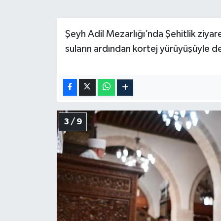
Şeyh Adil Mezarlığı’nda Şehitlik ziya
suların ardından kortej yürüyüşüyle d
3 / 9