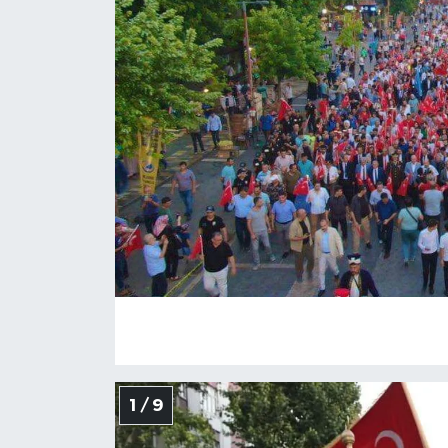
İLÇE HABERLERİ
KÜLTÜR-SANAT
KSÜ
DÜNYA
ROPORTAJ
MAGAZİN
KADIN-AİLE
YEREL YÖNETİM
1 / 9
MEDYA