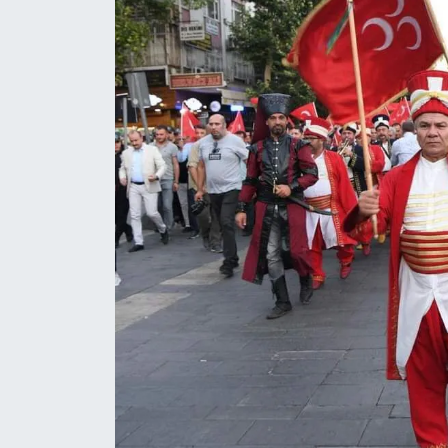
SEÇİM 2011
ÜÇÜNCÜ SAYFA
BİLİMNET
Yemek
SİVİL TOPLUM
SEÇİM 2014
KİM KİMDİR
ÇEK GÖNDER