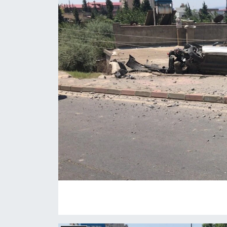
İLÇE HABERLERİ
KÜLTÜR-SANAT
KSÜ
DÜNYA
ROPORTAJ
MAGAZİN
KADIN-AİLE
YEREL YÖNETİM
MEDYA