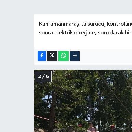
KİTAP
HEDEF2020
Kahramanmaraş’ta sürücü, kontrolünü
OTOMOBİL
sonra elektrik direğine, son olarak bi
MİZAH
TARİH
2 / 6
Genel
Politika
YEREL
BÖLGEDEN