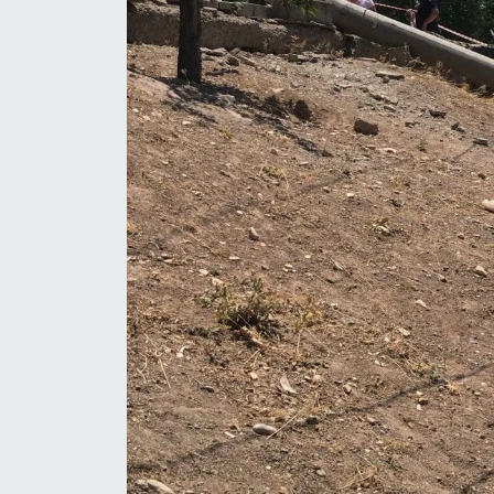
BİLİM TEKNOLOJİ
ASAYİŞ
SEÇİM 2015
ÇEVRE
BİLİM VE TEKNOLOJİ
YARIŞMALAR
TANITIM
HABERDE İNSAN