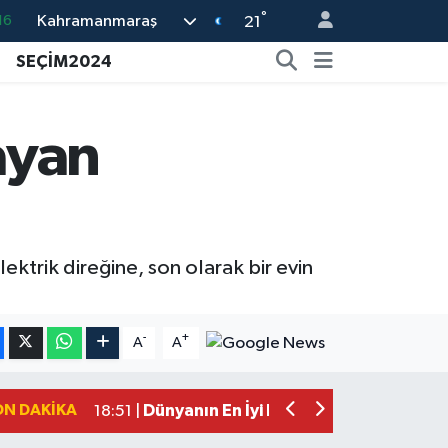
°
Kahramanmaraş
%0
21
08
SEÇİM2024
%0
12
ayan
70
16
ktrik direğine, son olarak bir evin
Mersin'de Tatil Kabusu! Kahramanmar
19:49 |
Kahramanmaraş'ta Eksik Belgesi Ola
19:48 |
-
+
A
A
Onikişubat Belediyesi Gündüz Bakımevi
19:12 |
Kahramanmaraş'ta 29 Kilometrelik Gr
19:10 |
ON DAKIKA
Dünyanın En İyi Bisikletçileri Kahrama
18:51 |
Kahramanmaraş'ta Zehir Tacirlerine E
15:15 |