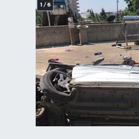
1 / 6
SEÇİM 2011
ÜÇÜNCÜ SAYFA
BİLİMNET
Yemek
SİVİL TOPLUM
SEÇİM 2014
KİM KİMDİR
ÇEK GÖNDER