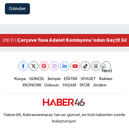
Gönder
Kahramanmaraşlı İşçi Adana'daki Tünel Faciasın
17:19 |
Kahramanmaraş'ta Kayıp Çocuk Sulama Kanalın
15:00 |
Kahramanmaraş'ta Zakkum Rüzgârı! KAFUM Tıkl
12:28 |
Kahramanmaraş'ta Kasten Öldürme ve Fuhşa Teşvi
12:18 |
Çerçeve Yasa Adalet Komisyonu'ndan Geçti! Gö
09:11 |
Kahramanmaraş'taki Okul Saldırısı TBMM Günde
09:04 |
Kahramanmaraş'ta Uluslararası Bisiklet Heyecan
22:09 |
Kahramanmaraş'ta Pusula Maraş Eğitim Merkezi
20:14 |
Kahramanmaraş'ta Tarım İçin Su Seferberliği Ba
20:05 |
Kahramanmaraş'ta 5 Kilometrelik Yolda Sıcak As
Künye
GÜNCEL
İletişim
EĞİTİM
SİYASET
Reklam
20:02 |
EKONOMİ
Göksun
YAŞAM
SPOR
Andırın
Haber46, Kahramanmaraş'tan en güncel, en hızlı haberleri sizinle
buluşturuyor.