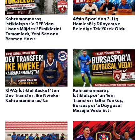
BİLİM TEKNOLOJİ
Kahramanmaraş
Afşin Spor'dan 3. Lig
ASAYİŞ
İstiklalspor'a TFF'den
Hamlesi! İş Dünyası ve
Lisans Müjdesi! Eksiklerini
Belediye Tek Yürek Oldu
Tamamladı, Yeni Sezona
SEÇİM 2015
Resmen Hazır
ÇEVRE
BİLİM VE TEKNOLOJİ
YARIŞMALAR
KİPAŞ İstiklal Basket’ten
Kahramanmaraş
Dev Transfer: Ike Nweke
İstiklalspor'un Yeni
Kahramanmaraş’ta
Transferi Talha Yünkuş,
TANITIM
Bursaspor'a Duygusal
Mesajla Veda Etti
HABERDE İNSAN