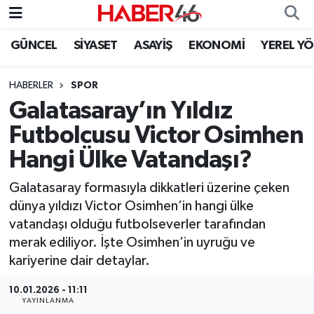
GÜNCEL
SİYASET
ASAYİŞ
EKONOMİ
YEREL Y
GÜNCEL
Nöbetçi Eczaneler
HABERLER
SPOR
SİYASET
Hava Durumu
Galatasaray’ın Yıldız
EKONOMİ
Kahramanmaraş Namaz Vakitleri
Futbolcusu Victor Osimhen
Hangi Ülke Vatandaşı?
SPOR
Trafik Durumu
Galatasaray formasıyla dikkatleri üzerine çeken
YAŞAM
Süper Lig Puan Durumu ve Fikstür
dünya yıldızı Victor Osimhen’in hangi ülke
vatandaşı olduğu futbolseverler tarafından
TEKNOLOJİ
Tüm Manşetler
merak ediliyor. İşte Osimhen’in uyruğu ve
kariyerine dair detaylar.
SAĞLIK
Son Dakika Haberleri
10.01.2026 - 11:11
EĞİTİM
Haber Arşivi
YAYINLANMA