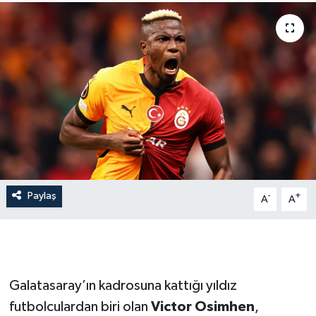
İLÇE HABERLERİ
KÜLTÜR-SANAT
KSÜ
DÜNYA
ROPORTAJ
Paylaş
-
+
A
A
MAGAZİN
KADIN-AİLE
YEREL YÖNETİM
Galatasaray’ın kadrosuna kattığı yıldız
futbolculardan biri olan
Victor Osimhen
,
MEDYA