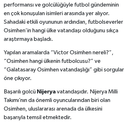
performansı ve golcülüğüyle futbol gündeminin
en çok konuşulan isimleri arasında yer alıyor.
SEÇİM 2011
Sahadaki etkili oyununun ardından, futbolseverler
ÜÇÜNCÜ SAYFA
Osimhen’in hangi ülke vatandaşı olduğunu sıkça
araştırmaya başladı.
BİLİMNET
Yapılan aramalarda “Victor Osimhen nereli?”,
Yemek
“Osimhen hangi ülkenin futbolcusu?” ve
“Galatasaray Osimhen vatandaşlığı” gibi sorgular
SİVİL TOPLUM
öne çıkıyor.
SEÇİM 2014
Başarılı golcü
Nijerya
vatandaşıdır. Nijerya Milli
Takımı’nın da önemli oyuncularından biri olan
KİM KİMDİR
Osimhen, uluslararası arenada da ülkesini
ÇEK GÖNDER
başarıyla temsil etmektedir.