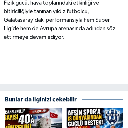
KİTAP
Fizik gücü, hava toplarındaki etkinliği ve
bitiriciliğiyle tanınan yıldız futbolcu,
HEDEF2020
Galatasaray’daki performansıyla hem Süper
Lig’de hem de Avrupa arenasında adından söz
OTOMOBİL
ettirmeye devam ediyor.
MİZAH
TARİH
Genel
Politika
Bunlar da ilginizi çekebilir
YEREL
BÖLGEDEN