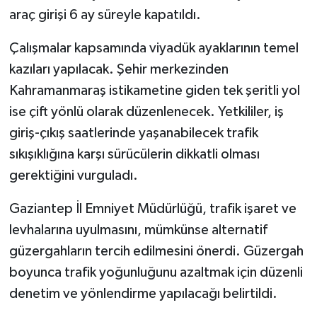
araç girişi 6 ay süreyle kapatıldı.
SEÇİM 2011
Çalışmalar kapsamında viyadük ayaklarının temel
kazıları yapılacak. Şehir merkezinden
ÜÇÜNCÜ SAYFA
Kahramanmaraş istikametine giden tek şeritli yol
BİLİMNET
ise çift yönlü olarak düzenlenecek. Yetkililer, iş
giriş-çıkış saatlerinde yaşanabilecek trafik
Yemek
sıkışıklığına karşı sürücülerin dikkatli olması
gerektiğini vurguladı.
SİVİL TOPLUM
Gaziantep İl Emniyet Müdürlüğü, trafik işaret ve
SEÇİM 2014
levhalarına uyulmasını, mümkünse alternatif
KİM KİMDİR
güzergahların tercih edilmesini önerdi. Güzergah
boyunca trafik yoğunluğunu azaltmak için düzenli
ÇEK GÖNDER
denetim ve yönlendirme yapılacağı belirtildi.