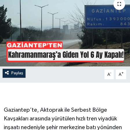
İLÇE HABERLERİ
KÜLTÜR-SANAT
KSÜ
DÜNYA
ROPORTAJ
Paylaş
-
+
A
A
MAGAZİN
KADIN-AİLE
Gaziantep’te, Aktoprak ile Serbest Bölge
YEREL YÖNETİM
Kavşakları arasında yürütülen hızlı tren viyadük
inşaatı nedeniyle şehir merkezine batı yönünden
MEDYA