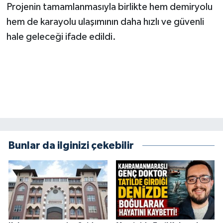
KİTAP
Projenin tamamlanmasıyla birlikte hem demiryolu
hem de karayolu ulaşımının daha hızlı ve güvenli
HEDEF2020
hale geleceği ifade edildi.
OTOMOBİL
MİZAH
TARİH
Genel
Bunlar da ilginizi çekebilir
Politika
YEREL
BÖLGEDEN