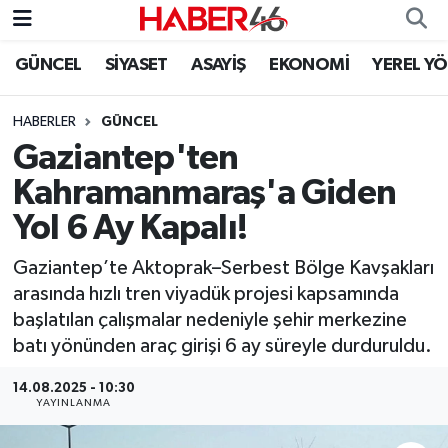
GÜNCEL
SİYASET
ASAYİŞ
EKONOMİ
YEREL Y
GÜNCEL
Nöbetçi Eczaneler
HABERLER
GÜNCEL
SİYASET
Hava Durumu
Gaziantep'ten
EKONOMİ
Kahramanmaraş Namaz Vakitleri
Kahramanmaraş'a Giden
Yol 6 Ay Kapalı!
SPOR
Trafik Durumu
Gaziantep’te Aktoprak–Serbest Bölge Kavşakları
YAŞAM
Süper Lig Puan Durumu ve Fikstür
arasında hızlı tren viyadük projesi kapsamında
başlatılan çalışmalar nedeniyle şehir merkezine
TEKNOLOJİ
Tüm Manşetler
batı yönünden araç girişi 6 ay süreyle durduruldu.
SAĞLIK
Son Dakika Haberleri
14.08.2025 - 10:30
YAYINLANMA
EĞİTİM
Haber Arşivi