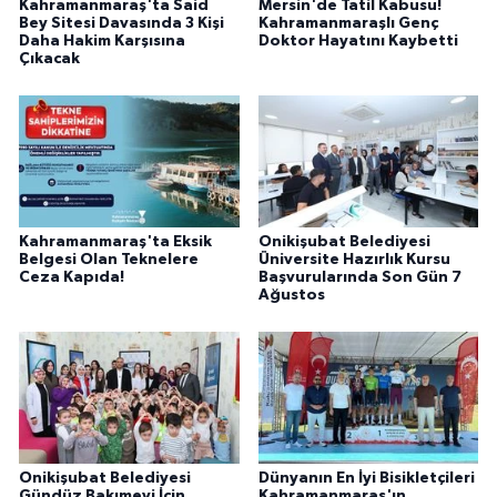
Kahramanmaraş'ta Said
Mersin'de Tatil Kabusu!
BİLİM TEKNOLOJİ
Bey Sitesi Davasında 3 Kişi
Kahramanmaraşlı Genç
Daha Hakim Karşısına
Doktor Hayatını Kaybetti
Çıkacak
ASAYİŞ
SEÇİM 2015
ÇEVRE
Kahramanmaraş'ta Eksik
Onikişubat Belediyesi
BİLİM VE TEKNOLOJİ
Belgesi Olan Teknelere
Üniversite Hazırlık Kursu
Ceza Kapıda!
Başvurularında Son Gün 7
Ağustos
YARIŞMALAR
TANITIM
HABERDE İNSAN
Onikişubat Belediyesi
Dünyanın En İyi Bisikletçileri
Gündüz Bakımevi İçin
Kahramanmaraş'ın