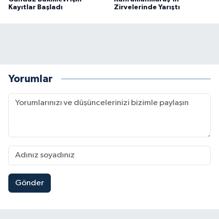
Kayıtlar Başladı
Zirvelerinde Yarıştı
Yorumlar
Gönder
Kahramanmaraş'ta Said Bey Sitesi Davasında 3 K
12:06 |
Mersin'de Tatil Kabusu! Kahramanmaraşlı Genç 
19:49 |
Kahramanmaraş'ta Eksik Belgesi Olan Tekneler
19:48 |