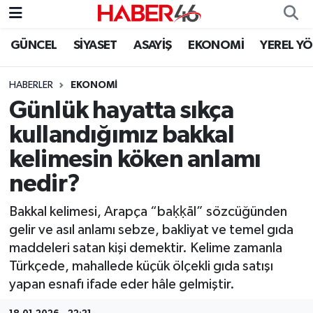
GÜNCEL
SİYASET
ASAYİŞ
EKONOMİ
YEREL Y
GÜNCEL
Nöbetçi Eczaneler
HABERLER
EKONOMI
SİYASET
Hava Durumu
Günlük hayatta sıkça
EKONOMİ
Kahramanmaraş Namaz Vakitleri
kullandığımız bakkal
kelimesin köken anlamı
SPOR
Trafik Durumu
nedir?
YAŞAM
Süper Lig Puan Durumu ve Fikstür
Bakkal kelimesi, Arapça “baḳḳāl” sözcüğünden
gelir ve asıl anlamı sebze, bakliyat ve temel gıda
TEKNOLOJİ
Tüm Manşetler
maddeleri satan kişi demektir. Kelime zamanla
Türkçede, mahallede küçük ölçekli gıda satışı
SAĞLIK
Son Dakika Haberleri
yapan esnafı ifade eder hâle gelmiştir.
EĞİTİM
Haber Arşivi