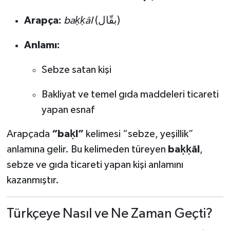
Arapça:
baḳḳāl
(بقّال)
SEÇİM 2011
Anlamı:
ÜÇÜNCÜ SAYFA
Sebze satan kişi
BİLİMNET
Bakliyat ve temel gıda maddeleri ticareti
Yemek
yapan esnaf
SİVİL TOPLUM
Arapçada
“baḳl”
kelimesi “sebze, yeşillik”
anlamına gelir. Bu kelimeden türeyen
baḳḳāl
,
SEÇİM 2014
sebze ve gıda ticareti yapan kişi anlamını
kazanmıştır.
KİM KİMDİR
ÇEK GÖNDER
Türkçeye Nasıl ve Ne Zaman Geçti?