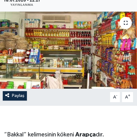
18.01.2026 - 22:21
YAYINLANMA
İLÇE HABERLERİ
KÜLTÜR-SANAT
KSÜ
DÜNYA
ROPORTAJ
MAGAZİN
Paylaş
-
+
A
A
KADIN-AİLE
YEREL YÖNETİM
“Bakkal” kelimesinin kökeni
Arapça
dır.
MEDYA