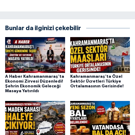
Bunlar da ilginizi çekebilir
A Haber Kahramanmaraş'ta
Kahramanmaraş'ta Özel
Ekonomi Zirvesi Düzenledi!
Sektör Ücretleri Türkiye
Şehrin Ekonomik Geleceği
Ortalamasının Gerisinde!
Masaya Yatırıldı