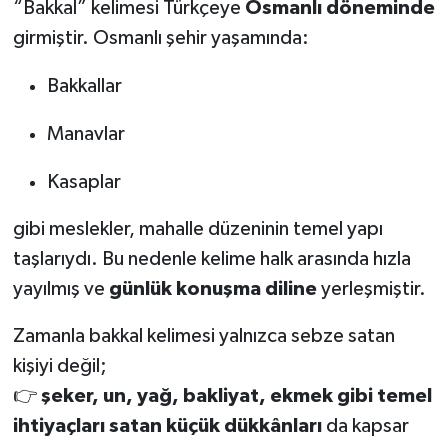
“Bakkal” kelimesi Türkçeye
Osmanlı döneminde
KİTAP
girmiştir. Osmanlı şehir yaşamında:
HEDEF2020
Bakkallar
OTOMOBİL
Manavlar
MİZAH
Kasaplar
TARİH
gibi meslekler, mahalle düzeninin temel yapı
taşlarıydı. Bu nedenle kelime halk arasında hızla
Genel
yayılmış ve
günlük konuşma diline
yerleşmiştir.
Politika
Zamanla bakkal kelimesi yalnızca sebze satan
YEREL
kişiyi değil;
👉
şeker, un, yağ, bakliyat, ekmek gibi temel
BÖLGEDEN
ihtiyaçları satan küçük dükkânları
da kapsar