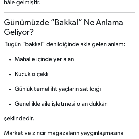
hâle gelmiştir.
BİLİM TEKNOLOJİ
Günümüzde “Bakkal” Ne Anlama
ASAYİŞ
Geliyor?
SEÇİM 2015
Bugün “bakkal” denildiğinde akla gelen anlam:
ÇEVRE
Mahalle içinde yer alan
BİLİM VE TEKNOLOJİ
Küçük ölçekli
YARIŞMALAR
Günlük temel ihtiyaçların satıldığı
TANITIM
Genellikle aile işletmesi olan dükkân
HABERDE İNSAN
şeklindedir.
Market ve zincir mağazaların yaygınlaşmasına