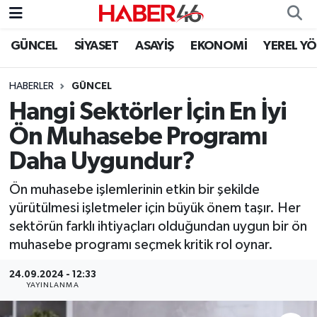
GÜNCEL
SİYASET
ASAYİŞ
EKONOMİ
YEREL Y
GÜNCEL
Nöbetçi Eczaneler
HABERLER
GÜNCEL
SİYASET
Hava Durumu
Hangi Sektörler İçin En İyi
EKONOMİ
Kahramanmaraş Namaz Vakitleri
Ön Muhasebe Programı
Daha Uygundur?
SPOR
Trafik Durumu
Ön muhasebe işlemlerinin etkin bir şekilde
YAŞAM
Süper Lig Puan Durumu ve Fikstür
yürütülmesi işletmeler için büyük önem taşır. Her
sektörün farklı ihtiyaçları olduğundan uygun bir ön
TEKNOLOJİ
Tüm Manşetler
muhasebe programı seçmek kritik rol oynar.
SAĞLIK
Son Dakika Haberleri
24.09.2024 - 12:33
YAYINLANMA
EĞİTİM
Haber Arşivi