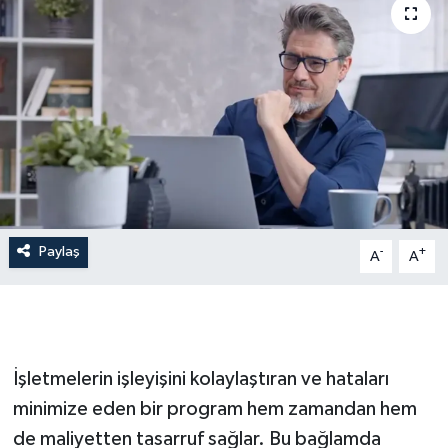
İLÇE HABERLERİ
KÜLTÜR-SANAT
KSÜ
DÜNYA
ROPORTAJ
Paylaş
-
+
A
A
MAGAZİN
KADIN-AİLE
İşletmelerin işleyişini kolaylaştıran ve hataları
YEREL YÖNETİM
minimize eden bir program hem zamandan hem
de maliyetten tasarruf sağlar. Bu bağlamda
MEDYA