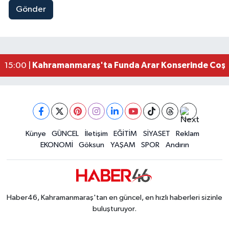
Gönder
Kahramanmaraş Elbistan’da İdris Altun Taziye ve
23:59 |
Kahramanmaraş Ağustos Fuarı'nda Ailelere Öze
23:51 |
Kahramanmaraş’ta Otomobil Yan Yattı: 3 Yaralı
23:48 |
Kahramanmaraş’ta orman yangını kontrol altına
16:48 |
Kahramanmaraş'ta Funda Arar Konserinde Coşku
15:00 |
Kahramanmaraş Depreminin Etkisi Bitmedi? Uzma
11:18 |
Kahramanmaraşlı Kaptan Bodrum'da Teknede 
09:30 |
Gaziantep Nurdağı'nda 4.5 Büyüklüğünde Depre
08:12 |
Künye
GÜNCEL
İletişim
EĞİTİM
SİYASET
Reklam
EKONOMİ
Göksun
YAŞAM
SPOR
Andırın
Haber46, Kahramanmaraş'tan en güncel, en hızlı haberleri sizinle
buluşturuyor.