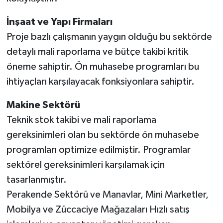
KİTAP
İnşaat ve Yapı Firmaları
HEDEF2020
Proje bazlı çalışmanın yaygın olduğu bu sektörde
detaylı mali raporlama ve bütçe takibi kritik
OTOMOBİL
öneme sahiptir. Ön muhasebe programları bu
MİZAH
ihtiyaçları karşılayacak fonksiyonlara sahiptir.
Makine Sektörü
TARİH
Teknik stok takibi ve mali raporlama
Genel
gereksinimleri olan bu sektörde ön muhasebe
programları optimize edilmiştir. Programlar
Politika
sektörel gereksinimleri karşılamak için
tasarlanmıştır.
YEREL
Perakende Sektörü ve Manavlar, Mini Marketler,
BÖLGEDEN
Mobilya ve Züccaciye Mağazaları Hızlı satış