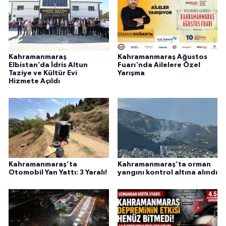
Kahramanmaraş
Kahramanmaraş Ağustos
Elbistan’da İdris Altun
Fuarı'nda Ailelere Özel
Taziye ve Kültür Evi
Yarışma
Hizmete Açıldı
Kahramanmaraş’ta
Kahramanmaraş’ta orman
Otomobil Yan Yattı: 3 Yaralı!
yangını kontrol altına alındı