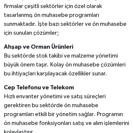
firmalar çeşitli sektörler için özel olarak
SEÇİM 2011
tasarlanmış ön muhasebe programları
sunmaktadır. İşte bazı sektörler ve ön muhasebe
ÜÇÜNCÜ SAYFA
için sunulan çözümler;
BİLİMNET
Ahşap ve Orman Ürünleri
Bu sektörde stok takibi ve malzeme yönetimi
Yemek
büyük önem taşır. Kolay ön muhasebe çözümleri
bu ihtiyaçları karşılayacak özellikler sunar.
SİVİL TOPLUM
Cep Telefonu ve Telekom
SEÇİM 2014
Hızlı envanter yönetimi ve satış süreçleri
KİM KİMDİR
gerektiren bu sektörde ön muhasebe
programları etkili bir yönetim sağlar. Programın
ÇEK GÖNDER
ön muhasebe fonksiyonları satış ve alım işlemlerini
kolaylaştırır.