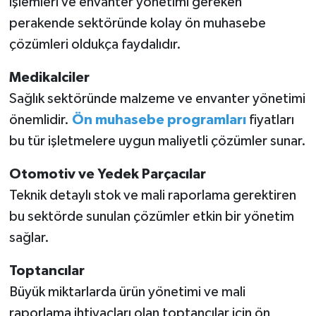
işlemleri ve envanter yönetimi gereken
BİLİM TEKNOLOJİ
perakende sektöründe kolay ön muhasebe
çözümleri oldukça faydalıdır.
ASAYİŞ
Medikalciler
SEÇİM 2015
Sağlık sektöründe malzeme ve envanter yönetimi
önemlidir.
Ön muhasebe programları
fiyatları
ÇEVRE
bu tür işletmelere uygun maliyetli çözümler sunar.
BİLİM VE TEKNOLOJİ
Otomotiv ve Yedek Parçacılar
YARIŞMALAR
Teknik detaylı stok ve mali raporlama gerektiren
bu sektörde sunulan çözümler etkin bir yönetim
TANITIM
sağlar.
HABERDE İNSAN
Toptancılar
Büyük miktarlarda ürün yönetimi ve mali
raporlama ihtiyaçları olan toptancılar için ön