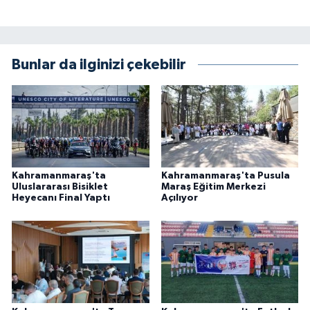
KİTAP
HEDEF2020
Bunlar da ilginizi çekebilir
OTOMOBİL
MİZAH
TARİH
Kahramanmaraş'ta
Kahramanmaraş'ta Pusula
Genel
Uluslararası Bisiklet
Maraş Eğitim Merkezi
Heyecanı Final Yaptı
Açılıyor
Politika
YEREL
BÖLGEDEN