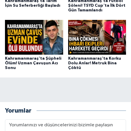
Kahramanmaraş'ta Tarım
Kahramanmaraş'ta Futbol
BİLİM TEKNOLOJİ
İçin Su Seferberliği Başladı
Şöleni! TSYD Cup'ta İlk Dört
Gün Tamamlandı
ASAYİŞ
SEÇİM 2015
ÇEVRE
Kahramanmaraş'ta Şüpheli
Kahramanmaraş'ta Korku
Ölüm! Uzman Çavuşun Acı
Dolu Anlar! Metruk Bina
BİLİM VE TEKNOLOJİ
Sonu
Çöktü
YARIŞMALAR
TANITIM
HABERDE İNSAN
Yorumlar