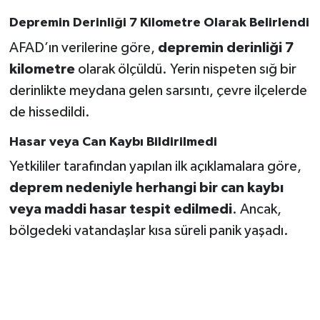
Depremin Derinliği 7 Kilometre Olarak Belirlendi
SEÇİM 2011
AFAD’ın verilerine göre,
depremin derinliği 7
kilometre
olarak ölçüldü. Yerin nispeten sığ bir
ÜÇÜNCÜ SAYFA
derinlikte meydana gelen sarsıntı, çevre ilçelerde
BİLİMNET
de hissedildi.
Hasar veya Can Kaybı Bildirilmedi
Yemek
Yetkililer tarafından yapılan ilk açıklamalara göre,
SİVİL TOPLUM
deprem nedeniyle herhangi bir can kaybı
veya maddi hasar tespit edilmedi
. Ancak,
SEÇİM 2014
bölgedeki vatandaşlar kısa süreli panik yaşadı.
KİM KİMDİR
ÇEK GÖNDER