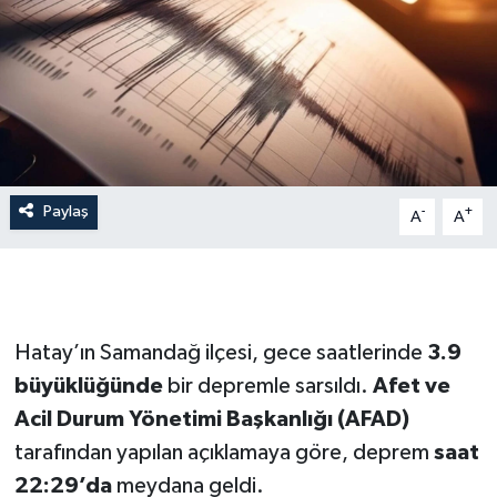
İLÇE HABERLERİ
KÜLTÜR-SANAT
KSÜ
DÜNYA
Paylaş
-
+
A
A
ROPORTAJ
MAGAZİN
Hatay’ın Samandağ ilçesi, gece saatlerinde
3.9
KADIN-AİLE
büyüklüğünde
bir depremle sarsıldı.
Afet ve
Acil Durum Yönetimi Başkanlığı (AFAD)
YEREL YÖNETİM
tarafından yapılan açıklamaya göre, deprem
saat
22:29’da
meydana geldi.
MEDYA