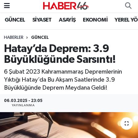
GÜNCEL
SİYASET
ASAYİŞ
EKONOMİ
YEREL Y
GÜNCEL
Nöbetçi Eczaneler
HABERLER
GÜNCEL
SİYASET
Hava Durumu
Hatay’da Deprem: 3.9
EKONOMİ
Kahramanmaraş Namaz Vakitleri
Büyüklüğünde Sarsıntı!
SPOR
Trafik Durumu
6 Şubat 2023 Kahramanmaraş Depremlerinin
Yıktığı Hatay’da Bu Akşam Saatlerinde 3.9
YAŞAM
Süper Lig Puan Durumu ve Fikstür
Büyüklüğünde Deprem Meydana Geldi!
06.03.2025 - 23:05
TEKNOLOJİ
Tüm Manşetler
YAYINLANMA
SAĞLIK
Son Dakika Haberleri
EĞİTİM
Haber Arşivi