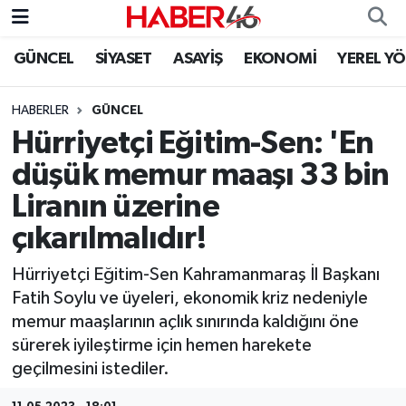
GÜNCEL
SİYASET
ASAYİŞ
EKONOMİ
YEREL Y
GÜNCEL
Nöbetçi Eczaneler
HABERLER
GÜNCEL
SİYASET
Hava Durumu
Hürriyetçi Eğitim-Sen: 'En
EKONOMİ
Kahramanmaraş Namaz Vakitleri
düşük memur maaşı 33 bin
Liranın üzerine
SPOR
Trafik Durumu
çıkarılmalıdır!
YAŞAM
Süper Lig Puan Durumu ve Fikstür
Hürriyetçi Eğitim-Sen Kahramanmaraş İl Başkanı
Fatih Soylu ve üyeleri, ekonomik kriz nedeniyle
TEKNOLOJİ
Tüm Manşetler
memur maaşlarının açlık sınırında kaldığını öne
sürerek iyileştirme için hemen harekete
SAĞLIK
Son Dakika Haberleri
geçilmesini istediler.
EĞİTİM
Haber Arşivi