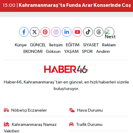
Kahramanmaraş'ta Funda Arar Konserinde Coşku
15:00 |
Kahramanmaraş Depreminin Etkisi Bitmedi? Uzma
11:18 |
Kahramanmaraşlı Kaptan Bodrum'da Teknede 
09:30 |
Gaziantep Nurdağı'nda 4.5 Büyüklüğünde Depre
08:12 |
Künye
GÜNCEL
İletişim
EĞİTİM
SİYASET
Reklam
EKONOMİ
Göksun
YAŞAM
SPOR
Andırın
Haber46, Kahramanmaraş'tan en güncel, en hızlı haberleri sizinle
buluşturuyor.
Nöbetçi Eczaneler
Hava Durumu
Kahramanmaraş Namaz
Trafik Durumu
Vakitleri