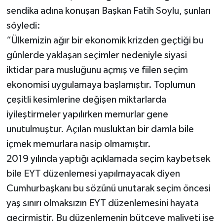
sendika adına konuşan Başkan Fatih Soylu, şunları
SEÇİM 2011
söyledi:
“Ülkemizin ağır bir ekonomik krizden geçtiği bu
ÜÇÜNCÜ SAYFA
günlerde yaklaşan seçimler nedeniyle siyasi
iktidar para musluğunu açmış ve fiilen seçim
BİLİMNET
ekonomisi uygulamaya başlamıştır. Toplumun
Yemek
çeşitli kesimlerine değişen miktarlarda
iyileştirmeler yapılırken memurlar gene
SİVİL TOPLUM
unutulmuştur. Açılan musluktan bir damla bile
içmek memurlara nasip olmamıştır.
SEÇİM 2014
2019 yılında yaptığı açıklamada seçim kaybetsek
bile EYT düzenlemesi yapılmayacak diyen
KİM KİMDİR
Cumhurbaşkanı bu sözünü unutarak seçim öncesi
ÇEK GÖNDER
yaş sınırı olmaksızın EYT düzenlemesini hayata
geçirmiştir. Bu düzenlemenin bütçeye maliyeti ise