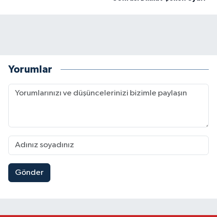
Yorumlar
Gönder
Kahramanmaraş Elbistan’da İdris Altun Taziye ve
23:59 |
Kahramanmaraş Ağustos Fuarı'nda Ailelere Öze
23:51 |
Kahramanmaraş’ta Otomobil Yan Yattı: 3 Yaralı
23:48 |
Kahramanmaraş’ta orman yangını kontrol altına
16:48 |