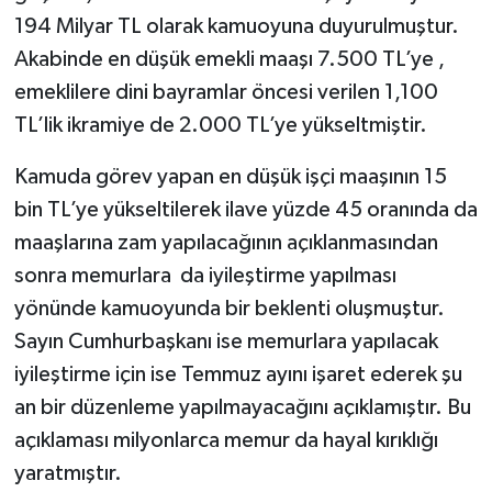
KİTAP
194 Milyar TL olarak kamuoyuna duyurulmuştur.
Akabinde en düşük emekli maaşı 7.500 TL’ye ,
HEDEF2020
emeklilere dini bayramlar öncesi verilen 1,100
OTOMOBİL
TL’lik ikramiye de 2.000 TL’ye yükseltmiştir.
MİZAH
Kamuda görev yapan en düşük işçi maaşının 15
bin TL’ye yükseltilerek ilave yüzde 45 oranında da
TARİH
maaşlarına zam yapılacağının açıklanmasından
sonra memurlara da iyileştirme yapılması
Genel
yönünde kamuoyunda bir beklenti oluşmuştur.
Sayın Cumhurbaşkanı ise memurlara yapılacak
Politika
iyileştirme için ise Temmuz ayını işaret ederek şu
YEREL
an bir düzenleme yapılmayacağını açıklamıştır. Bu
açıklaması milyonlarca memur da hayal kırıklığı
BÖLGEDEN
yaratmıştır.