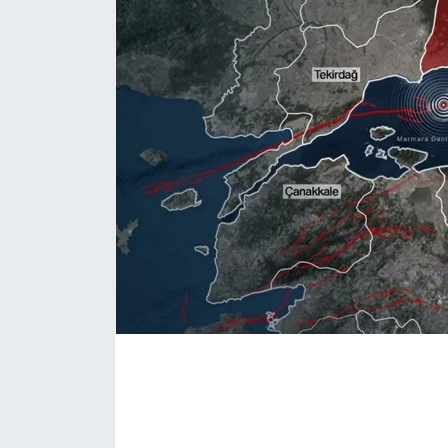
İLÇE HABERLERİ
KÜLTÜR-SANAT
KSÜ
DÜNYA
ROPORTAJ
MAGAZİN
KADIN-AİLE
YEREL YÖNETİM
MEDYA