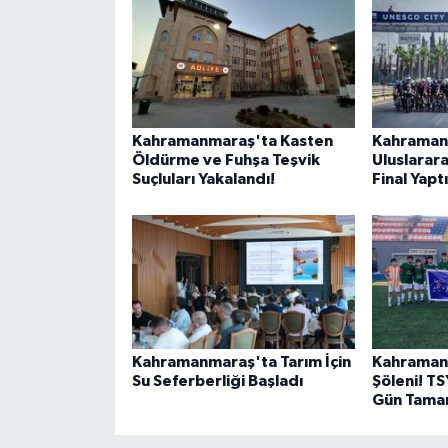
BİLİM TEKNOLOJİ
ASAYİŞ
SEÇİM 2015
Kahramanmaraş'ta Kasten
Kahraman
Öldürme ve Fuhşa Teşvik
Uluslarara
ÇEVRE
Suçluları Yakalandı!
Final Yaptı
BİLİM VE TEKNOLOJİ
YARIŞMALAR
TANITIM
Kahramanmaraş'ta Tarım İçin
Kahraman
HABERDE İNSAN
Su Seferberliği Başladı
Şöleni! TS
Gün Tama