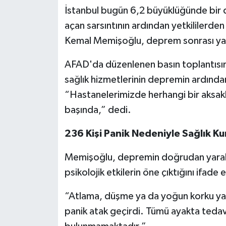
İstanbul bugün 6,2 büyüklüğünde bir d
SEÇİM 2011
açan sarsıntının ardından yetkililerden
Kemal Memişoğlu, deprem sonrası yapıl
ÜÇÜNCÜ SAYFA
AFAD'da düzenlenen basın toplantısı
BİLİMNET
sağlık hizmetlerinin depremin ardından 
“Hastanelerimizde herhangi bir aksakl
Yemek
başında,” dedi.
SİVİL TOPLUM
236 Kişi Panik Nedeniyle Sağlık Ku
SEÇİM 2014
Memişoğlu, depremin doğrudan yarala
psikolojik etkilerin öne çıktığını ifade e
KİM KİMDİR
“Atlama, düşme ya da yoğun korku ya
ÇEK GÖNDER
panik atak geçirdi. Tümü ayakta tedavi