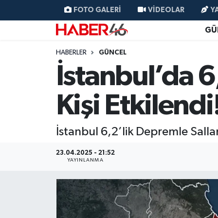
FOTO GALERI
VIDEOLAR
Y
GÜ
GÜNCEL
Nöbetçi Eczaneler
HABERLER
GÜNCEL
SİYASET
Hava Durumu
İstanbul’da
EKONOMİ
Kahramanmaraş Namaz Vakitleri
Kişi Etkilendi
SPOR
Trafik Durumu
İstanbul 6,2’lik Depremle Sall
YAŞAM
Süper Lig Puan Durumu ve Fikstür
23.04.2025 - 21:52
TEKNOLOJİ
Tüm Manşetler
YAYINLANMA
SAĞLIK
Son Dakika Haberleri
EĞİTİM
Haber Arşivi