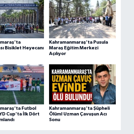
maraş'ta
Kahramanmaraş'ta Pusula
sı Bisiklet Heyecanı
Maraş Eğitim Merkezi
Açılıyor
maraş'ta Futbol
Kahramanmaraş'ta Şüpheli
YD Cup'ta İlk Dört
Ölüm! Uzman Çavuşun Acı
mlandı
Sonu