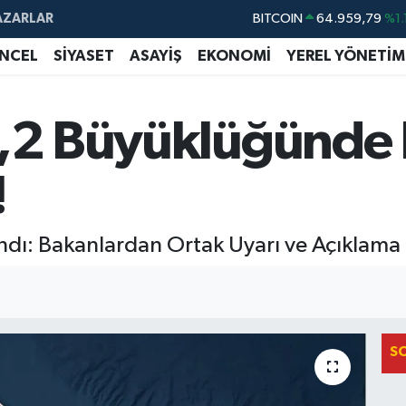
BITCOIN
64.959,79
%1.
AZARLAR
DOLAR
47,7436
%0.
NCEL
SİYASET
ASAYİŞ
EKONOMİ
YEREL YÖNETİM
EURO
55,2510
%0.
STERLİN
64,4811
%0.
 6,2 Büyüklüğünde
GRAM ALTIN
6660.55
%0.
BİST100
13.779
%-
!
andı: Bakanlardan Ortak Uyarı ve Açıklama 
S