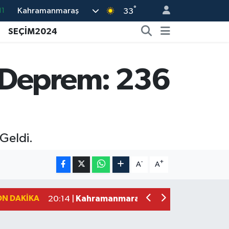
11
°
Kahramanmaraş
33
18
SEÇİM2024
32
38
 Deprem: 236
03
14
Geldi.
Kahramanmaraş'ta Kasten Öldürme ve 
12:18 |
Çerçeve Yasa Adalet Komisyonu'ndan
09:11 |
-
+
A
A
Kahramanmaraş'taki Okul Saldırısı 
09:04 |
Kahramanmaraş'ta Uluslararası Bisikl
22:09 |
ON DAKIKA
Kahramanmaraş'ta Pusula Maraş Eğit
20:14 |
Kahramanmaraş'ta Tarım İçin Su Sefe
20:05 |
Kahramanmaraş'ta 5 Kilometrelik Yol
20:02 |