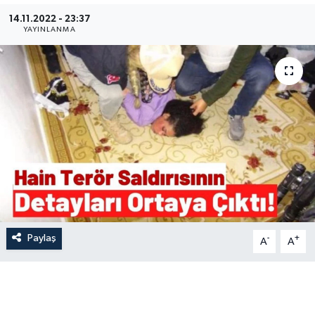
14.11.2022 - 23:37
İLÇE HABERLERİ
YAYINLANMA
KÜLTÜR-SANAT
KSÜ
DÜNYA
ROPORTAJ
MAGAZİN
Paylaş
-
+
KADIN-AİLE
A
A
YEREL YÖNETİM
MEDYA