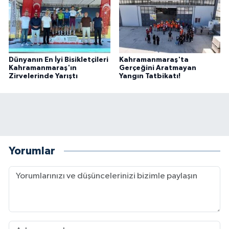
Dünyanın En İyi Bisikletçileri
Kahramanmaraş'ta
Kahramanmaraş'ın
Gerçeğini Aratmayan
Zirvelerinde Yarıştı
Yangın Tatbikatı!
Yorumlar