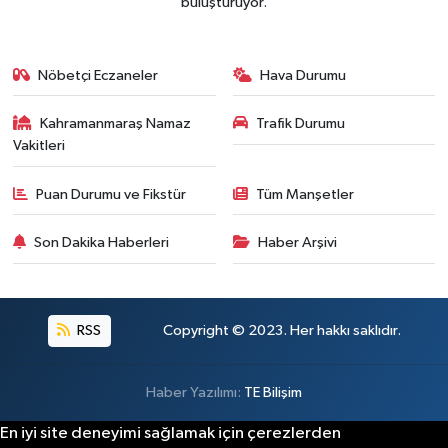
buluşturuyor.
Kahramanmaraş'ta Gazneliler Caddesi Yeni Yüzü
21:56 |
Kahramanmaraş'ta Acı Son! Kayıp Yaşlı Adam Be
21:05 |
Nöbetçi Eczaneler
Hava Durumu
Kahramanmaraş Namaz
Trafik Durumu
Vakitleri
Puan Durumu ve Fikstür
Tüm Manşetler
Son Dakika Haberleri
Haber Arşivi
RSS
Copyright © 2023. Her hakkı saklıdır.
Haber Yazılımı:
TE Bilişim
En iyi site deneyimi sağlamak için çerezlerden