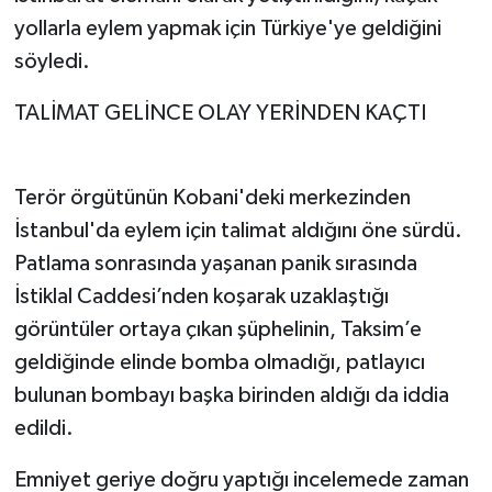
BİLİM TEKNOLOJİ
yollarla eylem yapmak için Türkiye'ye geldiğini
söyledi.
ASAYİŞ
TALİMAT GELİNCE OLAY YERİNDEN KAÇTI
SEÇİM 2015
ÇEVRE
Terör örgütünün Kobani'deki merkezinden
İstanbul'da eylem için talimat aldığını öne sürdü.
BİLİM VE TEKNOLOJİ
Patlama sonrasında yaşanan panik sırasında
İstiklal Caddesi’nden koşarak uzaklaştığı
YARIŞMALAR
görüntüler ortaya çıkan şüphelinin, Taksim’e
TANITIM
geldiğinde elinde bomba olmadığı, patlayıcı
bulunan bombayı başka birinden aldığı da iddia
HABERDE İNSAN
edildi.
Emniyet geriye doğru yaptığı incelemede zaman