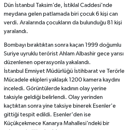
Dün İstanbul Taksim’de, İstiklal Caddesi'nde
SEÇİM 2011
meydana gelen patlamada biri çocuk 6 kişi can
verdi. Aralarında çocukların da bulunduğu 81 kişi
ÜÇÜNCÜ SAYFA
yaralandı.
BİLİMNET
Bombayı bıraktıktan sonra kaçan 1999 doğumlu
Suriye uyruklu terörist Ahlam Albashir gece yarısı
Yemek
düzenlenen operasyonla yakalandı.
İstanbul Emniyet Müdürlüğü İstihbarat ve Terörle
SİVİL TOPLUM
Mücadele ekipleri yaklaşık 1200 kamera kaydını
SEÇİM 2014
inceledi. Görüntülerde kadının olay yerine
taksiyle geldiği belirlendi. Olay yerinden
KİM KİMDİR
kaçtıktan sonra yine taksiye binerek Esenler'e
gittiği tespit edildi. Esenler'den ise
ÇEK GÖNDER
Küçükçekmece Kanarya Mahallesi'ndeki bir