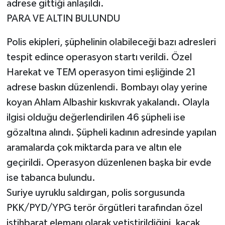
adrese gittiği anlaşıldı.
KİTAP
PARA VE ALTIN BULUNDU
HEDEF2020
Polis ekipleri, şüphelinin olabileceği bazı adresleri
OTOMOBİL
tespit edince operasyon startı verildi. Özel
Harekat ve TEM operasyon timi eşliğinde 21
MİZAH
adrese baskın düzenlendi. Bombayı olay yerine
koyan Ahlam Albashir kıskıvrak yakalandı. Olayla
TARİH
ilgisi olduğu değerlendirilen 46 şüpheli ise
Genel
gözaltına alındı. Şüpheli kadının adresinde yapılan
aramalarda çok miktarda para ve altın ele
Politika
geçirildi. Operasyon düzenlenen başka bir evde
ise tabanca bulundu.
YEREL
Suriye uyruklu saldırgan, polis sorgusunda
PKK/PYD/YPG terör örgütleri tarafından özel
BÖLGEDEN
istihbarat elemanı olarak yetiştirildiğini, kaçak