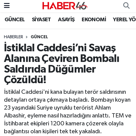
GÜNCEL
SİYASET
ASAYİŞ
EKONOMİ
YEREL Y
GÜNCEL
Nöbetçi Eczaneler
HABERLER
GÜNCEL
SİYASET
Hava Durumu
İstiklal Caddesi’ni Savaş
EKONOMİ
Kahramanmaraş Namaz Vakitleri
Alanına Çeviren Bombalı
Saldırıda Düğümler
SPOR
Trafik Durumu
Çözüldü!
YAŞAM
Süper Lig Puan Durumu ve Fikstür
İstiklal Caddesi'ni kana bulayan terör saldırısının
detayları ortaya çıkmaya başladı. Bombayı koyan
TEKNOLOJİ
Tüm Manşetler
23 yaşındaki Suriye uyruklu terörist Ahlam
Albashir, eyleme nasıl hazırladığını anlattı. TEM ve
SAĞLIK
Son Dakika Haberleri
İstihbarat ekipleri 1200 kamera çözerek olayla
bağlantısı olan kişileri tek tek yakaladı.
EĞİTİM
Haber Arşivi