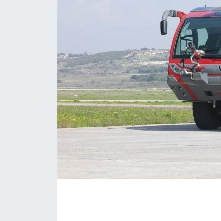
İLÇE HABERLERİ
KÜLTÜR-SANAT
KSÜ
DÜNYA
ROPORTAJ
MAGAZİN
KADIN-AİLE
YEREL YÖNETİM
MEDYA