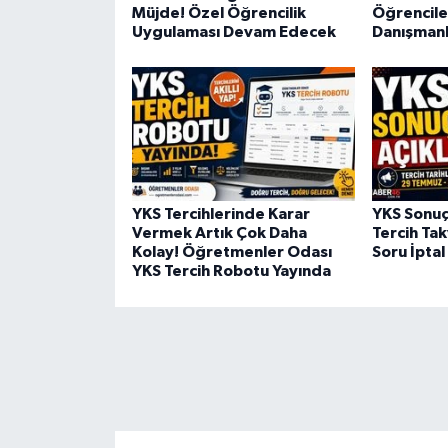
Müjde! Özel Öğrencilik
Öğrencile
BİLİM TEKNOLOJİ
Uygulaması Devam Edecek
Danışmanl
ASAYİŞ
SEÇİM 2015
ÇEVRE
YKS Tercihlerinde Karar
YKS Sonuçl
BİLİM VE TEKNOLOJİ
Vermek Artık Çok Daha
Tercih Tak
Kolay! Öğretmenler Odası
Soru İptal
YKS Tercih Robotu Yayında
YARIŞMALAR
TANITIM
HABERDE İNSAN