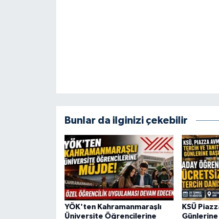
KİTAP
HEDEF2020
OTOMOBİL
MİZAH
TARİH
Bunlar da ilginizi çekebilir
Genel
Politika
YEREL
BÖLGEDEN
YÖK'ten Kahramanmaraşlı
KSÜ Piazz
Üniversite Öğrencilerine
Günlerine