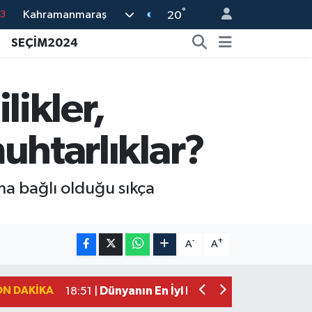
°
Kahramanmaraş
3
20
0
SEÇİM2024
8
0
likler,
5
muhtarlıklar?
0
ma bağlı olduğu sıkça
Mersin'de Tatil Kabusu! Kahramanmar
19:49 |
Kahramanmaraş'ta Eksik Belgesi Ola
19:48 |
-
+
A
A
Onikişubat Belediyesi Gündüz Bakımevi
19:12 |
Kahramanmaraş'ta 29 Kilometrelik Gr
19:10 |
ON DAKIKA
Dünyanın En İyi Bisikletçileri Kahrama
18:51 |
Kahramanmaraş'ta Zehir Tacirlerine E
15:15 |