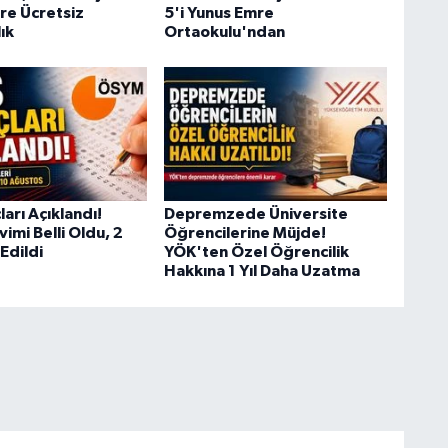
re Ücretsiz
5'i Yunus Emre
ık
Ortaokulu'ndan
arı Açıklandı!
Depremzede Üniversite
vimi Belli Oldu, 2
Öğrencilerine Müjde!
 Edildi
YÖK'ten Özel Öğrencilik
Hakkına 1 Yıl Daha Uzatma