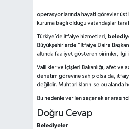
SEÇİM 2011
operasyonlarında hayati görevler üstlen
kuruma bağlı olduğu vatandaşlar taraf
ÜÇÜNCÜ SAYFA
Türkiye’de itfaiye hizmetleri,
belediy
BİLİMNET
Büyükşehirlerde “İtfaiye Daire Başkanlı
altında faaliyet gösteren birimler, ilgil
Yemek
Valilikler ve İçişleri Bakanlığı, afet v
SİVİL TOPLUM
denetim görevine sahip olsa da, itfai
değildir. Muhtarlıkların ise bu alanda 
SEÇİM 2014
Bu nedenle verilen seçenekler arası
KİM KİMDİR
Doğru Cevap
ÇEK GÖNDER
Belediyeler