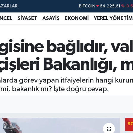
AZARLAR
BITCOIN
64.225,61
%-0.6
DOLAR
47,6704
%
NCEL
SİYASET
ASAYİŞ
EKONOMİ
YEREL YÖNETİM
EURO
55,0406
%-0.0
STERLİN
64,2143
%
isine bağlıdır, vali
GRAM ALTIN
6510.40
%0.4
çişleri Bakanlığı, 
BİST100
13.799
%7
larda görev yapan itfaiyelerin hangi kuru
ye mi, bakanlık mı? İşte doğru cevap.
S