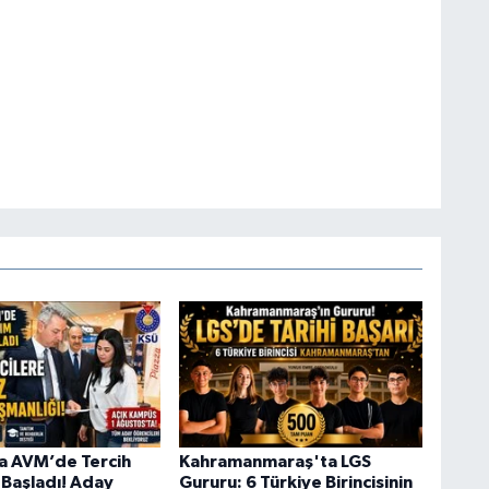
a AVM’de Tercih
Kahramanmaraş'ta LGS
 Başladı! Aday
Gururu: 6 Türkiye Birincisinin