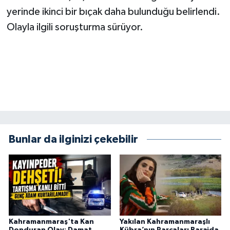
KİTAP
yerinde ikinci bir bıçak daha bulunduğu belirlendi.
Olayla ilgili soruşturma sürüyor.
HEDEF2020
OTOMOBİL
MİZAH
TARİH
Genel
Bunlar da ilginizi çekebilir
Politika
YEREL
BÖLGEDEN
Kahramanmaraş'ta Kan
Yakılan Kahramanmaraşlı
Donduran Olay: Damat
Kübra’nın Parçaları Barajda