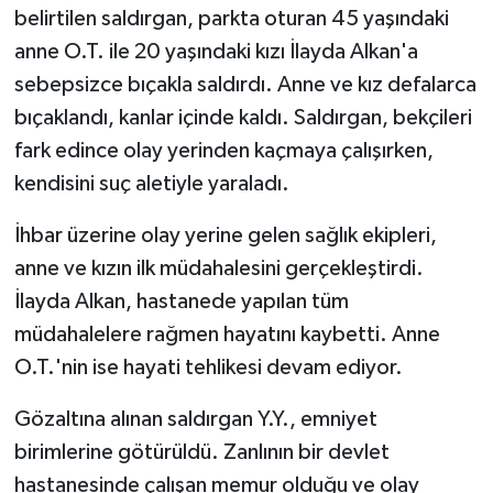
belirtilen saldırgan, parkta oturan 45 yaşındaki
anne O.T. ile 20 yaşındaki kızı İlayda Alkan'a
SEÇİM 2011
sebepsizce bıçakla saldırdı. Anne ve kız defalarca
ÜÇÜNCÜ SAYFA
bıçaklandı, kanlar içinde kaldı. Saldırgan, bekçileri
fark edince olay yerinden kaçmaya çalışırken,
BİLİMNET
kendisini suç aletiyle yaraladı.
Yemek
İhbar üzerine olay yerine gelen sağlık ekipleri,
anne ve kızın ilk müdahalesini gerçekleştirdi.
SİVİL TOPLUM
İlayda Alkan, hastanede yapılan tüm
SEÇİM 2014
müdahalelere rağmen hayatını kaybetti. Anne
O.T.'nin ise hayati tehlikesi devam ediyor.
KİM KİMDİR
Gözaltına alınan saldırgan Y.Y., emniyet
ÇEK GÖNDER
birimlerine götürüldü. Zanlının bir devlet
hastanesinde çalışan memur olduğu ve olay