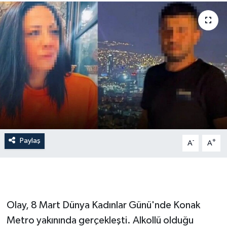
İLÇE HABERLERİ
KÜLTÜR-SANAT
KSÜ
DÜNYA
ROPORTAJ
Paylaş
-
+
A
A
MAGAZİN
KADIN-AİLE
YEREL YÖNETİM
Olay, 8 Mart Dünya Kadınlar Günü'nde Konak
Metro yakınında gerçekleşti. Alkollü olduğu
MEDYA