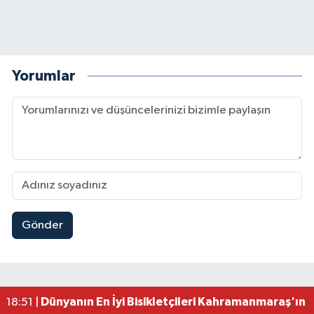
Yorumlar
Gönder
Mersin'de Tatil Kabusu! Kahramanmaraşlı Genç 
19:49 |
Kahramanmaraş'ta Eksik Belgesi Olan Tekneler
19:48 |
Onikişubat Belediyesi Gündüz Bakımevi İçin Kayıt
19:12 |
Kahramanmaraş'ta 29 Kilometrelik Grup Yolunda
19:10 |
Dünyanın En İyi Bisikletçileri Kahramanmaraş'ın Z
18:51 |