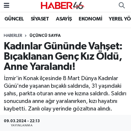
GÜNCEL
SİYASET
ASAYİŞ
EKONOMİ
YEREL Y
GÜNCEL
Nöbetçi Eczaneler
HABERLER
ÜÇÜNCÜ SAYFA
SİYASET
Hava Durumu
Kadınlar Gününde Vahşet:
EKONOMİ
Kahramanmaraş Namaz Vakitleri
Bıçaklanan Genç Kız Öldü,
Anne Yaralandı!
SPOR
Trafik Durumu
İzmir'in Konak ilçesinde 8 Mart Dünya Kadınlar
YAŞAM
Süper Lig Puan Durumu ve Fikstür
Günü'nde yaşanan bıçaklı saldırıda, 31 yaşındaki
şahıs, parkta oturan anne ve kızına saldırdı. Saldırı
TEKNOLOJİ
Tüm Manşetler
sonucunda anne ağır yaralanırken, kızı hayatını
kaybetti. Zanlı olay yerinde gözaltına alındı.
SAĞLIK
Son Dakika Haberleri
09.03.2024 - 22:13
EĞİTİM
Haber Arşivi
YAYINLANMA