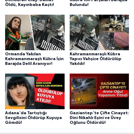
Öldü, Kayınbaba Kaçtı!
Bulundu!
BİLİM TEKNOLOJİ
ASAYİŞ
SEÇİM 2015
ÇEVRE
Ormanda Yakılan
Kahramanmaraşlı Kübra
Kahramanmaraşlı Kübra İçin
Yapıcı Vahşice Öldürülüp
Barajda Delil Aranıyor!
Yakıldı!
BİLİM VE TEKNOLOJİ
YARIŞMALAR
TANITIM
HABERDE İNSAN
Adana'da Tartıştığı
Gaziantep'te Çifte Cinayet:
Sevgilisini Öldürüp Kuyuya
Dini Nikahlı Eşini ve Üvey
Gömdü!
Oğlunu Öldürdü!