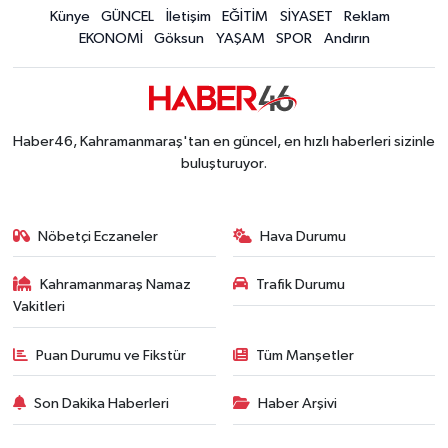
Mersin'de Tatil Kabusu! Kahramanmaraşlı Genç 
Künye
GÜNCEL
İletişim
EĞİTİM
SİYASET
Reklam
19:49 |
EKONOMİ
Göksun
YAŞAM
SPOR
Andırın
Kahramanmaraş'ta Eksik Belgesi Olan Tekneler
19:48 |
Onikişubat Belediyesi Gündüz Bakımevi İçin Kayıt
19:12 |
Kahramanmaraş'ta 29 Kilometrelik Grup Yolunda
19:10 |
Dünyanın En İyi Bisikletçileri Kahramanmaraş'ın Z
18:51 |
Haber46, Kahramanmaraş'tan en güncel, en hızlı haberleri sizinle
buluşturuyor.
Nöbetçi Eczaneler
Hava Durumu
Kahramanmaraş Namaz
Trafik Durumu
Vakitleri
Puan Durumu ve Fikstür
Tüm Manşetler
Son Dakika Haberleri
Haber Arşivi