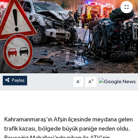
İLÇE HABERLERİ
KÜLTÜR-SANAT
KSÜ
DÜNYA
ROPORTAJ
Paylaş
-
+
A
A
MAGAZİN
KADIN-AİLE
Kahramanmaraş’ın Afşin ilçesinde meydana gelen
YEREL YÖNETİM
trafik kazası, bölgede büyük paniğe neden oldu.
MEDYA