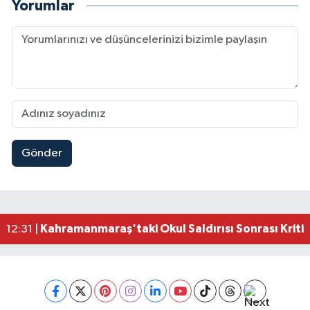
Yorumlar
Gönder
Kahramanmaraş'ta Şüpheli Ölüm! Uzman Çavuşu
15:22 |
Kahramanmaraş'ta Korku Dolu Anlar! Metruk Bi
15:10 |
Müge Anlı'da gündeme gelen Palu Ailesi Davasın
12:48 |
Tayland'daki Okul Saldırısı Kahramanmaraş Acısı
12:39 |
Kahramanmaraş'taki Okul Saldırısı Sonrası Kritik
12:31 |
Kahramanmaraş Ağustos Fuarı'nda Funda Arar R
12:31 |
Kahramanmaraş'ta Hacı Murat Caddesi Baştan S
12:20 |
Kahramanmaraş'ta Madrigal Coşkusu! Fuar Alanı
12:09 |
Kahramanmaraş'ta Said Bey Sitesi Davasında 3 K
12:06 |