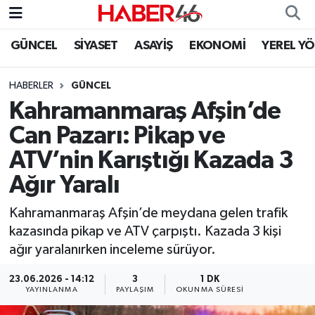
GÜNCEL
SİYASET
ASAYİŞ
EKONOMİ
YEREL Y
GÜNCEL
Nöbetçi Eczaneler
HABERLER
GÜNCEL
SİYASET
Hava Durumu
Kahramanmaraş Afşin’de
EKONOMİ
Kahramanmaraş Namaz Vakitleri
Can Pazarı: Pikap ve
ATV’nin Karıştığı Kazada 3
SPOR
Trafik Durumu
Ağır Yaralı
YAŞAM
Süper Lig Puan Durumu ve Fikstür
Kahramanmaraş Afşin’de meydana gelen trafik
kazasında pikap ve ATV çarpıştı. Kazada 3 kişi
TEKNOLOJİ
Tüm Manşetler
ağır yaralanırken inceleme sürüyor.
SAĞLIK
Son Dakika Haberleri
23.06.2026 - 14:12
3
1 DK
YAYINLANMA
PAYLAŞIM
OKUNMA SÜRESI
EĞİTİM
Haber Arşivi