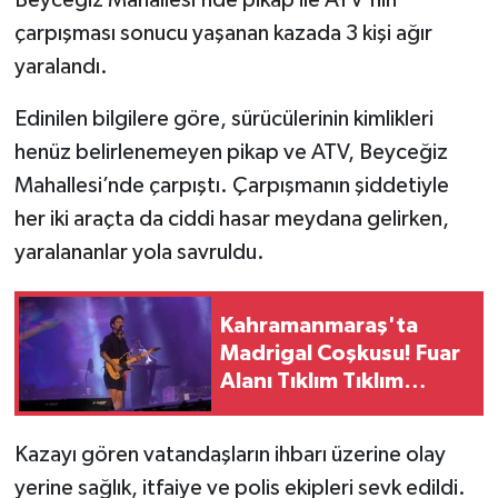
Beyceğiz Mahallesi’nde pikap ile ATV'nin
çarpışması sonucu yaşanan kazada 3 kişi ağır
SEÇİM 2011
yaralandı.
ÜÇÜNCÜ SAYFA
Edinilen bilgilere göre, sürücülerinin kimlikleri
henüz belirlenemeyen pikap ve ATV, Beyceğiz
BİLİMNET
Mahallesi’nde çarpıştı. Çarpışmanın şiddetiyle
her iki araçta da ciddi hasar meydana gelirken,
Yemek
yaralananlar yola savruldu.
SİVİL TOPLUM
Kahramanmaraş'ta
SEÇİM 2014
Madrigal Coşkusu! Fuar
Alanı Tıklım Tıklım
KİM KİMDİR
Doldu
ÇEK GÖNDER
Kazayı gören vatandaşların ihbarı üzerine olay
yerine sağlık, itfaiye ve polis ekipleri sevk edildi.