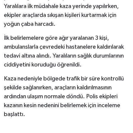
KİTAP
Yaralılara ilk müdahale kaza yerinde yapılırken,
ekipler araçlarda sıkışan kişileri kurtarmak için
HEDEF2020
yoğun çaba harcadı.
OTOMOBİL
İlk belirlemelere göre ağır yaralanan 3 kişi,
ambulanslarla çevredeki hastanelere kaldırılarak
MİZAH
tedavi altına alındı. Yaralıların sağlık durumlarının
TARİH
ciddiyetini koruduğu öğrenildi.
Genel
Kaza nedeniyle bölgede trafik bir süre kontrollü
şekilde sağlanırken, araçların kaldırılmasının
Politika
ardından ulaşım normale döndü. Polis ekipleri
kazanın kesin nedenini belirlemek için inceleme
YEREL
başlattı.
BÖLGEDEN