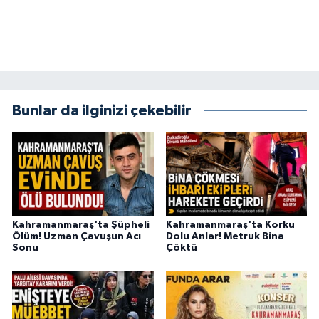
BİLİM TEKNOLOJİ
ASAYİŞ
SEÇİM 2015
Bunlar da ilginizi çekebilir
ÇEVRE
BİLİM VE TEKNOLOJİ
YARIŞMALAR
Kahramanmaraş'ta Şüpheli
Kahramanmaraş'ta Korku
TANITIM
Ölüm! Uzman Çavuşun Acı
Dolu Anlar! Metruk Bina
Sonu
Çöktü
HABERDE İNSAN