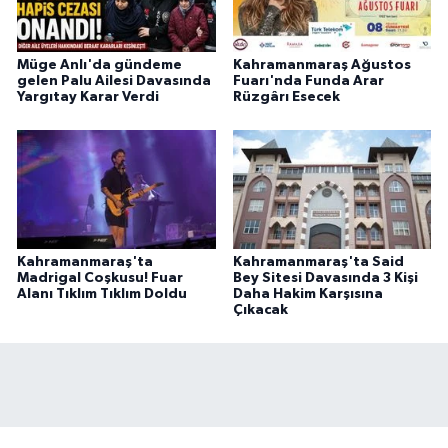
Müge Anlı'da gündeme
Kahramanmaraş Ağustos
gelen Palu Ailesi Davasında
Fuarı'nda Funda Arar
Yargıtay Karar Verdi
Rüzgârı Esecek
Kahramanmaraş'ta
Kahramanmaraş'ta Said
Madrigal Coşkusu! Fuar
Bey Sitesi Davasında 3 Kişi
Alanı Tıklım Tıklım Doldu
Daha Hakim Karşısına
Çıkacak