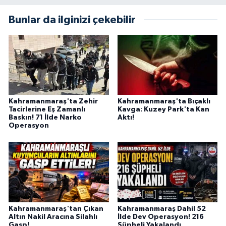
BİLİM TEKNOLOJİ
Bunlar da ilginizi çekebilir
ASAYİŞ
SEÇİM 2015
ÇEVRE
Kahramanmaraş'ta Zehir
Kahramanmaraş'ta Bıçaklı
Tacirlerine Eş Zamanlı
Kavga: Kuzey Park'ta Kan
BİLİM VE TEKNOLOJİ
Baskın! 71 İlde Narko
Aktı!
Operasyon
YARIŞMALAR
TANITIM
HABERDE İNSAN
Kahramanmaraş'tan Çıkan
Kahramanmaraş Dahil 52
Altın Nakil Aracına Silahlı
İlde Dev Operasyon! 216
Gasp!
Şüpheli Yakalandı