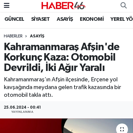
GÜNCEL
SİYASET
ASAYİŞ
EKONOMİ
YEREL Y
GÜNCEL
Nöbetçi Eczaneler
HABERLER
ASAYİŞ
SİYASET
Hava Durumu
Kahramanmaraş Afşin'de
EKONOMİ
Kahramanmaraş Namaz Vakitleri
Korkunç Kaza: Otomobil
Devrildi, İki Ağır Yaralı
SPOR
Trafik Durumu
Kahramanmaraş’ın Afşin ilçesinde, Erçene yol
YAŞAM
Süper Lig Puan Durumu ve Fikstür
kavşağında meydana gelen trafik kazasında bir
otomobil takla attı.
TEKNOLOJİ
Tüm Manşetler
25.06.2024 - 00:41
YAYINLANMA
SAĞLIK
Son Dakika Haberleri
EĞİTİM
Haber Arşivi