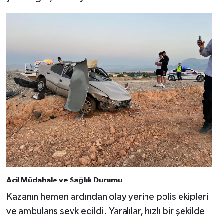
SEÇİM 2011
ÜÇÜNCÜ SAYFA
BİLİMNET
Yemek
SİVİL TOPLUM
SEÇİM 2014
KİM KİMDİR
Acil Müdahale ve Sağlık Durumu
Kazanın hemen ardından olay yerine polis ekipleri
ÇEK GÖNDER
ve ambulans sevk edildi. Yaralılar, hızlı bir şekilde