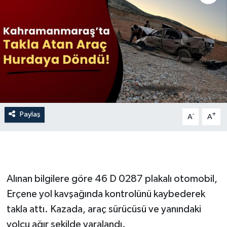
İLÇE HABERLERİ
KÜLTÜR-SANAT
KSÜ
DÜNYA
Paylaş
-
+
A
A
ROPORTAJ
MAGAZİN
KADIN-AİLE
Alınan bilgilere göre 46 D 0287 plakalı otomobil,
Erçene yol kavşağında kontrolünü kaybederek
YEREL YÖNETİM
takla attı. Kazada, araç sürücüsü ve yanındaki
yolcu ağır şekilde yaralandı.
MEDYA