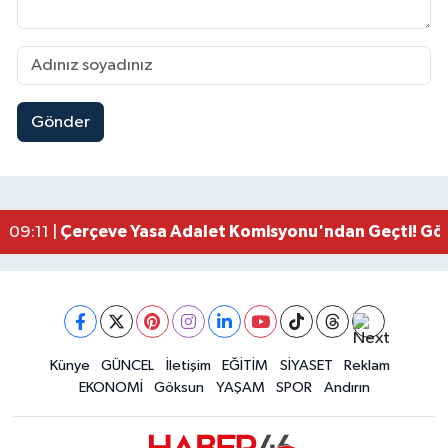
Gönder
Kahramanmaraşlı İşçi Adana'daki Tünel Faciasın
17:19 |
Kahramanmaraş'ta Kayıp Çocuk Sulama Kanalın
15:00 |
Kahramanmaraş'ta Zakkum Rüzgârı! KAFUM Tıkl
12:28 |
Kahramanmaraş'ta Kasten Öldürme ve Fuhşa Teşvi
12:18 |
Çerçeve Yasa Adalet Komisyonu'ndan Geçti! Gö
09:11 |
Kahramanmaraş'taki Okul Saldırısı TBMM Günde
09:04 |
Kahramanmaraş'ta Uluslararası Bisiklet Heyecan
22:09 |
Kahramanmaraş'ta Pusula Maraş Eğitim Merkezi
20:14 |
Kahramanmaraş'ta Tarım İçin Su Seferberliği Ba
20:05 |
Kahramanmaraş'ta 5 Kilometrelik Yolda Sıcak As
Künye
GÜNCEL
İletişim
EĞİTİM
SİYASET
Reklam
20:02 |
EKONOMİ
Göksun
YAŞAM
SPOR
Andırın