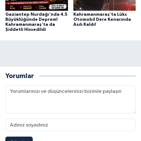
BİLİM TEKNOLOJİ
Gaziantep Nurdağı'nda 4.5
Kahramanmaraş'ta Lüks
Büyüklüğünde Deprem!
Otomobil Dere Kenarında
ASAYİŞ
Kahramanmaraş'ta da
Asılı Kaldı!
Şiddetli Hissedildi
SEÇİM 2015
ÇEVRE
BİLİM VE TEKNOLOJİ
Yorumlar
YARIŞMALAR
TANITIM
HABERDE İNSAN