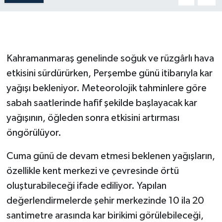
İLÇE HABERLERİ
KÜLTÜR-SANAT
Kahramanmaraş genelinde soğuk ve rüzgârlı hava
KSÜ
etkisini sürdürürken, Perşembe günü itibarıyla kar
yağışı bekleniyor. Meteorolojik tahminlere göre
DÜNYA
sabah saatlerinde hafif şekilde başlayacak kar
yağışının, öğleden sonra etkisini artırması
ROPORTAJ
öngörülüyor.
MAGAZİN
Cuma günü de devam etmesi beklenen yağışların,
KADIN-AİLE
özellikle kent merkezi ve çevresinde örtü
oluşturabileceği ifade ediliyor. Yapılan
YEREL YÖNETİM
değerlendirmelerde şehir merkezinde 10 ila 20
santimetre arasında kar birikimi görülebileceği,
MEDYA