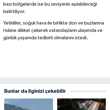
bazı bölgelerde ise bu seviyenin aşılabileceği
belirtiliyor.
SEÇİM 2011
Yetkililer, soğuk hava ile birlikte don ve buzlanma
ÜÇÜNCÜ SAYFA
riskine dikkat çekerek vatandaşların ulaşımda ve
BİLİMNET
günlük yaşamda tedbirli olmalarını istedi.
Yemek
SİVİL TOPLUM
SEÇİM 2014
KİM KİMDİR
Bunlar da ilginizi çekebilir
ÇEK GÖNDER