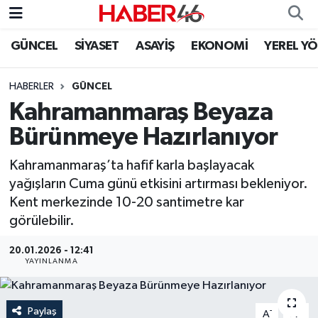
GÜNCEL
SİYASET
ASAYİŞ
EKONOMİ
YEREL Y
GÜNCEL
Nöbetçi Eczaneler
HABERLER
GÜNCEL
SİYASET
Hava Durumu
Kahramanmaraş Beyaza
EKONOMİ
Kahramanmaraş Namaz Vakitleri
Bürünmeye Hazırlanıyor
SPOR
Trafik Durumu
Kahramanmaraş’ta hafif karla başlayacak
yağışların Cuma günü etkisini artırması bekleniyor.
YAŞAM
Süper Lig Puan Durumu ve Fikstür
Kent merkezinde 10-20 santimetre kar
görülebilir.
TEKNOLOJİ
Tüm Manşetler
20.01.2026 - 12:41
YAYINLANMA
SAĞLIK
Son Dakika Haberleri
EĞİTİM
Haber Arşivi
Paylaş
-
+
A
A