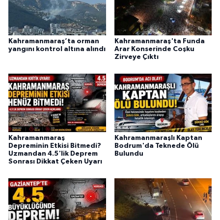
KİTAP
HEDEF2020
Kahramanmaraş’ta orman
Kahramanmaraş'ta Funda
yangını kontrol altına alındı
Arar Konserinde Coşku
OTOMOBİL
Zirveye Çıktı
MİZAH
TARİH
Genel
Kahramanmaraş
Kahramanmaraşlı Kaptan
Depreminin Etkisi Bitmedi?
Bodrum'da Teknede Ölü
Politika
Uzmandan 4.5'lik Deprem
Bulundu
Sonrası Dikkat Çeken Uyarı
YEREL
BÖLGEDEN