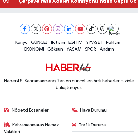
Çerçeve Yasa Adalet Komisyonu'ndan Geçti! Gö
09:11 |
Kahramanmaraş'taki Okul Saldırısı TBMM Günde
09:04 |
Kahramanmaraş'ta Uluslararası Bisiklet Heyecan
22:09 |
Kahramanmaraş'ta Pusula Maraş Eğitim Merkezi
20:14 |
Kahramanmaraş'ta Tarım İçin Su Seferberliği Ba
20:05 |
Kahramanmaraş'ta 5 Kilometrelik Yolda Sıcak As
Künye
GÜNCEL
İletişim
EĞİTİM
SİYASET
Reklam
20:02 |
EKONOMİ
Göksun
YAŞAM
SPOR
Andırın
Haber46, Kahramanmaraş'tan en güncel, en hızlı haberleri sizinle
buluşturuyor.
Nöbetçi Eczaneler
Hava Durumu
Kahramanmaraş Namaz
Trafik Durumu
Vakitleri