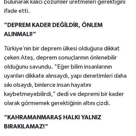
bulunarak kalıcı çözümler üretmeleri gerektiğini
KİTAP
ifade etti.
HEDEF2020
"DEPREM KADER DEĞİLDİR, ÖNLEM
OTOMOBİL
ALINMALI!"
Türkiye’nin bir deprem ülkesi olduğuna dikkat
MİZAH
çeken Ateş, deprem sonuçlarının önlenebilir
TARİH
olduğunu savundu. "Eğer bilim insanlarının
uyarıları dikkate alınsaydı, yapı denetimleri daha
Genel
sıkı olsaydı, binlerce insan hayatını
kaybetmeyebilirdi," dedi ve depremi bir kader
Politika
olarak görmemek gerektiğinin altını çizdi.
YEREL
"KAHRAMANMARAŞ HALKI YALNIZ
BÖLGEDEN
BIRAKILAMAZ!"