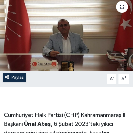
İLÇE HABERLERİ
KÜLTÜR-SANAT
KSÜ
DÜNYA
ROPORTAJ
Paylaş
-
+
A
A
MAGAZİN
KADIN-AİLE
Cumhuriyet Halk Partisi (CHP) Kahramanmaraş İl
YEREL YÖNETİM
Başkanı
Ünal Ateş
, 6 Şubat 2023’teki yıkıcı
MEDYA