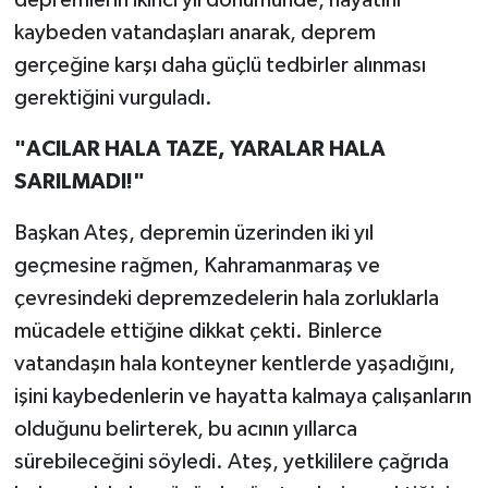
depremlerin ikinci yıl dönümünde, hayatını
kaybeden vatandaşları anarak, deprem
SEÇİM 2011
gerçeğine karşı daha güçlü tedbirler alınması
gerektiğini vurguladı.
ÜÇÜNCÜ SAYFA
"ACILAR HALA TAZE, YARALAR HALA
BİLİMNET
SARILMADI!"
Yemek
Başkan Ateş, depremin üzerinden iki yıl
geçmesine rağmen, Kahramanmaraş ve
SİVİL TOPLUM
çevresindeki depremzedelerin hala zorluklarla
SEÇİM 2014
mücadele ettiğine dikkat çekti. Binlerce
vatandaşın hala konteyner kentlerde yaşadığını,
KİM KİMDİR
işini kaybedenlerin ve hayatta kalmaya çalışanların
olduğunu belirterek, bu acının yıllarca
ÇEK GÖNDER
sürebileceğini söyledi. Ateş, yetkililere çağrıda