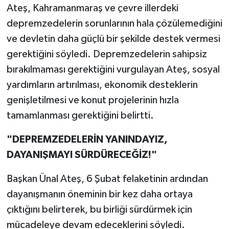
Ateş, Kahramanmaraş ve çevre illerdeki
BİLİM TEKNOLOJİ
depremzedelerin sorunlarının hala çözülemediğini
ASAYİŞ
ve devletin daha güçlü bir şekilde destek vermesi
gerektiğini söyledi. Depremzedelerin sahipsiz
SEÇİM 2015
bırakılmaması gerektiğini vurgulayan Ateş, sosyal
yardımların artırılması, ekonomik desteklerin
ÇEVRE
genişletilmesi ve konut projelerinin hızla
BİLİM VE TEKNOLOJİ
tamamlanması gerektiğini belirtti.
"DEPREMZEDELERİN YANINDAYIZ,
YARIŞMALAR
DAYANIŞMAYI SÜRDÜRECEĞİZ!"
TANITIM
Başkan Ünal Ateş, 6 Şubat felaketinin ardından
HABERDE İNSAN
dayanışmanın öneminin bir kez daha ortaya
çıktığını belirterek, bu birliği sürdürmek için
mücadeleye devam edeceklerini söyledi.