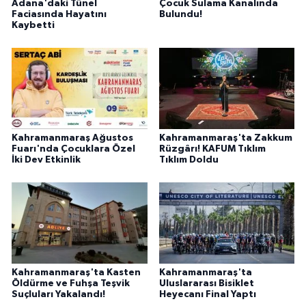
Adana'daki Tünel
Çocuk Sulama Kanalında
Faciasında Hayatını
Bulundu!
Kaybetti
Kahramanmaraş Ağustos
Kahramanmaraş'ta Zakkum
Fuarı'nda Çocuklara Özel
Rüzgârı! KAFUM Tıklım
İki Dev Etkinlik
Tıklım Doldu
Kahramanmaraş'ta Kasten
Kahramanmaraş'ta
Öldürme ve Fuhşa Teşvik
Uluslararası Bisiklet
Suçluları Yakalandı!
Heyecanı Final Yaptı