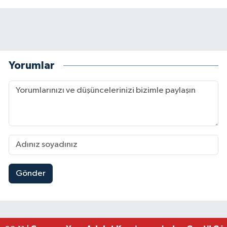
Yorumlar
Gönder
Kahramanmaraşlı İşçi Adana'daki Tünel Faciasın
17:19 |
Kahramanmaraş'ta Kayıp Çocuk Sulama Kanalın
15:00 |
Kahramanmaraş'ta Zakkum Rüzgârı! KAFUM Tıkl
12:28 |
Kahramanmaraş'ta Kasten Öldürme ve Fuhşa Teşvi
12:18 |