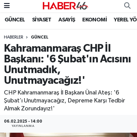
GÜNCEL
SİYASET
ASAYİŞ
EKONOMİ
YEREL Y
GÜNCEL
Nöbetçi Eczaneler
HABERLER
GÜNCEL
SİYASET
Hava Durumu
Kahramanmaraş CHP İl
EKONOMİ
Kahramanmaraş Namaz Vakitleri
Başkanı: '6 Şubat'ın Acısını
Unutmadık,
SPOR
Trafik Durumu
Unutmayacağız!'
YAŞAM
Süper Lig Puan Durumu ve Fikstür
CHP Kahramanmaraş İl Başkanı Ünal Ateş: '6
Şubat’ı Unutmayacağız, Depreme Karşı Tedbir
TEKNOLOJİ
Tüm Manşetler
Almak Zorundayız!'
SAĞLIK
Son Dakika Haberleri
06.02.2025 - 14:00
YAYINLANMA
EĞİTİM
Haber Arşivi