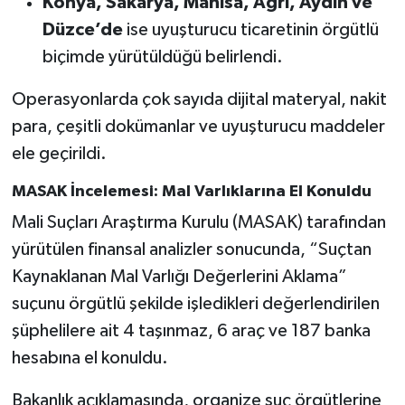
Konya, Sakarya, Manisa, Ağrı, Aydın ve
BİLİM TEKNOLOJİ
Düzce’de
ise uyuşturucu ticaretinin örgütlü
biçimde yürütüldüğü belirlendi.
ASAYİŞ
Operasyonlarda çok sayıda dijital materyal, nakit
SEÇİM 2015
para, çeşitli dokümanlar ve uyuşturucu maddeler
ele geçirildi.
ÇEVRE
MASAK İncelemesi: Mal Varlıklarına El Konuldu
BİLİM VE TEKNOLOJİ
Mali Suçları Araştırma Kurulu (MASAK) tarafından
YARIŞMALAR
yürütülen finansal analizler sonucunda, “Suçtan
Kaynaklanan Mal Varlığı Değerlerini Aklama”
TANITIM
suçunu örgütlü şekilde işledikleri değerlendirilen
şüphelilere ait 4 taşınmaz, 6 araç ve 187 banka
HABERDE İNSAN
hesabına el konuldu.
Bakanlık açıklamasında, organize suç örgütlerine