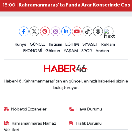
Kahramanmaraş'ta Funda Arar Konserinde Coşku
15:00 |
Kahramanmaraş Depreminin Etkisi Bitmedi? Uzma
11:18 |
Kahramanmaraşlı Kaptan Bodrum'da Teknede 
09:30 |
Gaziantep Nurdağı'nda 4.5 Büyüklüğünde Depre
08:12 |
Künye
GÜNCEL
İletişim
EĞİTİM
SİYASET
Reklam
EKONOMİ
Göksun
YAŞAM
SPOR
Andırın
Haber46, Kahramanmaraş'tan en güncel, en hızlı haberleri sizinle
buluşturuyor.
Nöbetçi Eczaneler
Hava Durumu
Kahramanmaraş Namaz
Trafik Durumu
Vakitleri