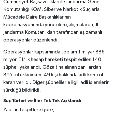
Cumhuriyet Başsavcılıkları ile Jandarma Genel
Komutanlığı KOM, Siber ve Narkotik Suçlarla
SEÇİM 2011
Mücadele Daire Başkanlıklarının
koordinasyonunda yürütülen çalışmalarda, İl
ÜÇÜNCÜ SAYFA
Jandarma Komutanlıkları tarafından eş zamanlı
BİLİMNET
operasyonlar düzenlendi.
Yemek
Operasyonlar kapsamında toplam 1 milyar 886
milyon TL’lik hesap hareketi tespit edilen 140
SİVİL TOPLUM
şüpheli yakalandı. Gözaltına alınan zanlılardan
80’i tutuklanırken, 49 kişi hakkında adli kontrol
SEÇİM 2014
kararı verildi. Diğer şüphelilerle ilgili adli işlemlerin
KİM KİMDİR
sürdüğü bildirildi.
Suç Türleri ve İller Tek Tek Açıklandı
ÇEK GÖNDER
Yapılan tespitlere göre;