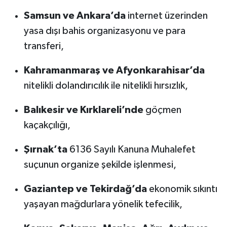
KİTAP
Samsun ve Ankara’da
internet üzerinden
HEDEF2020
yasa dışı bahis organizasyonu ve para
transferi,
OTOMOBİL
Kahramanmaraş ve Afyonkarahisar’da
MİZAH
nitelikli dolandırıcılık ile nitelikli hırsızlık,
TARİH
Balıkesir ve Kırklareli’nde
göçmen
kaçakçılığı,
Genel
Şırnak’ta
6136 Sayılı Kanuna Muhalefet
Politika
suçunun organize şekilde işlenmesi,
YEREL
Gaziantep ve Tekirdağ’da
ekonomik sıkıntı
yaşayan mağdurlara yönelik tefecilik,
BÖLGEDEN