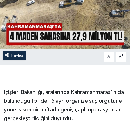
İLÇE HABERLERİ
KÜLTÜR-SANAT
KSÜ
DÜNYA
Paylaş
-
+
A
A
ROPORTAJ
MAGAZİN
İçişleri Bakanlığı, aralarında Kahramanmaraş’ın da
KADIN-AİLE
bulunduğu 15 ilde 15 ayrı organize suç örgütüne
yönelik son bir haftada geniş çaplı operasyonlar
YEREL YÖNETİM
gerçekleştirildiğini duyurdu.
MEDYA