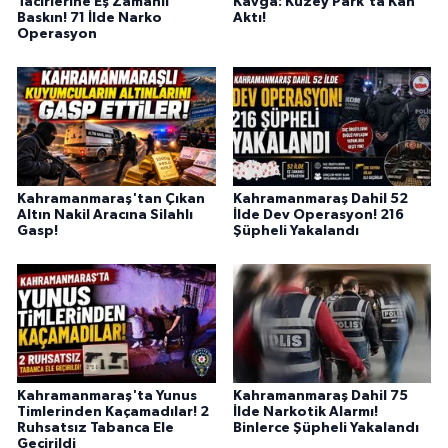
Tacirlerine Eş Zamanlı
Kavga: Kuzey Park'ta Kan
Baskın! 71 İlde Narko
Aktı!
Operasyon
Kahramanmaraş'tan Çıkan
Kahramanmaraş Dahil 52
Altın Nakil Aracına Silahlı
İlde Dev Operasyon! 216
Gasp!
Şüpheli Yakalandı
Kahramanmaraş'ta Yunus
Kahramanmaraş Dahil 75
Timlerinden Kaçamadılar! 2
İlde Narkotik Alarmı!
Ruhsatsız Tabanca Ele
Binlerce Şüpheli Yakalandı
Geçirildi