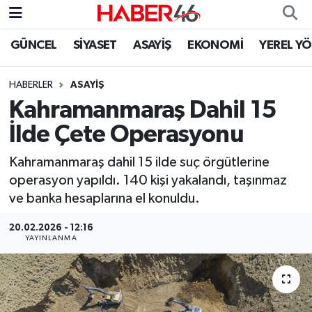
GÜNCEL
SİYASET
ASAYİŞ
EKONOMİ
YEREL Y
GÜNCEL
Nöbetçi Eczaneler
HABERLER
ASAYİŞ
SİYASET
Hava Durumu
Kahramanmaraş Dahil 15
EKONOMİ
Kahramanmaraş Namaz Vakitleri
İlde Çete Operasyonu
SPOR
Trafik Durumu
Kahramanmaraş dahil 15 ilde suç örgütlerine
operasyon yapıldı. 140 kişi yakalandı, taşınmaz
YAŞAM
Süper Lig Puan Durumu ve Fikstür
ve banka hesaplarına el konuldu.
20.02.2026 - 12:16
TEKNOLOJİ
Tüm Manşetler
YAYINLANMA
SAĞLIK
Son Dakika Haberleri
EĞİTİM
Haber Arşivi