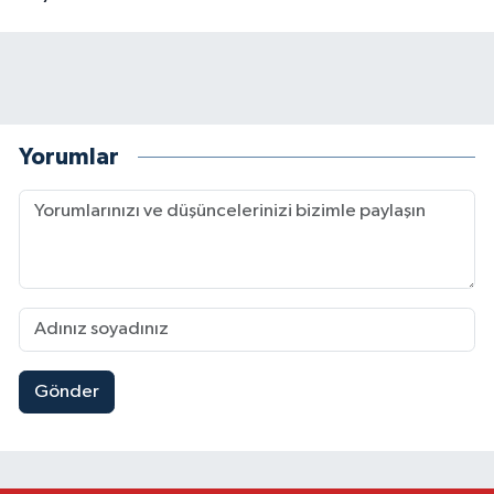
Yorumlar
Gönder
Kahramanmaraş Elbistan’da İdris Altun Taziye ve
23:59 |
Kahramanmaraş Ağustos Fuarı'nda Ailelere Öze
23:51 |
Kahramanmaraş’ta Otomobil Yan Yattı: 3 Yaralı
23:48 |
Kahramanmaraş’ta orman yangını kontrol altına
16:48 |