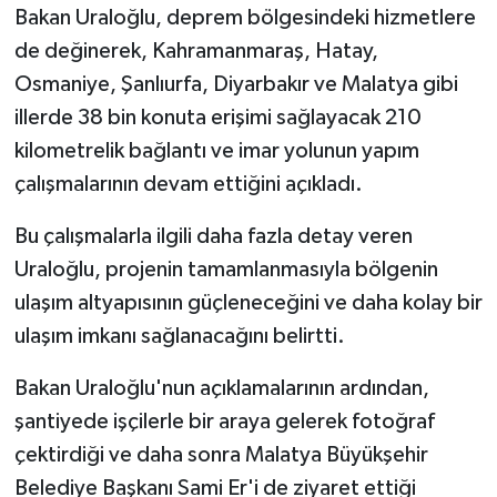
KİTAP
Bakan Uraloğlu, deprem bölgesindeki hizmetlere
de değinerek, Kahramanmaraş, Hatay,
HEDEF2020
Osmaniye, Şanlıurfa, Diyarbakır ve Malatya gibi
illerde 38 bin konuta erişimi sağlayacak 210
OTOMOBİL
kilometrelik bağlantı ve imar yolunun yapım
MİZAH
çalışmalarının devam ettiğini açıkladı.
TARİH
Bu çalışmalarla ilgili daha fazla detay veren
Uraloğlu, projenin tamamlanmasıyla bölgenin
Genel
ulaşım altyapısının güçleneceğini ve daha kolay bir
ulaşım imkanı sağlanacağını belirtti.
Politika
Bakan Uraloğlu'nun açıklamalarının ardından,
YEREL
şantiyede işçilerle bir araya gelerek fotoğraf
çektirdiği ve daha sonra Malatya Büyükşehir
BÖLGEDEN
Belediye Başkanı Sami Er'i de ziyaret ettiği