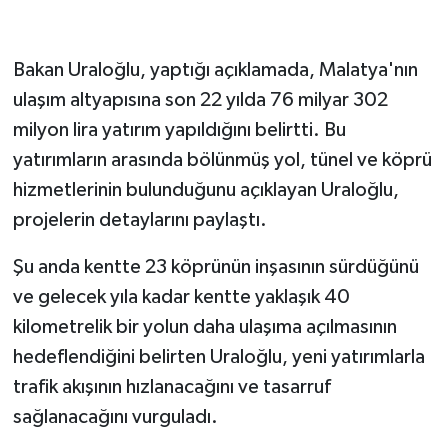
SEÇİM 2011
Bakan Uraloğlu, yaptığı açıklamada, Malatya'nın
ÜÇÜNCÜ SAYFA
ulaşım altyapısına son 22 yılda 76 milyar 302
milyon lira yatırım yapıldığını belirtti. Bu
BİLİMNET
yatırımların arasında bölünmüş yol, tünel ve köprü
hizmetlerinin bulunduğunu açıklayan Uraloğlu,
Yemek
projelerin detaylarını paylaştı.
SİVİL TOPLUM
Şu anda kentte 23 köprünün inşasının sürdüğünü
ve gelecek yıla kadar kentte yaklaşık 40
SEÇİM 2014
kilometrelik bir yolun daha ulaşıma açılmasının
KİM KİMDİR
hedeflendiğini belirten Uraloğlu, yeni yatırımlarla
trafik akışının hızlanacağını ve tasarruf
ÇEK GÖNDER
sağlanacağını vurguladı.