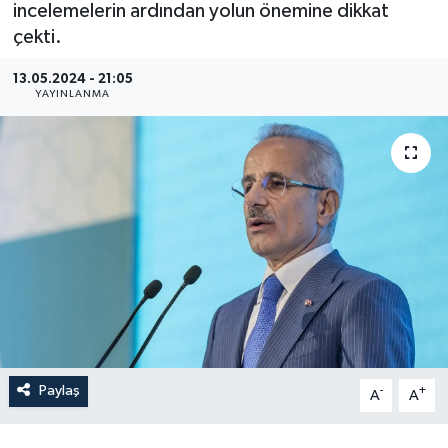
incelemelerin ardından yolun önemine dikkat
çekti.
İLÇE HABERLERİ
13.05.2024 - 21:05
KÜLTÜR-SANAT
YAYINLANMA
KSÜ
DÜNYA
ROPORTAJ
MAGAZİN
KADIN-AİLE
Paylaş
YEREL YÖNETİM
-
+
A
A
MEDYA