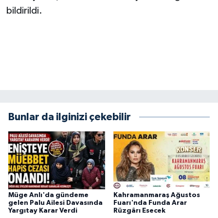
BİLİM TEKNOLOJİ
bildirildi.
ASAYİŞ
SEÇİM 2015
ÇEVRE
BİLİM VE TEKNOLOJİ
Bunlar da ilginizi çekebilir
YARIŞMALAR
TANITIM
HABERDE İNSAN
Müge Anlı'da gündeme
Kahramanmaraş Ağustos
gelen Palu Ailesi Davasında
Fuarı'nda Funda Arar
Yargıtay Karar Verdi
Rüzgârı Esecek