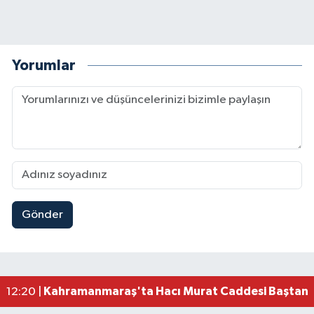
Yorumlar
Gönder
Müge Anlı'da gündeme gelen Palu Ailesi Davasın
12:48 |
Tayland'daki Okul Saldırısı Kahramanmaraş Acısı
12:39 |
Kahramanmaraş'taki Okul Saldırısı Sonrası Kritik
12:31 |
Kahramanmaraş Ağustos Fuarı'nda Funda Arar R
12:31 |
Kahramanmaraş'ta Hacı Murat Caddesi Baştan S
12:20 |
Kahramanmaraş'ta Madrigal Coşkusu! Fuar Alanı
12:09 |