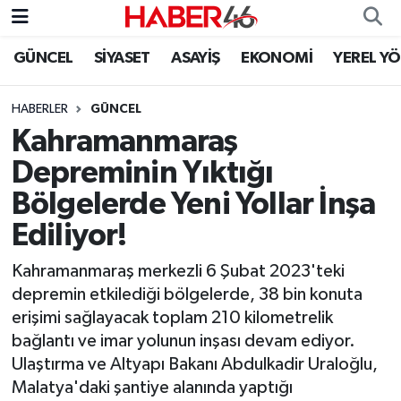
GÜNCEL
SİYASET
ASAYİŞ
EKONOMİ
YEREL Y
GÜNCEL
Nöbetçi Eczaneler
HABERLER
GÜNCEL
SİYASET
Hava Durumu
Kahramanmaraş
EKONOMİ
Kahramanmaraş Namaz Vakitleri
Depreminin Yıktığı
Bölgelerde Yeni Yollar İnşa
SPOR
Trafik Durumu
Ediliyor!
YAŞAM
Süper Lig Puan Durumu ve Fikstür
Kahramanmaraş merkezli 6 Şubat 2023'teki
depremin etkilediği bölgelerde, 38 bin konuta
TEKNOLOJİ
Tüm Manşetler
erişimi sağlayacak toplam 210 kilometrelik
bağlantı ve imar yolunun inşası devam ediyor.
SAĞLIK
Son Dakika Haberleri
Ulaştırma ve Altyapı Bakanı Abdulkadir Uraloğlu,
Malatya'daki şantiye alanında yaptığı
EĞİTİM
Haber Arşivi