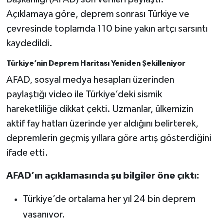
Açıklamaya göre, deprem sonrası Türkiye ve
SEÇİM 2011
çevresinde toplamda 110 bine yakın artçı sarsıntı
kaydedildi.
ÜÇÜNCÜ SAYFA
Türkiye’nin Deprem Haritası Yeniden Şekilleniyor
BİLİMNET
AFAD, sosyal medya hesapları üzerinden
paylaştığı video ile Türkiye’deki sismik
Yemek
hareketliliğe dikkat çekti. Uzmanlar, ülkemizin
SİVİL TOPLUM
aktif fay hatları üzerinde yer aldığını belirterek,
depremlerin geçmiş yıllara göre artış gösterdiğini
SEÇİM 2014
ifade etti.
KİM KİMDİR
AFAD’ın açıklamasında şu bilgiler öne çıktı:
ÇEK GÖNDER
Türkiye’de ortalama her yıl 24 bin deprem
yaşanıyor.