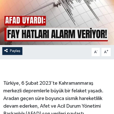
İLÇE HABERLERİ
KÜLTÜR-SANAT
KSÜ
DÜNYA
Paylaş
-
+
A
A
ROPORTAJ
MAGAZİN
Türkiye, 6 Şubat 2023’te Kahramanmaraş
KADIN-AİLE
merkezli depremlerle büyük bir felaket yaşadı.
Aradan geçen süre boyunca sismik hareketlilik
YEREL YÖNETİM
devam ederken, Afet ve Acil Durum Yönetimi
MEDYA
Başkanlığı (AFAD) son verileri paylaştı.