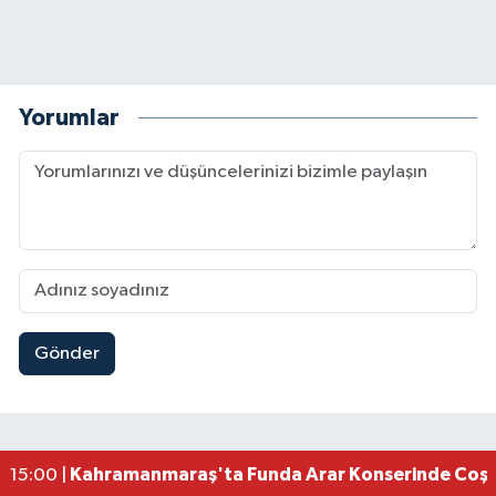
Yorumlar
Gönder
Kahramanmaraş Elbistan’da İdris Altun Taziye ve
23:59 |
Kahramanmaraş Ağustos Fuarı'nda Ailelere Öze
23:51 |
Kahramanmaraş’ta Otomobil Yan Yattı: 3 Yaralı
23:48 |
Kahramanmaraş’ta orman yangını kontrol altına
16:48 |
Kahramanmaraş'ta Funda Arar Konserinde Coşku
15:00 |