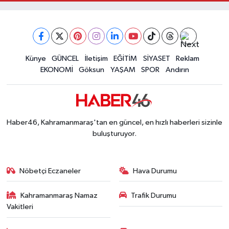
Kahramanmaraş Depreminin Etkisi Bitmedi? Uzma
11:18 |
Kahramanmaraşlı Kaptan Bodrum'da Teknede 
09:30 |
Gaziantep Nurdağı'nda 4.5 Büyüklüğünde Depre
08:12 |
Künye
GÜNCEL
İletişim
EĞİTİM
SİYASET
Reklam
EKONOMİ
Göksun
YAŞAM
SPOR
Andırın
Haber46, Kahramanmaraş'tan en güncel, en hızlı haberleri sizinle
buluşturuyor.
Nöbetçi Eczaneler
Hava Durumu
Kahramanmaraş Namaz
Trafik Durumu
Vakitleri