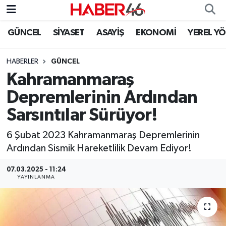
GÜNCEL
SİYASET
ASAYİŞ
EKONOMİ
YEREL Y
GÜNCEL
Nöbetçi Eczaneler
HABERLER
GÜNCEL
SİYASET
Hava Durumu
Kahramanmaraş
EKONOMİ
Kahramanmaraş Namaz Vakitleri
Depremlerinin Ardından
Sarsıntılar Sürüyor!
SPOR
Trafik Durumu
6 Şubat 2023 Kahramanmaraş Depremlerinin
YAŞAM
Süper Lig Puan Durumu ve Fikstür
Ardından Sismik Hareketlilik Devam Ediyor!
TEKNOLOJİ
Tüm Manşetler
07.03.2025 - 11:24
YAYINLANMA
SAĞLIK
Son Dakika Haberleri
EĞİTİM
Haber Arşivi