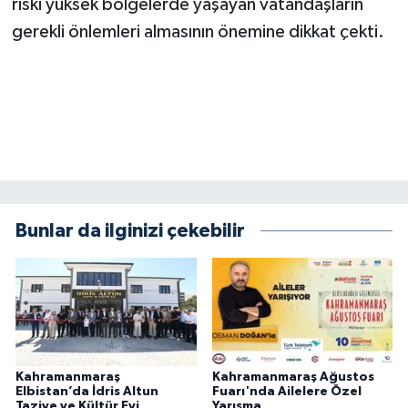
riski yüksek bölgelerde yaşayan vatandaşların
BİLİM TEKNOLOJİ
gerekli önlemleri almasının önemine dikkat çekti.
ASAYİŞ
SEÇİM 2015
ÇEVRE
BİLİM VE TEKNOLOJİ
Bunlar da ilginizi çekebilir
YARIŞMALAR
TANITIM
HABERDE İNSAN
Kahramanmaraş
Kahramanmaraş Ağustos
Elbistan’da İdris Altun
Fuarı'nda Ailelere Özel
Taziye ve Kültür Evi
Yarışma