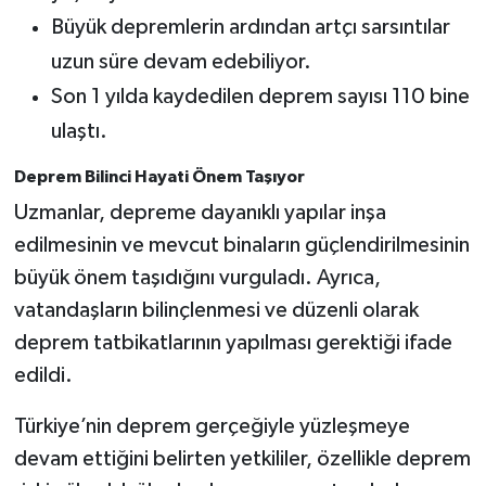
KİTAP
Büyük depremlerin ardından artçı sarsıntılar
uzun süre devam edebiliyor.
HEDEF2020
Son 1 yılda kaydedilen deprem sayısı 110 bine
OTOMOBİL
ulaştı.
MİZAH
Deprem Bilinci Hayati Önem Taşıyor
Uzmanlar, depreme dayanıklı yapılar inşa
TARİH
edilmesinin ve mevcut binaların güçlendirilmesinin
büyük önem taşıdığını vurguladı. Ayrıca,
Genel
vatandaşların bilinçlenmesi ve düzenli olarak
Politika
deprem tatbikatlarının yapılması gerektiği ifade
edildi.
YEREL
Türkiye’nin deprem gerçeğiyle yüzleşmeye
BÖLGEDEN
devam ettiğini belirten yetkililer, özellikle deprem