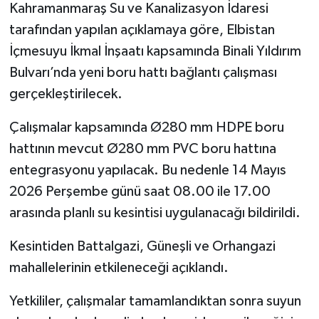
Kahramanmaraş Su ve Kanalizasyon İdaresi
tarafından yapılan açıklamaya göre, Elbistan
SEÇİM 2011
İçmesuyu İkmal İnşaatı kapsamında Binali Yıldırım
ÜÇÜNCÜ SAYFA
Bulvarı’nda yeni boru hattı bağlantı çalışması
gerçekleştirilecek.
BİLİMNET
Çalışmalar kapsamında Ø280 mm HDPE boru
Yemek
hattının mevcut Ø280 mm PVC boru hattına
entegrasyonu yapılacak. Bu nedenle 14 Mayıs
SİVİL TOPLUM
2026 Perşembe günü saat 08.00 ile 17.00
arasında planlı su kesintisi uygulanacağı bildirildi.
SEÇİM 2014
Kesintiden Battalgazi, Güneşli ve Orhangazi
KİM KİMDİR
mahallelerinin etkileneceği açıklandı.
ÇEK GÖNDER
Yetkililer, çalışmalar tamamlandıktan sonra suyun