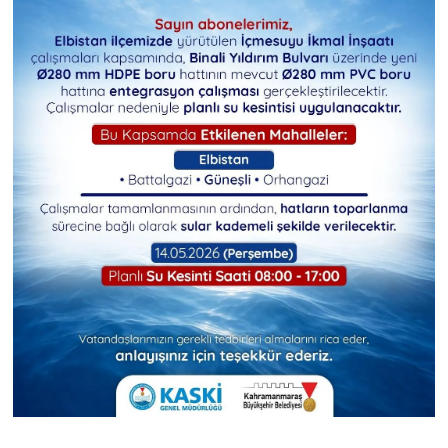
BİLİM TEKNOLOJİ
ASAYİŞ
SEÇİM 2015
ÇEVRE
BİLİM VE TEKNOLOJİ
YARIŞMALAR
TANITIM
HABERDE İNSAN