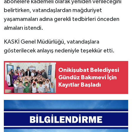
abonelere kademeli olarak yeniden verileceğini
KİTAP
belirtirken, vatandaşlardan mağduriyet
HEDEF2020
yaşamamaları adına gerekli tedbirleri önceden
almaları istendi.
OTOMOBİL
KASKİ Genel Müdürlüğü, vatandaşlara
MİZAH
gösterilecek anlayış nedeniyle teşekkür etti.
TARİH
Onikişubat Belediyesi
Gündüz Bakımevi İçin
Genel
Kayıtlar Başladı
Politika
YEREL
BÖLGEDEN