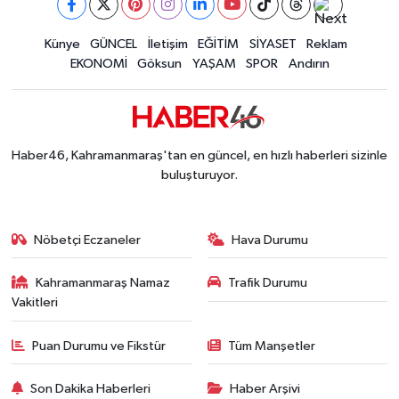
Kahramanmaraş'ta Gerçeğini Aratmayan Yangın 
14:54 |
Kahramanmaraş'ta Pazarcık'a 38 Bin Ton Asfalt
Künye
GÜNCEL
İletişim
EĞİTİM
SİYASET
Reklam
14:32 |
EKONOMİ
Göksun
YAŞAM
SPOR
Andırın
Kahramanmaraş'ta Müzik Dolu Akşam! KAFUM'da
14:26 |
Konserler Satışları Patlattı! Kahramanmaraş Ağ
14:18 |
Kahramanmaraş'ta 45 Milyon TL'lik Yatırım Tam
13:55 |
KAFUM'da Rock Gecesi! Zakkum Kahramanmaraş
13:53 |
Haber46, Kahramanmaraş'tan en güncel, en hızlı haberleri sizinle
Kahramanmaraş-Göksun Yolunu Kullananlar Dik
13:27 |
buluşturuyor.
Nöbetçi Eczaneler
Hava Durumu
Kahramanmaraş Namaz
Trafik Durumu
Vakitleri
Puan Durumu ve Fikstür
Tüm Manşetler
Son Dakika Haberleri
Haber Arşivi