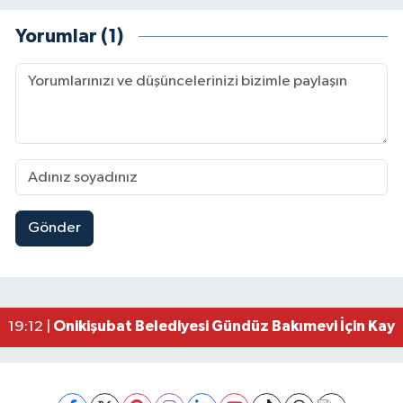
Yorumlar (1)
Gönder
Kahramanmaraş'ta Madrigal Coşkusu! Fuar Alanı
12:09 |
Kahramanmaraş'ta Said Bey Sitesi Davasında 3 K
12:06 |
Mersin'de Tatil Kabusu! Kahramanmaraşlı Genç 
19:49 |
Kahramanmaraş'ta Eksik Belgesi Olan Tekneler
19:48 |
Onikişubat Belediyesi Gündüz Bakımevi İçin Kayıt
19:12 |
Kahramanmaraş'ta 29 Kilometrelik Grup Yolunda
19:10 |
Dünyanın En İyi Bisikletçileri Kahramanmaraş'ın Z
18:51 |
Kahramanmaraş'ta Zehir Tacirlerine Eş Zamanlı 
15:15 |