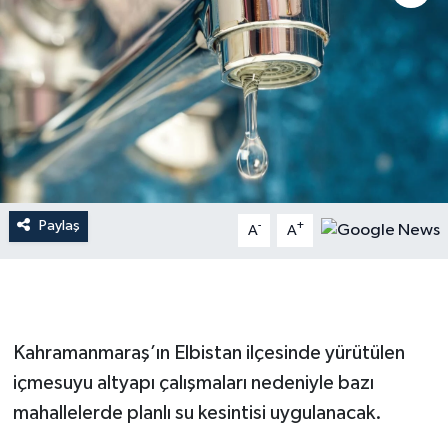
İLÇE HABERLERİ
KÜLTÜR-SANAT
KSÜ
DÜNYA
Paylaş
-
+
A
A
ROPORTAJ
MAGAZİN
KADIN-AİLE
Kahramanmaraş’ın Elbistan ilçesinde yürütülen
içmesuyu altyapı çalışmaları nedeniyle bazı
YEREL YÖNETİM
mahallelerde planlı su kesintisi uygulanacak.
MEDYA