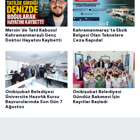
Mersin'de Tatil Kabusu!
Kahramanmaraş'ta Eksik
Kahramanmaraşlı Genç
Belgesi Olan Teknelere
Doktor Hayatını Kaybetti
Ceza Kapıda!
Onikişubat Belediyesi
Onikişubat Belediyesi
Üniversite Hazırlık Kursu
Gündüz Bakımevi İçin
Başvurularında Son Gün 7
Kayıtlar Başladı
Ağustos