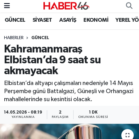
GÜNCEL
SİYASET
ASAYİŞ
EKONOMİ
YEREL Y
GÜNCEL
Nöbetçi Eczaneler
HABERLER
GÜNCEL
SİYASET
Hava Durumu
Kahramanmaraş
EKONOMİ
Kahramanmaraş Namaz Vakitleri
Elbistan’da 9 saat su
akmayacak
SPOR
Trafik Durumu
Elbistan’da altyapı çalışmaları nedeniyle 14 Mayıs
YAŞAM
Süper Lig Puan Durumu ve Fikstür
Perşembe günü Battalgazi, Güneşli ve Orhangazi
mahallelerinde su kesintisi olacak.
TEKNOLOJİ
Tüm Manşetler
14.05.2026 - 08:19
2
1 DK
YAYINLANMA
PAYLAŞIM
OKUNMA SÜRESI
SAĞLIK
Son Dakika Haberleri
EĞİTİM
Haber Arşivi