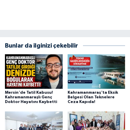
Bunlar da ilginizi çekebilir
Mersin'de Tatil Kabusu!
Kahramanmaraş'ta Eksik
Kahramanmaraşlı Genç
Belgesi Olan Teknelere
Doktor Hayatını Kaybetti
Ceza Kapıda!