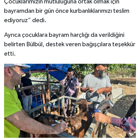
Çocuklarımızın mutluluğuna ortak olmak için
BİLİM TEKNOLOJİ
bayramdan bir gün önce kurbanlıklarımızı teslim
ediyoruz” dedi.
ASAYİŞ
Ayrıca çocuklara bayram harçlığı da verildiğini
SEÇİM 2015
belirten Bülbül, destek veren bağışçılara teşekkür
etti.
ÇEVRE
BİLİM VE TEKNOLOJİ
YARIŞMALAR
TANITIM
HABERDE İNSAN