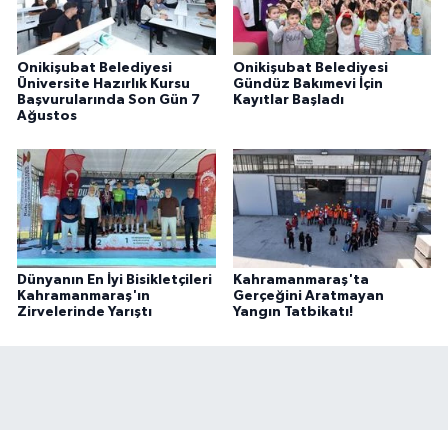
Onikişubat Belediyesi
Onikişubat Belediyesi
Üniversite Hazırlık Kursu
Gündüz Bakımevi İçin
Başvurularında Son Gün 7
Kayıtlar Başladı
Ağustos
Dünyanın En İyi Bisikletçileri
Kahramanmaraş'ta
Kahramanmaraş'ın
Gerçeğini Aratmayan
Zirvelerinde Yarıştı
Yangın Tatbikatı!