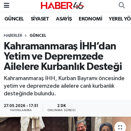
GÜNCEL
SİYASET
ASAYİŞ
EKONOMİ
YEREL Y
GÜNCEL
Nöbetçi Eczaneler
HABERLER
GÜNCEL
SİYASET
Hava Durumu
Kahramanmaraş İHH’dan
EKONOMİ
Kahramanmaraş Namaz Vakitleri
Yetim ve Depremzede
Ailelere Kurbanlık Desteği
SPOR
Trafik Durumu
Kahramanmaraş İHH, Kurban Bayramı öncesinde
YAŞAM
Süper Lig Puan Durumu ve Fikstür
yetim ve depremzede ailelere canlı kurbanlık
desteğinde bulundu.
TEKNOLOJİ
Tüm Manşetler
27.05.2026 - 17:51
2 DK
YAYINLANMA
OKUNMA SÜRESI
SAĞLIK
Son Dakika Haberleri
EĞİTİM
Haber Arşivi