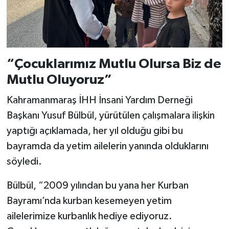
KİTAP
HEDEF2020
OTOMOBİL
“Çocuklarımız Mutlu Olursa Biz de
Mutlu Oluyoruz”
MİZAH
Kahramanmaraş İHH İnsani Yardım Derneği
TARİH
Başkanı Yusuf Bülbül, yürütülen çalışmalara ilişkin
yaptığı açıklamada, her yıl olduğu gibi bu
Genel
bayramda da yetim ailelerin yanında olduklarını
Politika
söyledi.
Bülbül, “2009 yılından bu yana her Kurban
YEREL
Bayramı’nda kurban kesemeyen yetim
BÖLGEDEN
ailelerimize kurbanlık hediye ediyoruz.