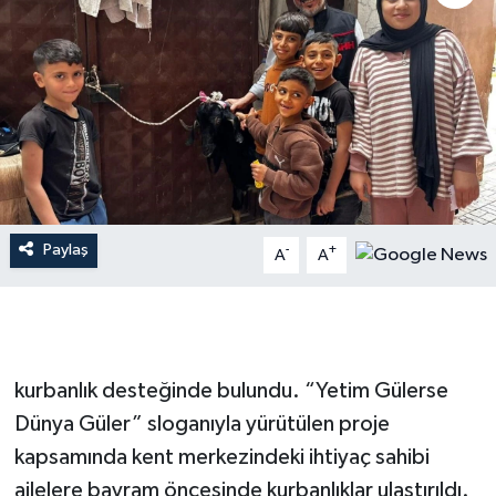
İLÇE HABERLERİ
KÜLTÜR-SANAT
KSÜ
DÜNYA
Paylaş
-
+
A
A
ROPORTAJ
MAGAZİN
KADIN-AİLE
kurbanlık desteğinde bulundu. “Yetim Gülerse
Dünya Güler” sloganıyla yürütülen proje
YEREL YÖNETİM
kapsamında kent merkezindeki ihtiyaç sahibi
ailelere bayram öncesinde kurbanlıklar ulaştırıldı.
MEDYA