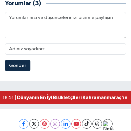
Yorumlar (3)
Gönder
Mersin'de Tatil Kabusu! Kahramanmaraşlı Genç 
19:49 |
Kahramanmaraş'ta Eksik Belgesi Olan Tekneler
19:48 |
Onikişubat Belediyesi Gündüz Bakımevi İçin Kayıt
19:12 |
Kahramanmaraş'ta 29 Kilometrelik Grup Yolunda
19:10 |
Dünyanın En İyi Bisikletçileri Kahramanmaraş'ın Z
18:51 |
Kahramanmaraş'ta Zehir Tacirlerine Eş Zamanlı 
15:15 |
Kahramanmaraş'ta Gerçeğini Aratmayan Yangın 
14:54 |
Kahramanmaraş'ta Pazarcık'a 38 Bin Ton Asfalt
14:32 |
Kahramanmaraş'ta Müzik Dolu Akşam! KAFUM'da
14:26 |