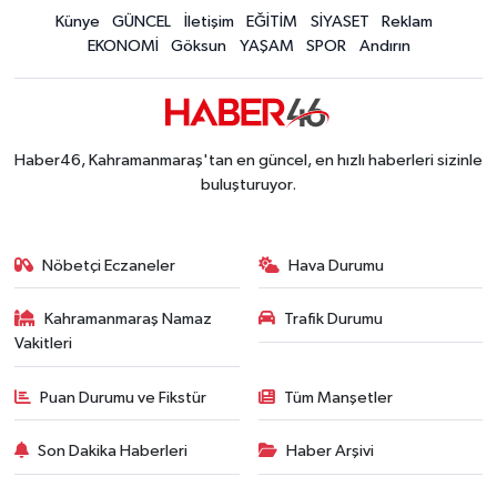
Konserler Satışları Patlattı! Kahramanmaraş Ağ
Künye
GÜNCEL
İletişim
EĞİTİM
SİYASET
Reklam
14:18 |
EKONOMİ
Göksun
YAŞAM
SPOR
Andırın
Kahramanmaraş'ta 45 Milyon TL'lik Yatırım Tam
13:55 |
KAFUM'da Rock Gecesi! Zakkum Kahramanmaraş
13:53 |
Kahramanmaraş-Göksun Yolunu Kullananlar Dik
13:27 |
Kahramanmaraş'ta Fabrika Alevlere Teslim Oldu!
11:45 |
Haber46, Kahramanmaraş'tan en güncel, en hızlı haberleri sizinle
Kahramanmaraş'ın Tarihi Mirası İçin Ankara'da Kr
22:09 |
buluşturuyor.
Kahramanmaraş'ta Gazneliler Caddesi Yeni Yüzü
21:56 |
Kahramanmaraş'ta Acı Son! Kayıp Yaşlı Adam Be
21:05 |
Nöbetçi Eczaneler
Hava Durumu
Kahramanmaraş Namaz
Trafik Durumu
Vakitleri
Puan Durumu ve Fikstür
Tüm Manşetler
Son Dakika Haberleri
Haber Arşivi