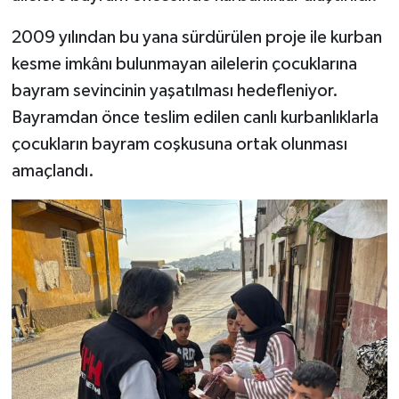
2009 yılından bu yana sürdürülen proje ile kurban
SEÇİM 2011
kesme imkânı bulunmayan ailelerin çocuklarına
ÜÇÜNCÜ SAYFA
bayram sevincinin yaşatılması hedefleniyor.
Bayramdan önce teslim edilen canlı kurbanlıklarla
BİLİMNET
çocukların bayram coşkusuna ortak olunması
amaçlandı.
Yemek
SİVİL TOPLUM
SEÇİM 2014
KİM KİMDİR
ÇEK GÖNDER