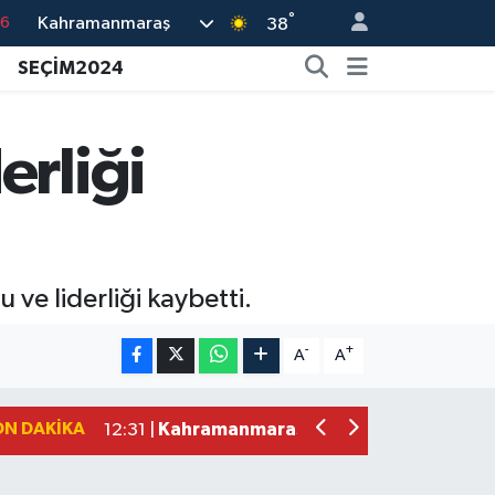
°
Kahramanmaraş
76
38
17
SEÇİM2024
01
02
erliği
12
4
ve liderliği kaybetti.
Kahramanmaraş'ta Şüpheli Ölüm! Uz
15:22 |
Kahramanmaraş'ta Korku Dolu Anlar!
15:10 |
-
+
A
A
Müge Anlı'da gündeme gelen Palu Aile
12:48 |
Tayland'daki Okul Saldırısı Kahraman
12:39 |
ON DAKIKA
Kahramanmaraş'taki Okul Saldırısı Sonr
12:31 |
Kahramanmaraş Ağustos Fuarı'nda Fu
12:31 |
Kahramanmaraş'ta Hacı Murat Caddes
12:20 |