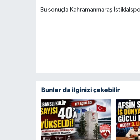
KİTAP
Bu sonuçla Kahramanmaraş İstiklalspor 
HEDEF2020
OTOMOBİL
MİZAH
TARİH
Genel
Bunlar da ilginizi çekebilir
Politika
YEREL
BÖLGEDEN