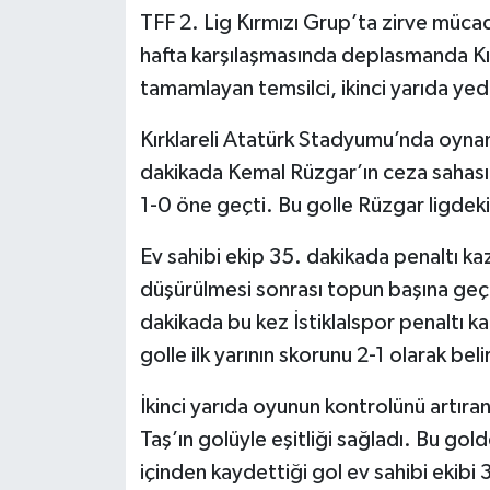
TFF 2. Lig Kırmızı Grup’ta zirve müca
SEÇİM 2011
hafta karşılaşmasında deplasmanda Kır
tamamlayan temsilci, ikinci yarıda yedi
ÜÇÜNCÜ SAYFA
Kırklareli Atatürk Stadyumu’nda oynan
BİLİMNET
dakikada Kemal Rüzgar’ın ceza sahası
1-0 öne geçti. Bu golle Rüzgar ligdeki 
Yemek
Ev sahibi ekip 35. dakikada penaltı k
SİVİL TOPLUM
düşürülmesi sonrası topun başına geç
dakikada bu kez İstiklalspor penaltı 
SEÇİM 2014
golle ilk yarının skorunu 2-1 olarak beli
KİM KİMDİR
İkinci yarıda oyunun kontrolünü artıra
Taş’ın golüyle eşitliği sağladı. Bu gol
ÇEK GÖNDER
içinden kaydettiği gol ev sahibi ekibi