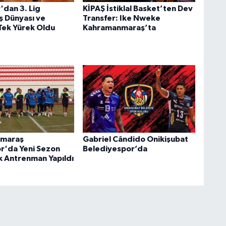
'dan 3. Lig
KİPAŞ İstiklal Basket’ten Dev
ş Dünyası ve
Transfer: Ike Nweke
Tek Yürek Oldu
Kahramanmaraş’ta
maraş
Gabriel Cândido Onikişubat
or'da Yeni Sezon
Belediyespor’da
lk Antrenman Yapıldı