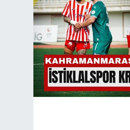
İLÇE HABERLERİ
KÜLTÜR-SANAT
KSÜ
DÜNYA
ROPORTAJ
MAGAZİN
KADIN-AİLE
YEREL YÖNETİM
MEDYA