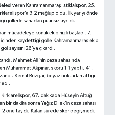
delesi veren Kahramanmaraş İstiklalspor, 25.
klarelispor’a 3-2 mağlup oldu. İlk yarıyı önde
ği gollerle sahadan puansız ayrıldı.
an mücadeleye konuk ekip hızlı başladı. 7.
 içinden kaydettiği golle Kahramanmaraş ekibi
gol sayısını 26’ya çıkardı.
azandı. Mehmet Ali’nin ceza sahasında
en Muhammet Akpınar, skoru 1-1 yaptı. 41.
kazandı. Kemal Rüzgar, beyaz noktadan attığı
rledi.
n Kırklarelispor, 67. dakikada Hüseyin Altuğ
den bir dakika sonra Yağız Dilek’in ceza sahası
 3-2 öne taşıdı. Kalan sürede skor değişmedi.