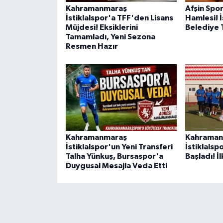
BİLİM TEKNOLOJİ
Kahramanmaraş
Afşin Spor
İstiklalspor'a TFF'den Lisans
Hamlesi! İ
Müjdesi! Eksiklerini
Belediye 
ASAYİŞ
Tamamladı, Yeni Sezona
Resmen Hazır
SEÇİM 2015
ÇEVRE
BİLİM VE TEKNOLOJİ
YARIŞMALAR
Kahramanmaraş
Kahraman
İstiklalspor'un Yeni Transferi
İstiklalsp
Talha Yünkuş, Bursaspor'a
Başladı! İ
TANITIM
Duygusal Mesajla Veda Etti
HABERDE İNSAN