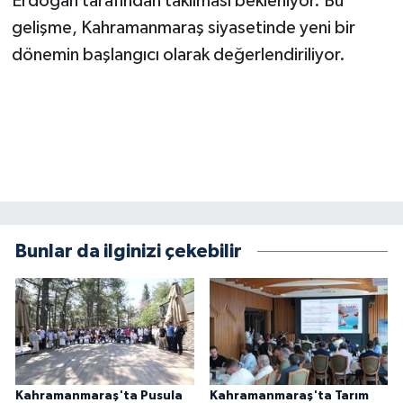
Erdoğan tarafından takılması bekleniyor. Bu
KİTAP
gelişme, Kahramanmaraş siyasetinde yeni bir
HEDEF2020
dönemin başlangıcı olarak değerlendiriliyor.
OTOMOBİL
MİZAH
TARİH
Genel
Bunlar da ilginizi çekebilir
Politika
YEREL
BÖLGEDEN
Kahramanmaraş'ta Pusula
Kahramanmaraş'ta Tarım