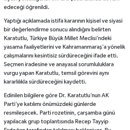
edeceği öğrenildi.
SEÇİM 2011
Yaptığı açıklamada istifa kararının kişisel ve siyasi
ÜÇÜNCÜ SAYFA
bir değerlendirme sonucu alındığını belirten
Karatutlu, Türkiye Büyük Millet Meclisi’ndeki
BİLİMNET
yasama faaliyetlerini ve Kahramanmaraş’a yönelik
çalışmalarını kesintisiz sürdüreceğini ifade etti.
Yemek
Seçmen iradesine ve anayasal sorumluluklara
SİVİL TOPLUM
vurgu yapan Karatutlu, temsil görevini aynı
kararlılıkla sürdüreceğini kaydetti.
SEÇİM 2014
Edinilen bilgilere göre Dr. Karatutlu’nun AK
KİM KİMDİR
Parti’ye katılımı önümüzdeki günlerde
resmileşecek. Parti rozetinin, çarşamba günü
ÇEK GÖNDER
yapılacak grup toplantısında Recep Tayyip