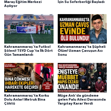
Maraş Eğitim Merkezi
İçin Su Seferberliği Başladı
BİLİM TEKNOLOJİ
Açılıyor
ASAYİŞ
SEÇİM 2015
ÇEVRE
Kahramanmaraş'ta Futbol
Kahramanmaraş'ta Şüpheli
Şöleni! TSYD Cup'ta İlk Dört
Ölüm! Uzman Çavuşun Acı
BİLİM VE TEKNOLOJİ
Gün Tamamlandı
Sonu
YARIŞMALAR
TANITIM
HABERDE İNSAN
Kahramanmaraş'ta Korku
Müge Anlı'da gündeme
Dolu Anlar! Metruk Bina
gelen Palu Ailesi Davasında
Çöktü
Yargıtay Karar Verdi