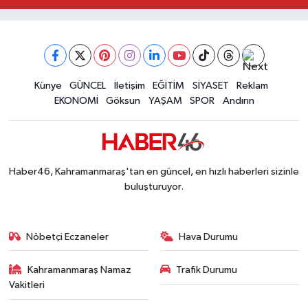
Müge Anlı'da gündeme gelen Palu Ailesi Davasın
12:48 |
Tayland'daki Okul Saldırısı Kahramanmaraş Acısı
12:39 |
Kahramanmaraş'taki Okul Saldırısı Sonrası Kritik
12:31 |
Kahramanmaraş Ağustos Fuarı'nda Funda Arar R
12:31 |
Kahramanmaraş'ta Hacı Murat Caddesi Baştan S
Künye
GÜNCEL
İletişim
EĞİTİM
SİYASET
Reklam
12:20 |
EKONOMİ
Göksun
YAŞAM
SPOR
Andırın
Kahramanmaraş'ta Madrigal Coşkusu! Fuar Alanı
12:09 |
Kahramanmaraş'ta Said Bey Sitesi Davasında 3 K
12:06 |
Haber46, Kahramanmaraş'tan en güncel, en hızlı haberleri sizinle
buluşturuyor.
Nöbetçi Eczaneler
Hava Durumu
Kahramanmaraş Namaz
Trafik Durumu
Vakitleri