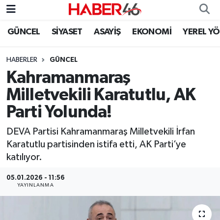
GÜNCEL
SİYASET
ASAYİŞ
EKONOMİ
YEREL Y
GÜNCEL
Nöbetçi Eczaneler
HABERLER
GÜNCEL
SİYASET
Hava Durumu
Kahramanmaraş
EKONOMİ
Kahramanmaraş Namaz Vakitleri
Milletvekili Karatutlu, AK
Parti Yolunda!
SPOR
Trafik Durumu
DEVA Partisi Kahramanmaraş Milletvekili İrfan
YAŞAM
Süper Lig Puan Durumu ve Fikstür
Karatutlu partisinden istifa etti, AK Parti’ye
katılıyor.
TEKNOLOJİ
Tüm Manşetler
05.01.2026 - 11:56
YAYINLANMA
SAĞLIK
Son Dakika Haberleri
EĞİTİM
Haber Arşivi