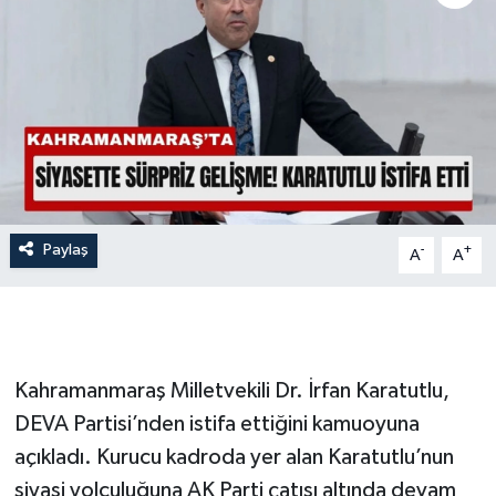
İLÇE HABERLERİ
KÜLTÜR-SANAT
KSÜ
DÜNYA
Paylaş
-
+
A
A
ROPORTAJ
MAGAZİN
KADIN-AİLE
Kahramanmaraş Milletvekili Dr. İrfan Karatutlu,
DEVA Partisi’nden istifa ettiğini kamuoyuna
YEREL YÖNETİM
açıkladı. Kurucu kadroda yer alan Karatutlu’nun
siyasi yolculuğuna AK Parti çatısı altında devam
MEDYA