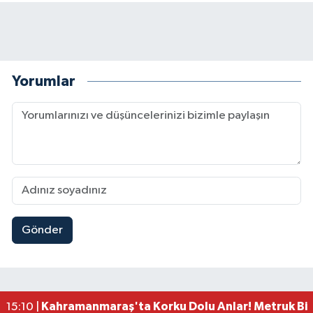
Yorumlar
Gönder
Kahramanmaraş'ta Pusula Maraş Eğitim Merkezi
20:14 |
Kahramanmaraş'ta Tarım İçin Su Seferberliği Ba
20:05 |
Kahramanmaraş'ta 5 Kilometrelik Yolda Sıcak As
20:02 |
Kahramanmaraş'ta Şüpheli Ölüm! Uzman Çavuşu
15:22 |
Kahramanmaraş'ta Korku Dolu Anlar! Metruk Bi
15:10 |