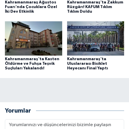
Kahramanmaraş Ağustos
Kahramanmaraş'ta Zakkum
Fuarı'nda Çocuklara Özel
Rüzgârı! KAFUM Tıklım
İki Dev Etkinlik
Tıklım Doldu
Kahramanmaraş'ta Kasten
Kahramanmaraş'ta
Öldürme ve Fuhşa Teşvik
Uluslararası Bisiklet
Suçluları Yakalandı!
Heyecanı Final Yaptı
Yorumlar