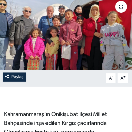
İLÇE HABERLERİ
KÜLTÜR-SANAT
KSÜ
DÜNYA
ROPORTAJ
Paylaş
-
+
A
A
MAGAZİN
KADIN-AİLE
Kahramanmaraş’ın Onikişubat ilçesi Millet
YEREL YÖNETİM
Bahçesinde inşa edilen Kırgız çadırlarında
MEDYA