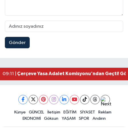
Gönder
Kahramanmaraşlı İşçi Adana'daki Tünel Faciasın
17:19 |
Kahramanmaraş'ta Kayıp Çocuk Sulama Kanalın
15:00 |
Kahramanmaraş'ta Zakkum Rüzgârı! KAFUM Tıkl
12:28 |
Kahramanmaraş'ta Kasten Öldürme ve Fuhşa Teşvi
12:18 |
Çerçeve Yasa Adalet Komisyonu'ndan Geçti! Gö
09:11 |
Kahramanmaraş'taki Okul Saldırısı TBMM Günde
09:04 |
Kahramanmaraş'ta Uluslararası Bisiklet Heyecan
22:09 |
Kahramanmaraş'ta Pusula Maraş Eğitim Merkezi
20:14 |
Kahramanmaraş'ta Tarım İçin Su Seferberliği Ba
20:05 |
Kahramanmaraş'ta 5 Kilometrelik Yolda Sıcak As
Künye
GÜNCEL
İletişim
EĞİTİM
SİYASET
Reklam
20:02 |
EKONOMİ
Göksun
YAŞAM
SPOR
Andırın