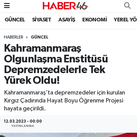
GÜNCEL
SİYASET
ASAYİŞ
EKONOMİ
YEREL Y
GÜNCEL
Nöbetçi Eczaneler
HABERLER
GÜNCEL
SİYASET
Hava Durumu
Kahramanmaraş
EKONOMİ
Kahramanmaraş Namaz Vakitleri
Olgunlaşma Enstitüsü
Depremzedelerle Tek
SPOR
Trafik Durumu
Yürek Oldu!
YAŞAM
Süper Lig Puan Durumu ve Fikstür
Kahramanmaraş’ta depremzedeler için kurulan
Kırgız Çadırında Hayat Boyu Öğrenme Projesi
TEKNOLOJİ
Tüm Manşetler
hayata geçirildi.
SAĞLIK
Son Dakika Haberleri
12.03.2023 - 00:00
YAYINLANMA
EĞİTİM
Haber Arşivi