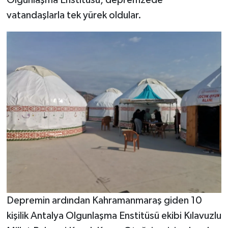
Olgunlaşma Enstitüsü, depremzede
vatandaşlarla tek yürek oldular.
SEÇİM 2011
ÜÇÜNCÜ SAYFA
BİLİMNET
Yemek
SİVİL TOPLUM
SEÇİM 2014
KİM KİMDİR
Depremin ardından Kahramanmaraş giden 10
ÇEK GÖNDER
kişilik Antalya Olgunlaşma Enstitüsü ekibi Kılavuzlu