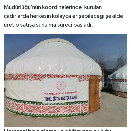
BİLİM TEKNOLOJİ
Müdürlüğü’nün koordinelerinde kurulan
çadırlarda herkesin kolayca erişebileceği şekilde
ASAYİŞ
üretip satışa sunulma süreci başladı.
SEÇİM 2015
ÇEVRE
BİLİM VE TEKNOLOJİ
YARIŞMALAR
TANITIM
HABERDE İNSAN