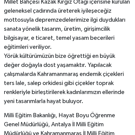
Millet Bahçesi Kazak Kırgız Otağı içerisine kurulan
KİTAP
geleneksel çadırında üreterek iyileşeceğiz
HEDEF2020
mottosuyla depremzedelerimize ilgi duydukları
sanata yönelik tasarım, üretim, girişimcilik
OTOMOBİL
bilgisayar, e ticaret, temel yasam becerileri
eğitimleri veriliyor.
MİZAH
Yörük kültürümüzün bize öğrettiği en büyük
TARİH
değer doğayla dost yaşamaktır. Yapılacak
çalışmalarda Kahramanmaraş endemik çiçekleri
Genel
ters lale, salep orkidesi gibi çiçekler toprak
renkleriyle birleştirilerek kadınlarımızın ellerinde
Politika
yeni tasarımlarla hayat buluyor.
YEREL
Milli Eğitim Bakanlığı, Hayat Boyu Öğrenme
Genel Müdürlüğü, Antalya İl Milli Eğitim
BÖLGEDEN
Müdürlüğü ve Kahramanmaraş İl Milli Eğitim