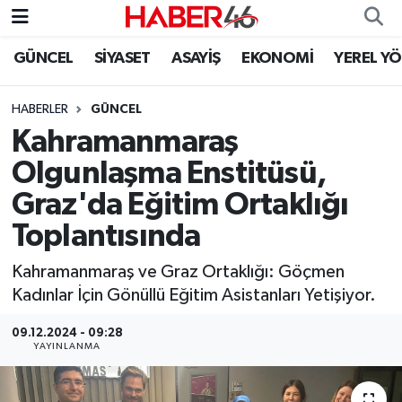
GÜNCEL
SİYASET
ASAYİŞ
EKONOMİ
YEREL Y
GÜNCEL
Nöbetçi Eczaneler
HABERLER
GÜNCEL
SİYASET
Hava Durumu
Kahramanmaraş
EKONOMİ
Kahramanmaraş Namaz Vakitleri
Olgunlaşma Enstitüsü,
Graz'da Eğitim Ortaklığı
SPOR
Trafik Durumu
Toplantısında
YAŞAM
Süper Lig Puan Durumu ve Fikstür
Kahramanmaraş ve Graz Ortaklığı: Göçmen
Kadınlar İçin Gönüllü Eğitim Asistanları Yetişiyor.
TEKNOLOJİ
Tüm Manşetler
09.12.2024 - 09:28
SAĞLIK
Son Dakika Haberleri
YAYINLANMA
EĞİTİM
Haber Arşivi