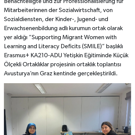
Benachteiligte und zur Professionalisierung für
Mitarbeiterinnen der Sozialwirtschaft, von
SEÇİM 2011
Sozialdiensten, der Kinder-, Jugend- und
Erwachsenenbildung adlı kurumun ortak olarak
ÜÇÜNCÜ SAYFA
yer aldığı “Supporting Migrant Women with
BİLİMNET
Learning and Literacy Deficits (SMILE)” başlıklı
Erasmus+ KA210-ADU Yetişkin Eğitiminde Küçük
Yemek
Ölçekli Ortaklıklar projesinin ortaklık toplantısı
Avusturya’nın Graz kentinde gerçekleştirildi.
SİVİL TOPLUM
SEÇİM 2014
KİM KİMDİR
ÇEK GÖNDER