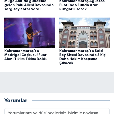
Müge Anlı'da gündeme
Kahramanmaraş Ağustos
gelen Palu Ailesi Davasında
Fuarı'nda Funda Arar
Yargıtay Karar Verdi
Rüzgârı Esecek
Kahramanmaraş'ta
Kahramanmaraş'ta Said
Madrigal Coşkusu! Fuar
Bey Sitesi Davasında 3 Kişi
Alanı Tıklım Tıklım Doldu
Daha Hakim Karşısına
Çıkacak
Yorumlar