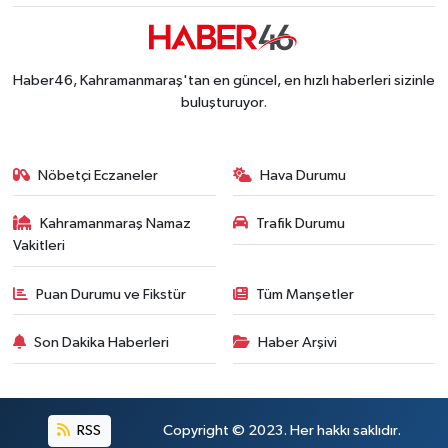
Onikişubat Belediyesi Gündüz Bakımevi İçin Kayıt
19:12 |
Kahramanmaraş'ta 29 Kilometrelik Grup Yolunda
19:10 |
Dünyanın En İyi Bisikletçileri Kahramanmaraş'ın Z
18:51 |
Haber46, Kahramanmaraş'tan en güncel, en hızlı haberleri sizinle
buluşturuyor.
Nöbetçi Eczaneler
Hava Durumu
Kahramanmaraş Namaz
Trafik Durumu
Vakitleri
Puan Durumu ve Fikstür
Tüm Manşetler
Son Dakika Haberleri
Haber Arşivi
RSS
Copyright © 2023. Her hakkı saklıdır.