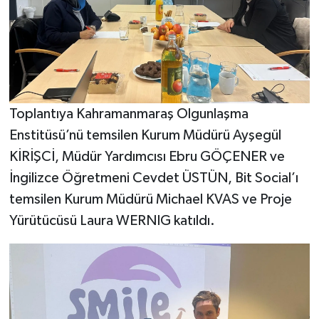
KİTAP
HEDEF2020
OTOMOBİL
Toplantıya Kahramanmaraş Olgunlaşma
MİZAH
Enstitüsü’nü temsilen Kurum Müdürü Ayşegül
TARİH
KİRİŞCİ, Müdür Yardımcısı Ebru GÖÇENER ve
İngilizce Öğretmeni Cevdet ÜSTÜN, Bit Social’ı
Genel
temsilen Kurum Müdürü Michael KVAS ve Proje
Yürütücüsü Laura WERNIG katıldı.
Politika
YEREL
BÖLGEDEN