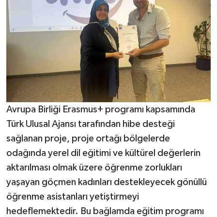
BİLİM TEKNOLOJİ
ASAYİŞ
SEÇİM 2015
ÇEVRE
BİLİM VE TEKNOLOJİ
Avrupa Birliği Erasmus+ programı kapsamında
Türk Ulusal Ajansı tarafından hibe desteği
YARIŞMALAR
sağlanan proje, proje ortağı bölgelerde
odağında yerel dil eğitimi ve kültürel değerlerin
TANITIM
aktarılması olmak üzere öğrenme zorlukları
HABERDE İNSAN
yaşayan göçmen kadınları destekleyecek gönüllü
öğrenme asistanları yetiştirmeyi
hedeflemektedir. Bu bağlamda eğitim programı