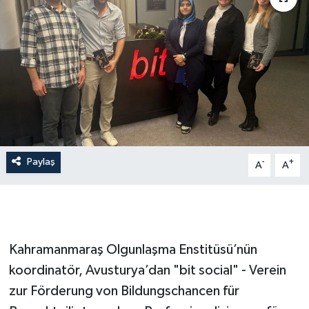
İLÇE HABERLERİ
KÜLTÜR-SANAT
KSÜ
DÜNYA
Paylaş
-
+
ROPORTAJ
A
A
MAGAZİN
KADIN-AİLE
Kahramanmaraş Olgunlaşma Enstitüsü’nün
koordinatör, Avusturya’dan "bit social" - Verein
YEREL YÖNETİM
zur Förderung von Bildungschancen für
MEDYA