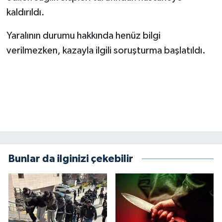
kaldırıldı.
SEÇİM 2011
Yaralının durumu hakkında henüz bilgi
ÜÇÜNCÜ SAYFA
verilmezken, kazayla ilgili soruşturma başlatıldı.
BİLİMNET
Yemek
SİVİL TOPLUM
SEÇİM 2014
Bunlar da ilginizi çekebilir
KİM KİMDİR
ÇEK GÖNDER