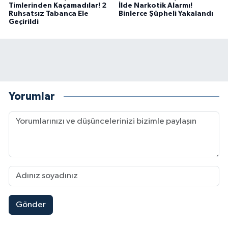
Timlerinden Kaçamadılar! 2
İlde Narkotik Alarmı!
BİLİM TEKNOLOJİ
Ruhsatsız Tabanca Ele
Binlerce Şüpheli Yakalandı
Geçirildi
ASAYİŞ
SEÇİM 2015
ÇEVRE
Yorumlar
BİLİM VE TEKNOLOJİ
YARIŞMALAR
TANITIM
HABERDE İNSAN
Gönder
Kahramanmaraşlı İşçi Adana'daki Tünel Faciasın
17:19 |
Kahramanmaraş'ta Kayıp Çocuk Sulama Kanalın
15:00 |