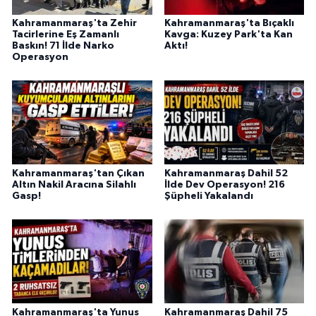
KİTAP
Kahramanmaraş'ta Zehir
Kahramanmaraş'ta Bıçaklı
Tacirlerine Eş Zamanlı
Kavga: Kuzey Park'ta Kan
HEDEF2020
Baskın! 71 İlde Narko
Aktı!
Operasyon
OTOMOBİL
MİZAH
TARİH
Kahramanmaraş'tan Çıkan
Kahramanmaraş Dahil 52
Genel
Altın Nakil Aracına Silahlı
İlde Dev Operasyon! 216
Gasp!
Şüpheli Yakalandı
Politika
YEREL
BÖLGEDEN
Kahramanmaraş'ta Yunus
Kahramanmaraş Dahil 75