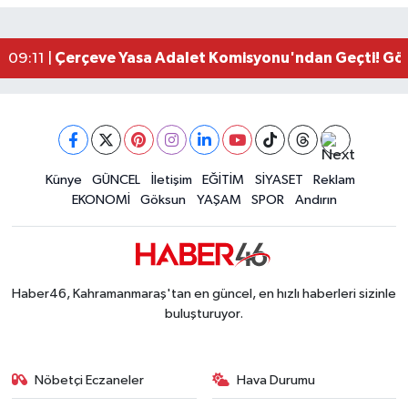
Kahramanmaraş'ta Zakkum Rüzgârı! KAFUM Tıkl
12:28 |
Kahramanmaraş'ta Kasten Öldürme ve Fuhşa Teşvi
12:18 |
Çerçeve Yasa Adalet Komisyonu'ndan Geçti! Gö
09:11 |
Kahramanmaraş'taki Okul Saldırısı TBMM Günde
09:04 |
Kahramanmaraş'ta Uluslararası Bisiklet Heyecan
22:09 |
Kahramanmaraş'ta Pusula Maraş Eğitim Merkezi
20:14 |
Kahramanmaraş'ta Tarım İçin Su Seferberliği Ba
20:05 |
Kahramanmaraş'ta 5 Kilometrelik Yolda Sıcak As
Künye
GÜNCEL
İletişim
EĞİTİM
SİYASET
Reklam
20:02 |
EKONOMİ
Göksun
YAŞAM
SPOR
Andırın
Haber46, Kahramanmaraş'tan en güncel, en hızlı haberleri sizinle
buluşturuyor.
Nöbetçi Eczaneler
Hava Durumu