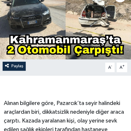
İLÇE HABERLERİ
KÜLTÜR-SANAT
KSÜ
DÜNYA
Paylaş
-
+
A
A
ROPORTAJ
MAGAZİN
KADIN-AİLE
Alınan bilgilere göre, Pazarcık’ta seyir halindeki
araçlardan biri, dikkatsizlik nedeniyle diğer araca
YEREL YÖNETİM
çarptı. Kazada yaralanan kişi, olay yerine sevk
edilen sağlık ekipleri tarafından hastaneye
MEDYA