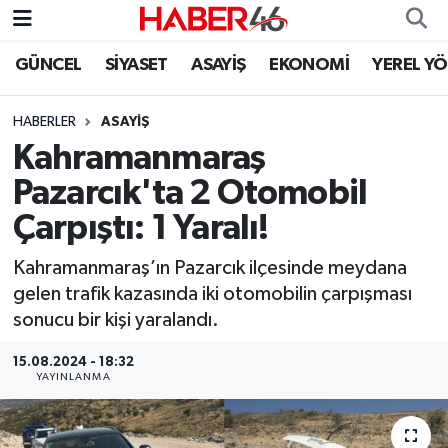
GÜNCEL
SİYASET
ASAYİŞ
EKONOMİ
YEREL Y
GÜNCEL
Nöbetçi Eczaneler
HABERLER
ASAYİŞ
SİYASET
Hava Durumu
Kahramanmaraş
EKONOMİ
Kahramanmaraş Namaz Vakitleri
Pazarcık'ta 2 Otomobil
Çarpıştı: 1 Yaralı!
SPOR
Trafik Durumu
Kahramanmaraş’ın Pazarcık ilçesinde meydana
YAŞAM
Süper Lig Puan Durumu ve Fikstür
gelen trafik kazasında iki otomobilin çarpışması
sonucu bir kişi yaralandı.
TEKNOLOJİ
Tüm Manşetler
15.08.2024 - 18:32
YAYINLANMA
SAĞLIK
Son Dakika Haberleri
EĞİTİM
Haber Arşivi