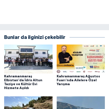
BİLİM TEKNOLOJİ
ASAYİŞ
SEÇİM 2015
Bunlar da ilginizi çekebilir
ÇEVRE
BİLİM VE TEKNOLOJİ
YARIŞMALAR
Kahramanmaraş
Kahramanmaraş Ağustos
TANITIM
Elbistan’da İdris Altun
Fuarı'nda Ailelere Özel
Taziye ve Kültür Evi
Yarışma
Hizmete Açıldı
HABERDE İNSAN