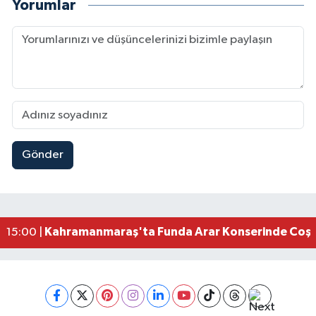
Yorumlar
Gönder
Kahramanmaraş Elbistan’da İdris Altun Taziye ve
23:59 |
Kahramanmaraş Ağustos Fuarı'nda Ailelere Öze
23:51 |
Kahramanmaraş’ta Otomobil Yan Yattı: 3 Yaralı
23:48 |
Kahramanmaraş’ta orman yangını kontrol altına
16:48 |
Kahramanmaraş'ta Funda Arar Konserinde Coşku
15:00 |
Kahramanmaraş Depreminin Etkisi Bitmedi? Uzma
11:18 |
Kahramanmaraşlı Kaptan Bodrum'da Teknede 
09:30 |
Gaziantep Nurdağı'nda 4.5 Büyüklüğünde Depre
08:12 |