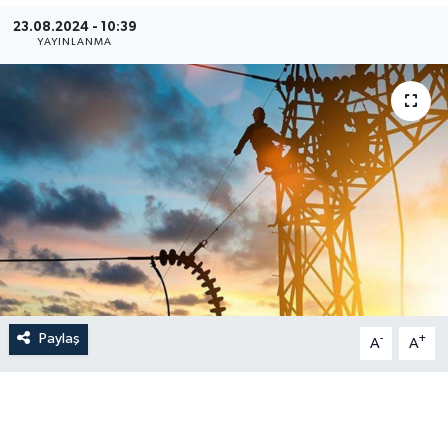
23.08.2024 - 10:39
İLÇE HABERLERİ
YAYINLANMA
KÜLTÜR-SANAT
KSÜ
DÜNYA
ROPORTAJ
MAGAZİN
Paylaş
-
+
KADIN-AİLE
A
A
YEREL YÖNETİM
MEDYA