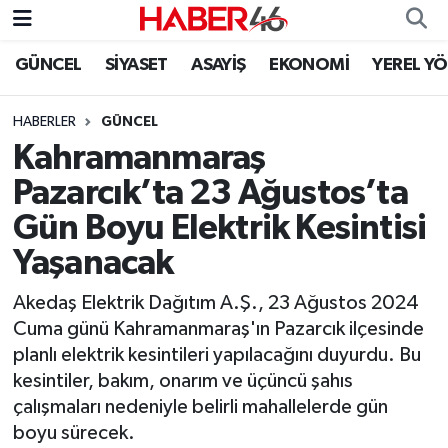
GÜNCEL
SİYASET
ASAYİŞ
EKONOMİ
YEREL Y
GÜNCEL
Nöbetçi Eczaneler
HABERLER
GÜNCEL
SİYASET
Hava Durumu
Kahramanmaraş
EKONOMİ
Kahramanmaraş Namaz Vakitleri
Pazarcık’ta 23 Ağustos’ta
Gün Boyu Elektrik Kesintisi
SPOR
Trafik Durumu
Yaşanacak
YAŞAM
Süper Lig Puan Durumu ve Fikstür
Akedaş Elektrik Dağıtım A.Ş., 23 Ağustos 2024
Cuma günü Kahramanmaraş'ın Pazarcık ilçesinde
TEKNOLOJİ
Tüm Manşetler
planlı elektrik kesintileri yapılacağını duyurdu. Bu
kesintiler, bakım, onarım ve üçüncü şahıs
SAĞLIK
Son Dakika Haberleri
çalışmaları nedeniyle belirli mahallelerde gün
boyu sürecek.
EĞİTİM
Haber Arşivi