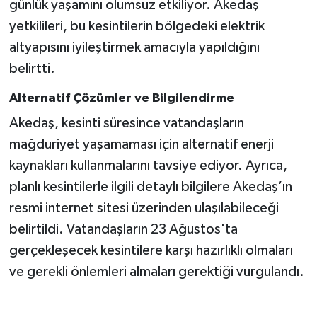
günlük yaşamını olumsuz etkiliyor. Akedaş
KİTAP
yetkilileri, bu kesintilerin bölgedeki elektrik
HEDEF2020
altyapısını iyileştirmek amacıyla yapıldığını
belirtti.
OTOMOBİL
Alternatif Çözümler ve Bilgilendirme
MİZAH
Akedaş, kesinti süresince vatandaşların
mağduriyet yaşamaması için alternatif enerji
TARİH
kaynakları kullanmalarını tavsiye ediyor. Ayrıca,
Genel
planlı kesintilerle ilgili detaylı bilgilere Akedaş’ın
resmi internet sitesi üzerinden ulaşılabileceği
Politika
belirtildi. Vatandaşların 23 Ağustos'ta
gerçekleşecek kesintilere karşı hazırlıklı olmaları
YEREL
ve gerekli önlemleri almaları gerektiği vurgulandı.
BÖLGEDEN