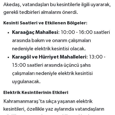
Akedaş, vatandaşları bu kesintilerle ilgili uyararak,
SEÇİM 2011
gerekli tedbirleri almalarını önerdi.
Kesinti Saatleri ve Etkilenen Bölgeler:
ÜÇÜNCÜ SAYFA
Karaağaç Mahallesi
: 10:00 - 16:00 saatleri
BİLİMNET
arasında bakım ve onarım çalışmaları
nedeniyle elektrik kesintisi olacak.
Yemek
Karagöl ve Hürriyet Mahalleleri
: 13:00 -
SİVİL TOPLUM
15:00 saatleri arasında üçüncü şahıs
çalışmaları nedeniyle elektrik kesintisi
SEÇİM 2014
uygulanacak.
KİM KİMDİR
Elektrik Kesintilerinin Etkileri
Kahramanmaraş'ta sıkça yaşanan elektrik
ÇEK GÖNDER
kesintileri, özellikle yaz aylarında vatandaşların