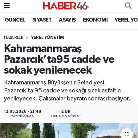
GÜNCEL
SİYASET
ASAYİŞ
EKONOMİ
YEREL Y
GÜNCEL
Nöbetçi Eczaneler
HABERLER
YEREL YÖNETİM
SİYASET
Hava Durumu
Kahramanmaraş
EKONOMİ
Kahramanmaraş Namaz Vakitleri
Pazarcık’ta95 cadde ve
sokak yenilenecek
SPOR
Trafik Durumu
Kahramanmaraş Büyükşehir Belediyesi,
YAŞAM
Süper Lig Puan Durumu ve Fikstür
Pazarcık’ta 95 cadde ve sokağı sıcak asfaltla
yenileyecek. Çalışmalar bayram sonrası başlıyor.
TEKNOLOJİ
Tüm Manşetler
12.05.2026 - 21:48
2 DK
YAYINLANMA
OKUNMA SÜRESI
SAĞLIK
Son Dakika Haberleri
EĞİTİM
Haber Arşivi