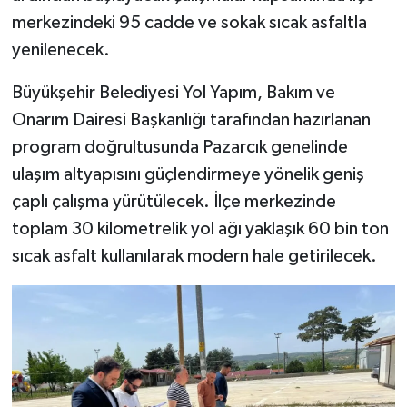
merkezindeki 95 cadde ve sokak sıcak asfaltla
SEÇİM 2011
yenilenecek.
ÜÇÜNCÜ SAYFA
Büyükşehir Belediyesi Yol Yapım, Bakım ve
Onarım Dairesi Başkanlığı tarafından hazırlanan
BİLİMNET
program doğrultusunda Pazarcık genelinde
ulaşım altyapısını güçlendirmeye yönelik geniş
Yemek
çaplı çalışma yürütülecek. İlçe merkezinde
SİVİL TOPLUM
toplam 30 kilometrelik yol ağı yaklaşık 60 bin ton
sıcak asfalt kullanılarak modern hale getirilecek.
SEÇİM 2014
KİM KİMDİR
ÇEK GÖNDER