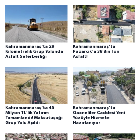
Kahramanmaraş'ta 29
Kahramanmaraş'ta
Kilometrelik Grup Yolunda
Pazarcık'a 38 Bin Ton
Asfalt Seferberliği
Asfalt!
Kahramanmaraş'ta 45
Kahramanmaraş'ta
Milyon TL'lik Yatırım
Gazneliler Caddesi Yeni
Tamamlandı! Maksutuşağı
Yüzüyle Hizmete
Grup Yolu Açıldı
Hazırlanıyor