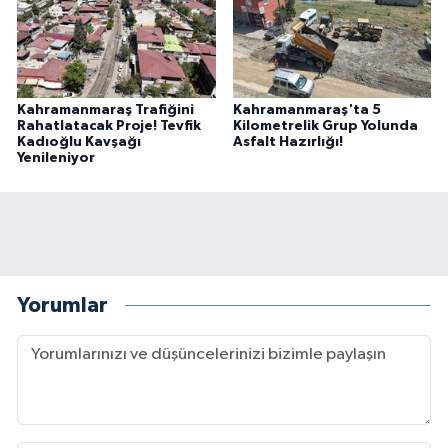
Kahramanmaraş Trafiğini
Kahramanmaraş'ta 5
Rahatlatacak Proje! Tevfik
Kilometrelik Grup Yolunda
Kadıoğlu Kavşağı
Asfalt Hazırlığı!
Yenileniyor
Yorumlar