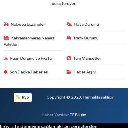
Kahramanmaraş'ın Tarihi Mirası İçin Ankara'da Kr
22:09 |
buluşturuyor.
Kahramanmaraş'ta Gazneliler Caddesi Yeni Yüzü
21:56 |
Kahramanmaraş'ta Acı Son! Kayıp Yaşlı Adam Be
21:05 |
Nöbetçi Eczaneler
Hava Durumu
Kahramanmaraş Namaz
Trafik Durumu
Vakitleri
Puan Durumu ve Fikstür
Tüm Manşetler
Son Dakika Haberleri
Haber Arşivi
RSS
Copyright © 2023. Her hakkı saklıdır.
Haber Yazılımı:
TE Bilişim
En iyi site deneyimi sağlamak için çerezlerden