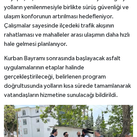
BİLİM TEKNOLOJİ
yolların yenilenmesiyle birlikte sürüş güvenliği ve
ulaşım konforunun artırılması hedefleniyor.
ASAYİŞ
Çalışmalar sayesinde ilçedeki trafik akışının
rahatlaması ve mahalleler arası ulaşımın daha hızlı
SEÇİM 2015
hale gelmesi planlanıyor.
ÇEVRE
Kurban Bayramı sonrasında başlayacak asfalt
uygulamalarının etaplar halinde
BİLİM VE TEKNOLOJİ
gerçekleştirileceği, belirlenen program
YARIŞMALAR
doğrultusunda yolların kısa sürede tamamlanarak
vatandaşların hizmetine sunulacağı bildirildi.
TANITIM
HABERDE İNSAN