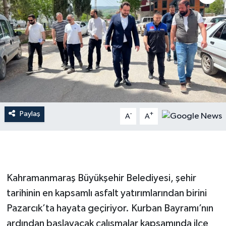
İLÇE HABERLERİ
KÜLTÜR-SANAT
KSÜ
DÜNYA
Paylaş
-
+
A
A
ROPORTAJ
MAGAZİN
KADIN-AİLE
Kahramanmaraş Büyükşehir Belediyesi, şehir
tarihinin en kapsamlı asfalt yatırımlarından birini
YEREL YÖNETİM
Pazarcık’ta hayata geçiriyor. Kurban Bayramı’nın
ardından başlayacak çalışmalar kapsamında ilçe
MEDYA