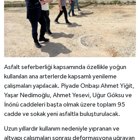
KİTAP
HEDEF2020
OTOMOBİL
MİZAH
TARİH
Asfalt seferberliği kapsamında özellikle yoğun
kullanılan ana arterlerde kapsamlı yenileme
Genel
çalışmaları yapılacak. Piyade Onbaşı Ahmet Yiğit,
Yaşar Nedimoğlu, Ahmet Yesevi, Uğur Göksu ve
Politika
İnönü caddeleri başta olmak üzere toplam 95
YEREL
cadde ve sokak yeni asfaltla buluşturulacak.
Uzun yıllardır kullanım nedeniyle yıpranan ve
BÖLGEDEN
altyapı çalışmaları sonrası deformasyona uğrayan